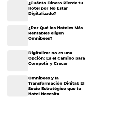
aplicar el Business
Omnibees anuncia
las compañías de
inversión anual de 80
millones en IA y avanz
rocesos. En pocas
su transformación par
ilitar la toma de
convertirse en una
compañías tengan
compañía “AI First”
pertos en
¿Cuánto Dinero Pierde
mplementar el BI en
Hotel por No Estar
 ellos. ¡Echa un
Digitalizado?
¿Por Qué los Hoteles 
s en el
Rentables eligen
Omnibees?
Digitalizar no es una
Opción: Es el Camino 
ompañía en páginas
Competir y Crecer
to nivel. Este tipo
e los hoteles a