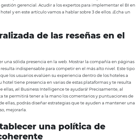
o del hotel que diriges? Si tu respuesta es “sí”, necesitas 
enta es sumamente útil para los responsables de gerenciar 
e una ayuda idónea cuando se busca optimizar diferentes p
e consiste en recolectar y analizar datos relevantes para fac
 su vez, mejorar su operatividad en general. Para que las 
liosa, necesitan aplicar esta herramienta de la mano de ex
as para la gestión gerencial. Acudir a los expertos para i
ios a un hotel y en este artículo vamos a hablar sobre 3 de
 centralizada de las reseña
cesitan tener una sólida presencia en la web. Mostrar la c
 digitales resulta indispensable para competir en el más al
 permiten que los usuarios evalúen su experiencia dentro d