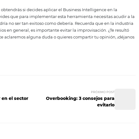
as áreas funcionales del ho
te un hotel, no es nada sencillo. Estar al tanto de la oper
de sus objetivos específicos resulta una función compleja
esa razón, es importante que apliques el Business Intellig
ue te permitirá estar al tanto del funcionamiento de las 
neficios que obtendrás si decides aplicar el Business Intelli
so sí, no olvides que para implementar esta herramienta ne
ntrario, podría no ser tan exitoso como debería. Recuerda q
los negocios en general, es importante evitar la improvisac