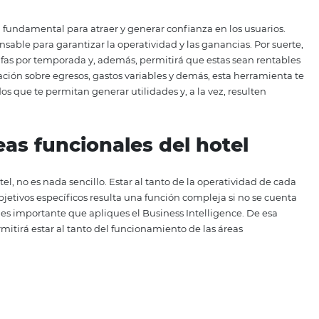
ones. Si tu hotel tiene presencia en varias de estas platafo
e obtienes de ellas, ¡el Business Intelligence te ayudará! Pre
a herramienta te permitirá tener a la mano los comentarios
 y, a partir de ellas, podrás diseñar estrategias que te ay
o o, incluso, mejorarla.
de establecer una política 
le y coherente
ecios resulta fundamental para atraer y generar confianza en
 indispensable para garantizar la operatividad y las ganan
 con las tarifas por temporada y, además, permitirá que est
rte información sobre egresos, gastos variables y demás, e
quilibrados que te permitan generar utilidades y, a la vez