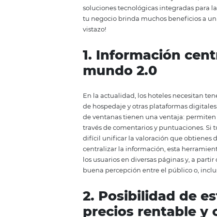
¿Deseas que mejore el rendimient
Intelligence (BI). Esta herrami
hospedaje. Sin duda, se trata d
palabras, el Business Intelligenc
decisiones en las empresas y, a
acceso a información fiable y va
soluciones tecnológicas integrad
tu negocio brinda muchos benefic
vistazo!
1. Información
mundo 2.0
En la actualidad, los hoteles ne
de hospedaje y otras plataformas
de ventanas tienen una ventaja: