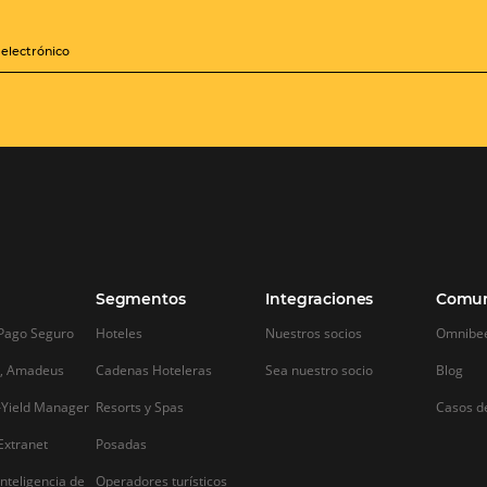
Temporadas altas y bajas:
Omnibees: Ho
t
cómo preparar a tu hotel
solución ide
para ambas
las ventas y 
hoteles
e,
Temporadas altas y bajas: cómo preparar
a tu hotel para ambas El mundo hotelero
En la industria hot
es volátil. Las cargas de trabajo varían de
competencia es fe
manera exponencial de una semana a
de los consumidore
za
otra. Puede que un domingo solo
fundamental cont
lleguen un par de clientes y, de repente,
que faciliten la g
la siguiente…
ventas. Omnibees,
innovador product