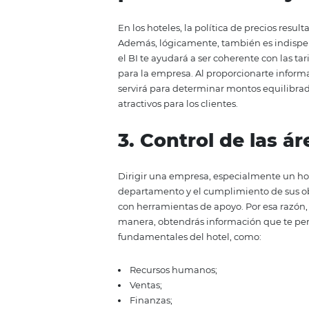
través de comentarios y puntuaci
difícil unificar la valoración qu
centralizar la información, est
los usuarios en diversas páginas
buena percepción entre el públic
2. Posibilidad 
precios rentab
En los hoteles, la política de pr
Además, lógicamente, también es
el BI te ayudará a ser coherente
para la empresa. Al proporciona
servirá para determinar montos e
atractivos para los clientes.