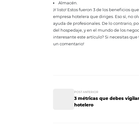
3. Control de l
Dirigir una empresa, especialmen
departamento y el cumplimiento 
con herramientas de apoyo. Por 
manera, obtendrás información q
fundamentales del hotel, como:
Recursos humanos;
Ventas;
Finanzas;
Almacén.
¡Y listo! Estos fueron 3 de los be
empresa hotelera que diriges. E
ayuda de profesionales. De lo co
del hospedaje, y en el mundo de 