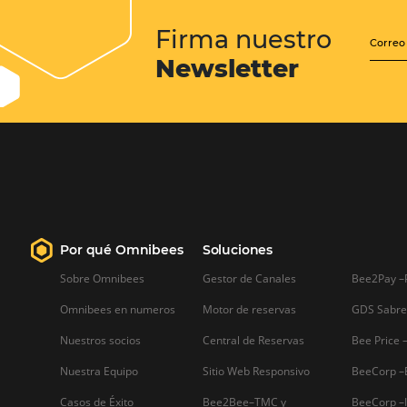
Cómo puedes conseguir
mejores reseñas en Interne
Cómo puedes conseguir mejores
reseñas en Internet En el mundo onlin
las personas son muy incrédulas y
cuidadosas a la hora de comprar. Por lo
tanto, conseguir reseñas en Internet es
una buena manera de generar confian
con tus prospectos. Pero claro,…