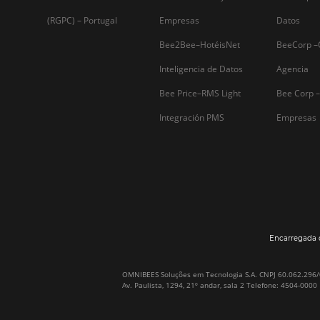
Firma nuestro
Newsletter
Por qué Omnibees
Soluciones
Sobre Omnibees
Gestor de Canales
Omnibees en numeros
Motor de reservas