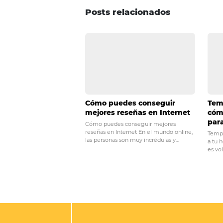
interesante este artículo? Si ne
un comentario!
POST ANTERIOR
3 métricas que debe
hotelero
Posts relacionados