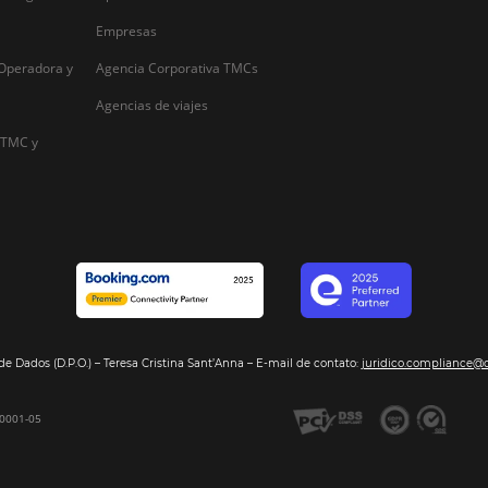
Alternative:
Segmentos
Integraci
Bee2Pay –Pago Seguro
Hoteles
Nuestros so
GDS Sabre, Amadeus
Cadenas Hoteleras
Sea nuestro