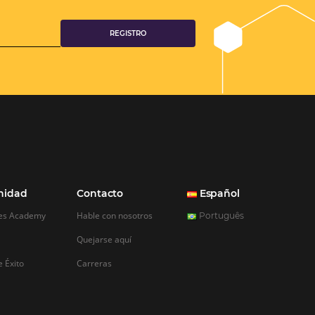
téisNet, la
al para aumentar
la eficiencia en
elera actual, donde la
roz y las expectativas
s son altas, es
ar con herramientas
estión y aumenten las
 a través de su
o HotéisNet, se…