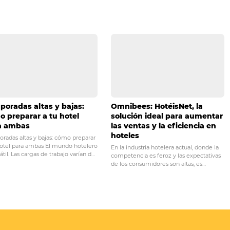
cesitas que te aclaremos alguna duda o quieres compartir t
PRÓ
s vigilar en el sector
Overbooking: 3 consej