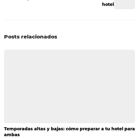
verificar qué canales son más rentables. Para una segm
de datos correcta y relevante, es necesario adoptar soluc
tecnológicas para poder administrar los canales y confiar
asociación de empresas especializadas en el mercado ho
Un
administrador de canales
es esencial para la organi
el control y el buen uso de los diferentes canales de reser
Ahora que comprende mejor cómo la segmentación con
a la gestión de canales de un hotel, puede ponerse en c
con
Omnibees
y conocer las soluciones que ofrecemos.
POST ANTERIOR
¿Cómo vender en las redes sociales? Co
la importancia de social selling
PRÓXIMO POST