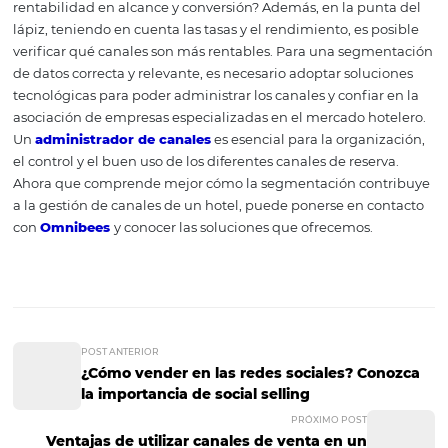
elección por segmento
Cuando se trabaja con multicanales, a menudo es necesa
uno por uno y evaluar en detalle las ventas y preguntas
específicas, y para eso es esta
segmentación
, para datos
específicos por canal. También es posible verificar por
segmento.
Evaluación de los
indicadores de desempe
Los que no miden no gestionan. La frase puede ser algo "
pero es cierto. ¿Cómo sabrá qué canales le brindan la m
rentabilidad en alcance y conversión? Además, en la pun
lápiz, teniendo en cuenta las tasas y el rendimiento, es p