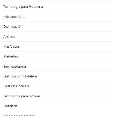
GOPPAR: El Indicador que Mide la Rentabilidad R
tu Hotel
En el competitivo mundo de la hotelería, la rentabilidad es un aspect
que determina el éxito de un establecimiento. Muchos gestores hot
enfocan en métricas como la tarifa promedio diaria (ADR) o la ocup
pero estas cifras por…