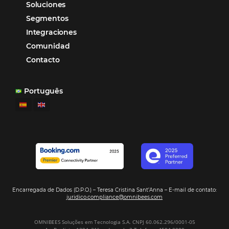
Omnibees anuncia inversión anual de 80 m
en IA y avanza en su transformación para
convertirse en una compañía “AI First”
¿Cuánto Dinero Pierde tu Hotel por No Est
Digitalizado?
¿Por Qué los Hoteles Más Rentables eligen
Omnibees?
Digitalizar no es una Opción: Es el Camino
Competir y Crecer
Omnibees y la Transformación Digital: El S
Estratégico que tu Hotel Necesita