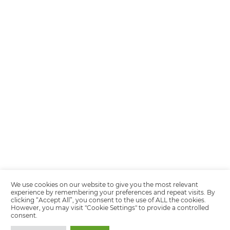
Encarregada de Dados (D.P.O.) – Teresa Cristina Sant’Anna – E-mail de
juridico.compliance@omnibees.com
OMNIBEES Soluções em Tecnologia S.A. CNPJ 60.062.296/0001-0
Av. Paulista, 1294, 21º andar, sala 2 Telefone: 4504-0000
Política de Calidad
Política de Privacidad
Términos y condiciones de uso