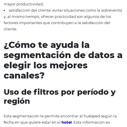
de canales al rendimiento del hotel?
optimización del trabajo: mejor uso de acciones, men
retrabajo, menos tiempo;
reducción de errores: la gestión eficiente mejora el con
organización, disminuye los errores;
aumento de la productividad del equipo: dado que e
no tendrá tanto retrabajo y no necesitará tener tanta en
para corregir errores o incluso evitarlos, el resultado ser
mayor productividad;
satisfacción del cliente: evitar situaciones como la
sob
y, al mismo tiempo, ofrecer practicidad son algunos de l
factores importantes que contribuyen a la satisfacción d
cliente.
¿Cómo te ayuda la