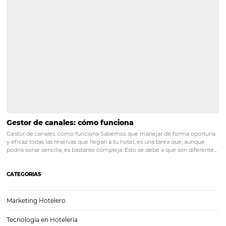
Temporadas altas y bajas: cómo preparar a tu ho
ambas
Temporadas altas y bajas: cómo preparar a tu hotel para ambas El 
hotelero es volátil. Las cargas de trabajo varían de manera exponenc
semana a otra. Puede que un domingo solo lleguen un par de client
repente, la siguiente…