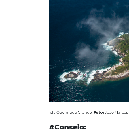
Considerar un lugar como mejor o
discutido, ¿no? excepto cuando 
por metro cuadrado. La famosa
más peligrosos para visitar en el
existen. Su veneno causa una m
peligrosa que es necesario tener 
molestarse?