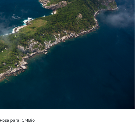
 peor cae dentro del alcance del gusto de todos, algo que 
se refiere a una isla que tiene alrededor de 5 serpientes 
Isla Queimada Grande
, cerca de la costa de São Paulo, es 
 mundo: allí vive
Jararaca-ilhoa
, una de las serpientes má
uerte rápida y extremadamente dolorosa. La isla de Quei
una licencia especial para visitarla, pero entre nosotros, ¿