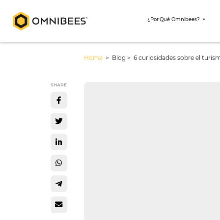
¿Por Qué Omni
Home
> Blog >
6 curiosidades so
SHARE