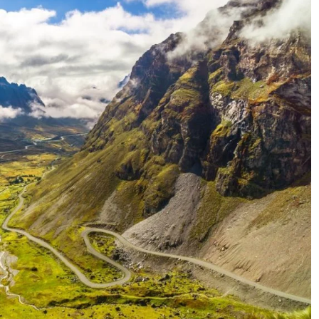
 con el camino a Los Yungas. Una de las únicas rutas que co
al, fue construida en 1930 por prisioneros de la guerra del 
o que no atrae turistas. La razón es simple: el camino cau
 manera casi arcaica, ofrece no más de 3 metros de ancho
metros, lo que hace que el paso de vehículos sea extremad
 gigantes rueden sobre la montaña, también hay mucho po
 con asfalto.