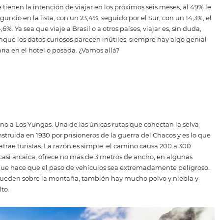
os sobre el turismo en todo
por el Ministerio de Turismo, la región noreste de Brasil es
ersonas que tienen la intención de viajar en los próximos se
e aparece segundo en la lista, con un 23,4%, seguido por el Su
rte, un 4,6%. Ya sea que viaje a Brasil o a otros países, viaj
evas, y aunque los datos curiosos parecen inútiles, siempr
ra vida diaria en el hotel o posada. ¿Vamos allá?
as