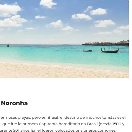
 Perú, tendrá derecho a un sello especial. Países como Arge
también tienen lugares donde los pasaportes están registra
nsado en tu albergue creando un modelo único de "pasapor
 estilo pasaporte, un
recuerdo
personalizado con el aspecto
 valor de marca
para su posada.
as del mundo
 rico en playas. Su larga costa es digna de muchos viajes y 
mposible no pensar en el Mar Caribe. La playa de Grace Bay,
pó el primer lugar en el ranking por sus coloridos arrecifes
 limpia y sol aproximadamente 319 días al año.