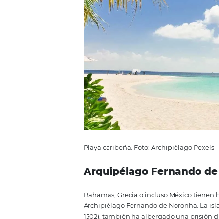
#Consejo:
Si va a visitar Machu Picchu, en
Unidos e incluso Corea del Sur 
especiales. ¿Alguna vez has pe
invitados? Un práctico cuaderno
que también genera
memoria y
2- Mejores play
Playa Grace Bay
Y hablando de una isla, Brasil es
cuando se trata de la playa, es i
Providenciales, en el Caribe, ocu
cálidas y claras, arena blanca y