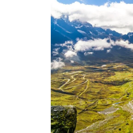
Si visita Bolivia, tenga cuidado
amazónica boliviana con la capit
podemos llamar un lugar turístic
muertes al año. Diseñado de una
secciones puede alcanzar los 2 
Además del riesgo de que rocas
algunos tramos no pavimentados