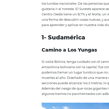
postularte en tu hostal. ¿Vamos?
6 datos curios
mundo
Según una
encuesta realizada
los turistas nacionales. De las p
gustaría ir al noreste. El Surest
Centro-Oeste tiene un 8,7% y el No
una forma de descubrir cosas nu
para aprender y aplicar en nuest
1- Sudamérica
Camino a Los Yung