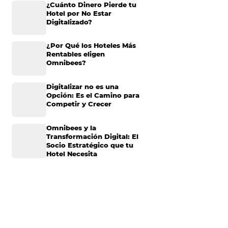
Omnibees anuncia
 el
inversión anual de 80
millones en IA y avanz
su transformación par
convertirse en una
compañía “AI First”
 la más deseada por
¿Cuánto Dinero Pierde
is meses, al 49% le
Hotel por No Estar
r, con un 14,3%, el
Digitalizado?
ar es, sin duda,
e hay algo genial
¿Por Qué los Hoteles 
Rentables eligen
Omnibees?
Digitalizar no es una
Opción: Es el Camino 
Competir y Crecer