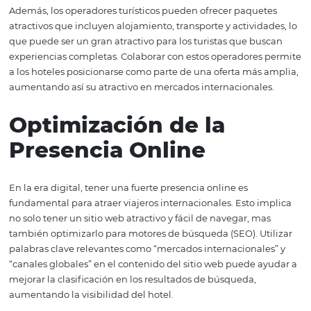
sino que también permite a los hoteles acceder a un fluj
constante de reservas internacionales.
Por otro lado, las agencias de viajes en línea (OTAs) han
transformado la forma en que los consumidores buscan 
reservan alojamiento. Plataformas como Booking.com y
ofrecen a los viajeros la oportunidad de comparar precios
reseñas, lo que les ayuda a tomar decisiones informadas.
hoteles que se asocian con estas OTAs pueden beneficia
un mayor tráfico y reservas, especialmente durante te
altas o eventos especiales.
Además, los operadores turísticos pueden ofrecer paque
atractivos que incluyen alojamiento, transporte y activid
que puede ser un gran atractivo para los turistas que bu
experiencias completas. Colaborar con estos operadores
a los hoteles posicionarse como parte de una oferta más