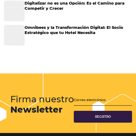
Cómo elegir el mejor channel manager en 4 pas
ㅤ Ya te contamos aquí en el blog qué es y lo importante que es tener
Channel Manager. Actualmente, es posible encontrar una variedad
soluciones en el mercado, y los servicios hoteleros se pueden comer
fácilmente en diferentes…
CATEGORIAS
Más Vistos
Marketing
Sem categoria
Distribución Hotelera