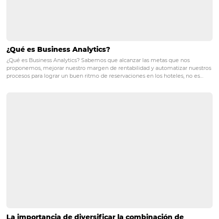
navegar, y asegurarse de que el sitio sea compatible con
dispositivos móviles. También es beneficioso incluir con
en varios idiomas y ofrecer información culturalmente r
para diferentes mercados.
3. ¿Por qué es importante personaliz
experiencia del cliente en el sector
hotelero?
La personalización mejora la satisfacción del cliente, fo
lealtad y puede aumentar las reservas repetidas. Los via
internacionales suelen buscar experiencias que se adap
preferencias culturales y personales, por lo que ofrecer 
servicio personalizado puede diferenciar a un hotel de l
competencia.
Estrategias
Mercados Internacionales