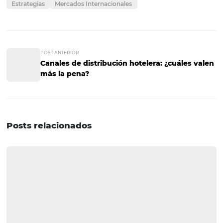
globales que un hotel debería
considerar?
Los principales canales globales incluyen sistemas de
distribución global (GDS) como Amadeus y Sabre, agenc
viajes en línea (OTAs) como Booking.com y Expedia, y
operadores turísticos que ofrecen paquetes completos. 
uno de estos canales puede ayudar a aumentar la visibil
atraer diferentes segmentos de mercado.
2. ¿Cómo puede un hotel optimizar 
sitio web para atraer viajeros
internacionales?
La optimización del sitio web puede incluir el uso de SE
palabras clave relevantes, tener un diseño atractivo y fác