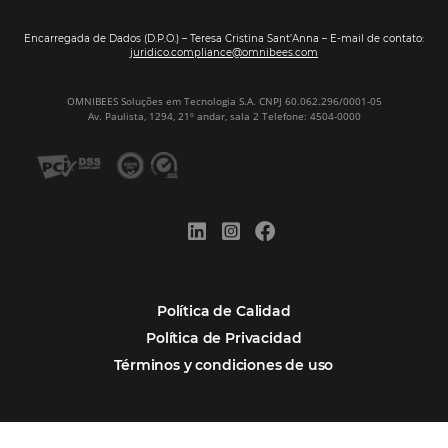
POSTS RECENTES
Omnibees anuncia inversión anual de 80 m
en IA y avanza en su transformación para
convertirse en una compañía “AI First”
¿Cuánto Dinero Pierde tu Hotel por No Est
Digitalizado?
¿Por Qué los Hoteles Más Rentables eligen
Omnibees?
Digitalizar no es una Opción: Es el Camino
Competir y Crecer