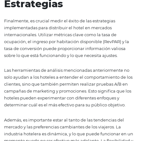
hotelera. Los viajeros internacionales a menudo buscan
experiencias que se adapten a sus preferencias culturale
personales. Utilizar los datos recopilados a través de los 
globales puede ayudar a los hoteles a personalizar las of
promociones para diferentes mercados.
Por ejemplo, un hotel puede ofrecer paquetes especiale
incluyan actividades culturales o gastronómicas que se
populares entre ciertos grupos demográficos. Además, l
comunicación personalizada, como correos electrónicos
dirigidos a clientes que han visitado previamente, pued
a fomentar la lealtad y las reservas repetidas.
La implementación de tecnología avanzada, como intel
artificial y chatbots, también puede mejorar la personali
Estas herramientas pueden responder a preguntas frecu
proporcionar recomendaciones basadas en las preferenc