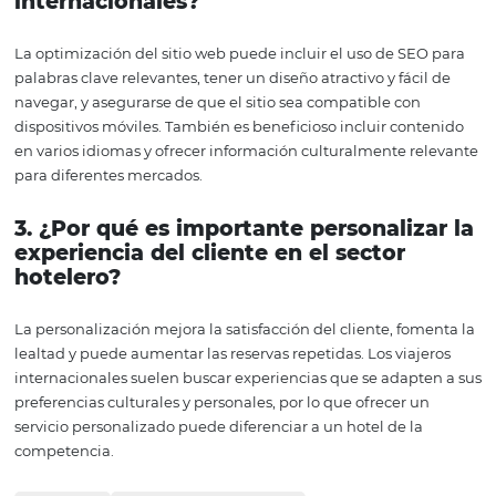
cruciales para atraer viajeros de diferentes partes del m
adoptar estas estrategias, los hoteles no solo pueden a
su visibilidad, sino también mejorar su tasa de ocupació
satisfacción del cliente.
La industria hotelera está en constante cambio y los hot
logran adaptarse a las tendencias y necesidades del me
internacional están mejor posicionados para el éxito.
Plataformas como
Omnibees
ofrecen soluciones efectiv
ayudar a los hoteles a navegar en este entorno dinámico
maximizar su potencial. Con la estrategia adecuada, cua
hotel puede convertirse en un destino preferido para los 
internacionales.
Preguntas y Respuestas
1. ¿Cuáles son los principales canale