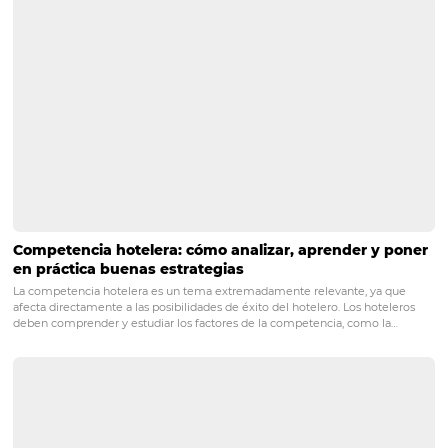
un manejo eficiente de tu hotel.
POST ANTERIOR
¿Qué es un gestor de canales y por qué 
conviene tener uno en tu hotel?
PRÓXIMO POST
¿Por qué necesitas usar Business Analytics en
tu hotel?
Posts relacionados