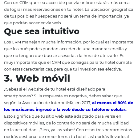
hotel, porque su función es almacenar todas las convers
que suceden con los huéspedes y también entre los em
de la empresa. Claro, para que un CRM sea efectivo debe
con ciertas características.
Que se pueda personaliza
Es importante que tu software de CRM se pueda adaptar 
imagen que necesitas. De esa manera la herramienta no
será funcional, sino que además formará parte de la
comunicación de tu empresa, representando su imagen
corporativa.
Que sea accesible vía onl
Con un CRM que sea accesible por vía online estarás más
de lograr más reservaciones en tu hotel. La ubicación ge
de tus posibles huéspedes no será un tema de importanc
que podrán acceder vía web.
Que sea intuitivo