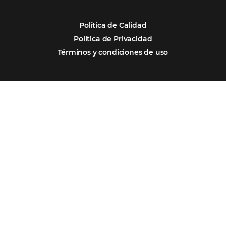
Firma nuestro
Newsletter
REGISTRO
Alternative:
Por qué Omnibees
Soluciones
Segmentos
Integraciones
Comunidad