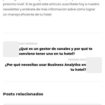
Los CRM manejan mucha información, por lo cual es im
que los huéspedes puedan acceder de una manera senci
que no tengan que buscar asesoría a la hora de utilizarlo
muy importante que el CRM que consigas para tu hotel
con estas características, para que tu inversión sea efecti
3. Web móvil
¿Sabes si el website de tu hotel está diseñado para
smartphones? Si la respuesta es negativa, debes saber 
según la Asociación de InternetMX, en 2017,
al menos el
los mexicanos ingresó a la web desde su teléfono cel
Esto significa que tu sitio web esté adaptado para verse
dispositivos móviles, de lo contrario no será de mucha ut
en la actualidad. ¡Bien, ya las sabes! Con estas tres herr
podrás gestionar de mejor forma tu hotel, así podrás lleva
próximo nivel. Si te gustó este artículo, suscríbete hoy a 
newsletter y entérate de más información sobre cómo lo