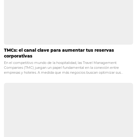
Competencia hotelera: cómo analizar, aprender y
en práctica buenas estrategias
La competencia hotelera es un tema extremadamente relevante, y
afecta directamente a las posibilidades de éxito del hotelero. Los ho
deben comprender y estudiar los factores de la competencia, como 
ubicación, las redes sociales, el comportamiento de los…