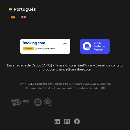
¿Por Qué los Hoteles Más Rentables eligen
Omnibees?
Digitalizar no es una Opción: Es el Camino
Competir y Crecer
Omnibees y la Transformación Digital: El S
Estratégico que tu Hotel Necesita