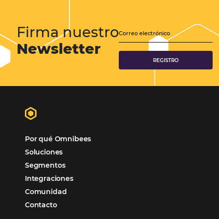
Tecnologia para Hoteleria
Más accedido
Distribución
Análisis
POSTS RECENTES
Omnibees anuncia inversión anual de 80 m
en IA y avanza en su transformación para
convertirse en una compañía “AI First”
¿Cuánto Dinero Pierde tu Hotel por No Est
Digitalizado?