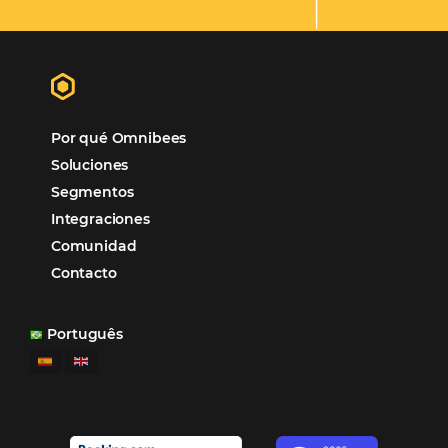
los equipos de Contenido, Rendimiento, CRM y Ventas. Y
tercer beneficio es la posibilidad de realizar campañas 
múltiples canales”.
Hamilton Mattos – Representante de la agencia H
Ipojuca, PE / Brazil
Ver casos de éxito
Firma nuestro
Newsletter