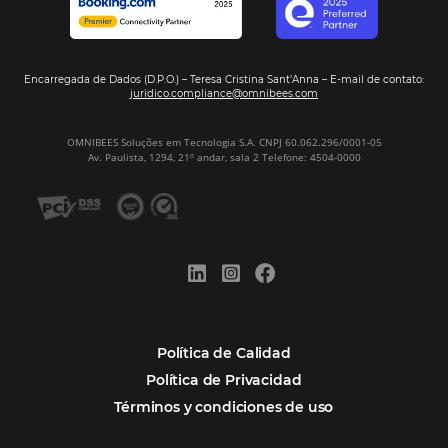
REGISTRO
Alternative:
Por qué Omnibees
Soluciones
Segmentos
Integraciones
Comunidad
Contacto
Português