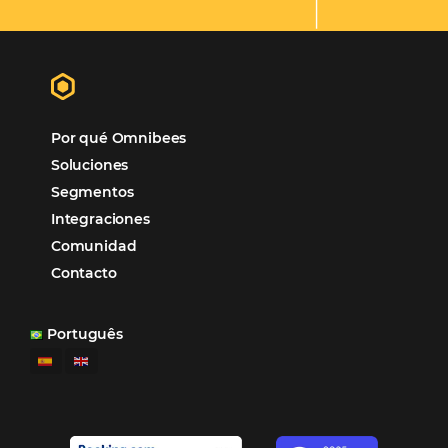
los equipos de Contenido, Rendimiento, CRM y Ventas. Y
tercer beneficio es la posibilidad de realizar campañas 
múltiples canales”.
Hamilton Mattos – Representante de la agencia H
Ipojuca, PE / Brazil
Ver casos de éxito
Firma nuestro
Newsletter