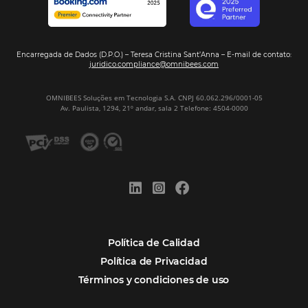
REGISTRO
Alternative:
Por qué Omnibees
Soluciones
Segmentos
Integraciones
Comunidad
Contacto
Português