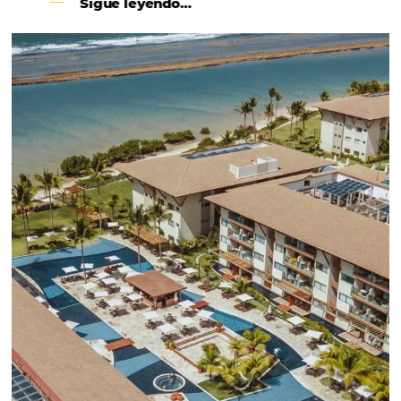
incrementar la conversión de cotizaciones
recibidas por Email, Teléfono y Whatsapp, de una
forma sencilla y práctica. Permitiendo gestionar 
forma integrada todas las etapas del proceso de
reserva. ¡Encontrarse!
Sigue leyendo…