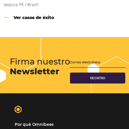
Samoa Beach Resort:
Cliente
Omnibees
“
Esto facilita mucho la operación del día a día,
organizando todos los procesos y campañas de
Otro beneficio es la facilidad de uso por p
promoción.
los equipos de Contenido, Rendimiento, CRM y Ventas. Y
tercer beneficio es la posibilidad de realizar campañas 
múltiples canales”.
Hamilton Mattos – Representante de la agencia H
Ipojuca, PE / Brazil
Ver casos de éxito