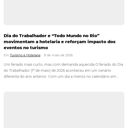
Corpus Christi 2026 revela demanda mais dist
e oportunidades para turismo nacional
Em
Turismo
17 de junho de 2026
Dados do Report Omnibees mostram um viajante que se pla
com mais antecedência e um mercado com demanda mais
distribuída entre os principais destinos turísticos do país. O f
Corpus Christi de 2026 aconteceu entre os dias 4 e 7 de…