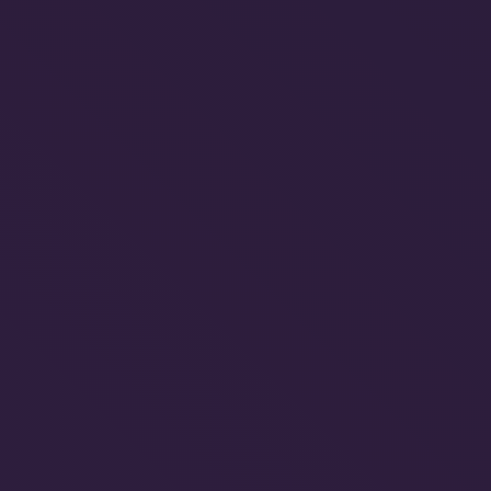
APOSTE EM PAGAMENTOS SEGUROS O Bookin
Engine Omnibees está integrado a diversos gate
pagamento, oferecendo aos seus hóspedes simpl
e ambiente seguro para a cobrança das reservas.
integração com esses sistemas permite minimiza
atrasos e falhas nos processos de pagamento e, 
de tudo, oferecer a segurança que tanto se busca 