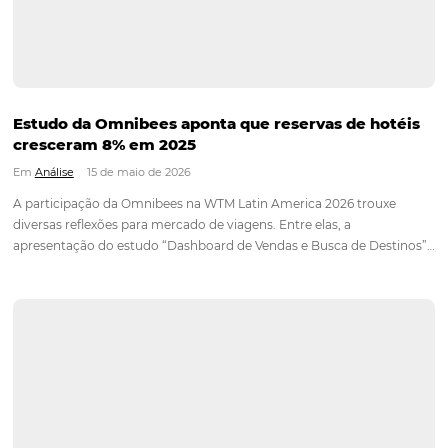
Hotel Report 2026 revela núme
aponta oportunidades para
destinos brasileiros
Em
Análise
23 de julho de 2026
Estudo da Omnibees analisou mais de 30 milhões de reservas
hotéis e 750 canais de venda para apresentar um panorama
da hotelaria brasileira em 26 importantes destinos turísticos 
hotelaria brasileira manteve o ritmo de crescimento ao long
Continue lendo