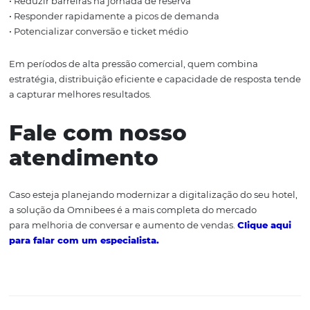
A demanda gerada pelo Todo Mundo no Rio foi a segun
no quesito “antecipação de compra”, ficando atrás apen
Carnaval.
Isso mostra um consumidor mais atento à disponibilida
localização e preço em datas de grande movimentação.
Os bairros que melhor conseguiram capturar essa dem
antecipada apresentaram ganhos mais consistentes em 
média e ocupação. Na prática, quem estruturou estraté
comercial, canais de venda e distribuição com antecedê
conseguiu capturar mais valor durante o evento.
Aprendizados do
mercado hoteleiro