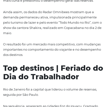
aquecida
O feriado do Dia do Trabalhador (1º de maio) de 2026 ac
em um cenário diferente do ano anterior. Com um dia 
no calendário em comparação a 2025, a janela de viage
mais curta e pressionou o desempenho geral das reserv
Ainda assim, os dados do Radar Omnibees mostram que
demanda permaneceu ativa, impulsionada principalm
pelo turismo de lazer e pelo evento “Todo Mundo no Rio”
show da cantora Shakira, realizado em Copacabana no d
maio.
O resultado foi um mercado mais competitivo, com mu
importantes no comportamento do viajante e no dese
dos destinos.