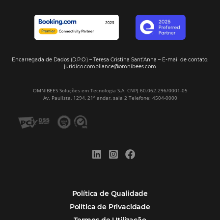
Mais Acessados
Análise
Distribuição
Marketing
POSTS RECENTES
Hotel Report 2026 revela números e apont
oportunidades para destinos brasileiros
Corpus Christi 2026 revela demanda mais
distribuída e oportunidades para turismo n