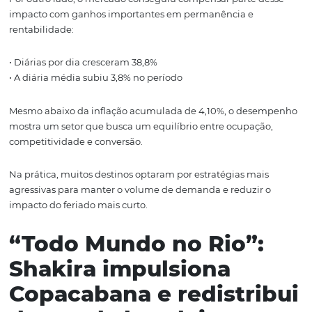
Já destinos como Maceió (-2%), Porto Seguro (-2,7%) e Fo
(-4,4%) apresentaram retração no ticket médio, indican
estratégias mais competitivas de preço para sustentar
em um feriado mais curto.
Menos reservas, mas
maior eficiência
operacional
Na comparação geral com o ano passado, o volume de r
apresentou retração de 9,6%. Isso pode ser justificado pe
redução de dias do feriado (4 em 2025 e 3 em 2026,
respectivamente).