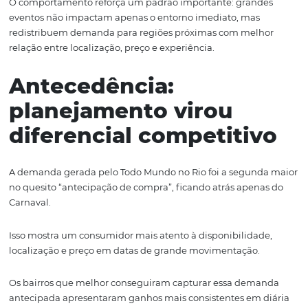
Shakira impulsiona
Copacabana e redistri
demanda hoteleira
O evento “Todo Mundo no Rio”, que neste ano contou co
show da cantora Shakira em Copacabana, se consolido
um dos principais impulsionadores do turismo no Rio d
Janeiro.
Neste ano, o bairro registrou um crescimento de 9% na d
média em comparação com o mesmo período em 2025.
de Copacabana, outros pontos da Zona Sul também se
beneficiaram do evento.
Destaques de diária média: