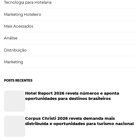
Seus Concorrentes Já Estão Automatizando. E Vo
Em um mundo cada vez mais digital, a automação se tornou uma
necessidade para empresas que desejam se manter competitivas. S
concorrentes já estão adotando tecnologias que não só simplificam
processos, mas também aumentam a eficiência e a capacidade de…
CATEGORIAS
Tecnologia para Turismo
Soluções Para Hoteleiros
Marketing para Hotéis
Turismo
Tecnologia em Hotelaria
Hotelaria