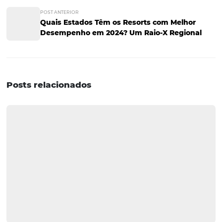
Eventos de grande porte e feriados mais curtos exigem
operações mais rápidas, integradas e preparadas para
responder à demanda em tempo real.
Contar com uma estratégia eficiente de venda direta se 
um diferencial competitivo.
Com as soluções da Omnibees, os meios de hospedage
conseguem:
• Integrar canais de venda em uma única operação
• Reduzir barreiras na jornada de reserva
• Responder rapidamente a picos de demanda
• Potencializar conversão e ticket médio