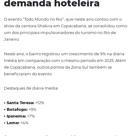
Por outro lado, o mercado conseguiu compensar parte d
impacto com ganhos importantes em permanência e
rentabilidade:
• Diárias por dia cresceram 38,8%
• A diária média subiu 3,8% no período
Mesmo abaixo da inflação acumulada de 4,10%, o des
mostra um setor que busca um equilíbrio entre ocupaçã
competitividade e conversão.
Na prática, muitos destinos optaram por estratégias mai
agressivas para manter o volume de demanda e reduzir
impacto do feriado mais curto.
“Todo Mundo no Rio”: