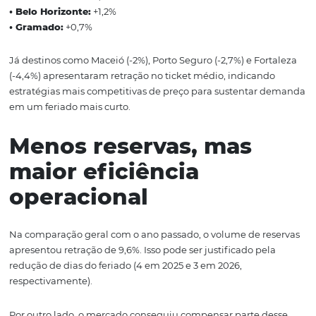
período, enquanto Belo Horizonte entrou no Top 10, su
Curitiba.
Crescimento em ticket
médio
Alguns mercados também conseguiram ampliar o valor
das reservas:
• São Paulo:
+19,5%
• Foz do Iguaçu:
+13,6%
• Natal:
+8,1%
• Ipojuca:
+1,8%
• Rio de Janeiro:
+1,6%
• Belo Horizonte:
+1,2%
• Gramado:
+0,7%