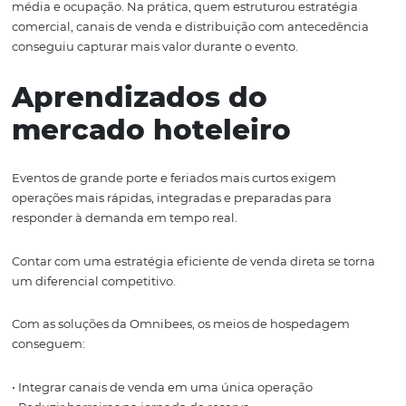
• Santa Teresa:
+12%
• Botafogo:
+9%
• Ipanema:
+7%
• Leme:
+4%
O comportamento reforça um padrão importante: gran
eventos não impactam apenas o entorno imediato, mas
redistribuem demanda para regiões próximas com mel
relação entre localização, preço e experiência.
Antecedência:
planejamento virou
diferencial competiti