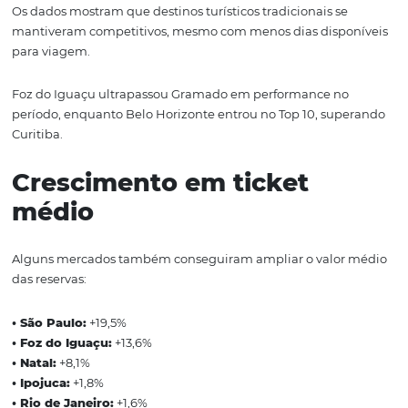
• Foz do Iguaçu:
+65%
• Gramado:
+57,3%
• São Paulo:
+50,6%
• Natal:
+48,5%
• Belo Horizonte:
+39,3%
• Ipojuca:
+35,4%
• Porto Seguro:
+33,1%
• Maceió:
+32,9%
• Rio de Janeiro:
+24,7%
• Fortaleza:
+9,5%
Os dados mostram que destinos turísticos tradicionais s
mantiveram competitivos, mesmo com menos dias disp
para viagem.
Foz do Iguaçu ultrapassou Gramado em performance n