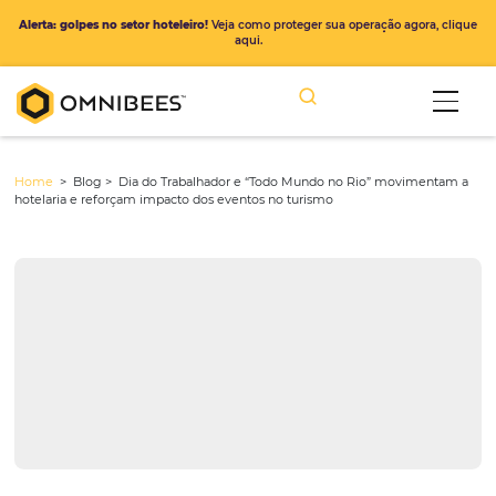
Alerta: golpes no setor hoteleiro!
Veja como proteger sua operação ago
aqui.
Home
> Blog >
Dia do Trabalhador e “Todo Mundo no Rio” movi
hotelaria e reforçam impacto dos eventos no turismo