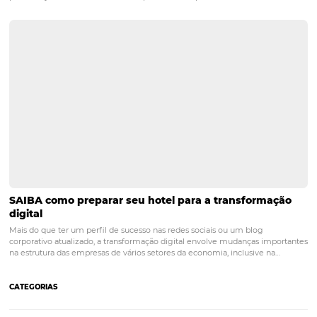
soluções Omnibees podem apoiar sua estratégia de
distribuição, precificação e gestão de demanda.
POST ANTERIOR
Corpus Christi 2026: destinos mais proc
e tendências de compra dos viajantes
Posts relacionados