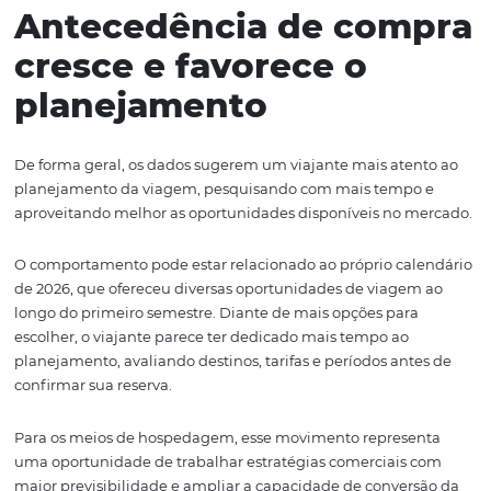
maior flexibilidade comercial em diversos destinos, a es
reforçou a consistência da proposta comercial de Maceió
enquanto parte da demanda encontrou oportunidades
mercados que adotaram abordagens tarifárias mais din
Grandes centros urba
avançam em diária
média
Além do crescimento em reservas, alguns mercados reg
avanços expressivos em diária média:
• São Paulo: +34,3%
• Belo Horizonte: +23,7%
• Curitiba: +22,1%