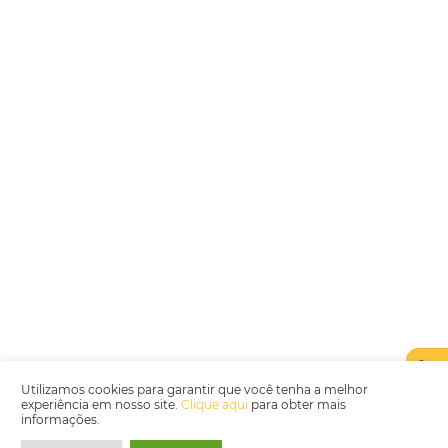
Encarregada de Dados (D.P.O.) – Teresa Cristina Sant’Anna – E-mail de
juridico.compliance@omnibees.com
OMNIBEES Soluções em Tecnologia S.A. CNPJ 60.062.296/0001-0
Av. Paulista, 1294, 21º andar, sala 2 Telefone: 4504-0000
Política de Qualidade
Política de Privacidade
Termos de Utilização