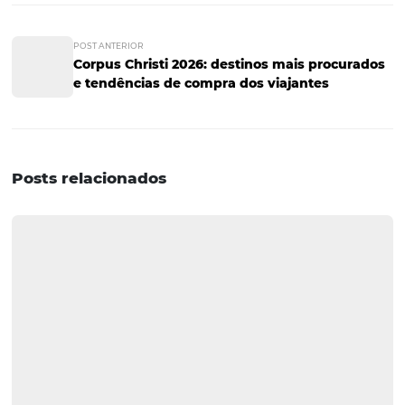
Aprendizados sobre o
comportamento do
viajante
Os resultados reforçam uma tendência observada ao lo
2026: diante de um calendário com diversas oportunida
viagem, o viajante brasileiro passou a planejar suas res
mais antecedência e maior critério na escolha do destin
O Corpus Christi se destacou nesse cenário por oferecer
janela mais longa para deslocamentos, favorecendo via
que exigem maior planejamento e investimento por par
viajante.
Em um cenário com mais opções disponíveis, os destino