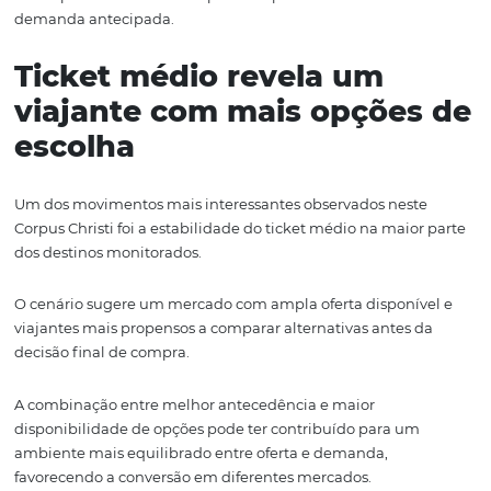
Os dados mostram que os grandes centros urbanos
conseguiram combinar expansão da demanda com valo
da oferta, reforçando seu protagonismo durante o feriad
Um dos principais destaques foi Belo Horizonte, que se
consolidou entre os líderes tanto em crescimento de res
quanto em diária média, reforçando sua capacidade de 
demanda e gerar valor durante o período.
Antecedência de com
cresce e favorece o
planejamento
De forma geral, os dados sugerem um viajante mais ate