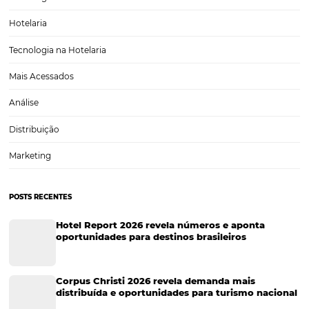
SAIBA como preparar seu hotel para a transform
digital
Mais do que ter um perfil de sucesso nas redes sociais ou um blog
corporativo atualizado, a transformação digital envolve mudanças i
na estrutura das empresas de vários setores da economia, inclusive 
hotelaria. Enxergar a tecnologia como parte central…
CATEGORIAS
Tecnologia Hoteleira
Gestão Financeira