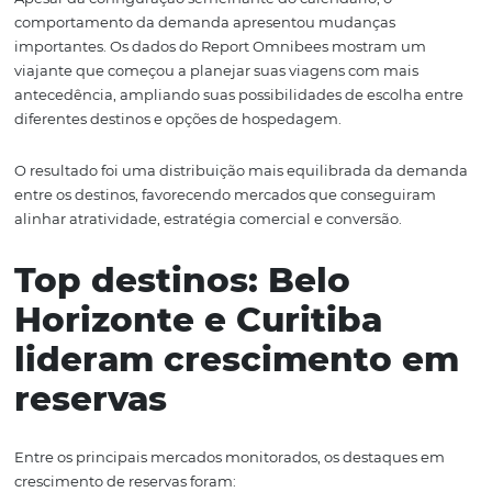
O feriado de
Corpus Christi de 2026
aconteceu entre os 
7 de junho, formando uma janela prolongada de quatro 
assim como em 2025, quando a data foi celebrada entre 1
de junho.
Apesar da configuração semelhante do calendário, o
comportamento da demanda apresentou mudanças
importantes. Os dados do Report Omnibees mostram u
viajante que começou a planejar suas viagens com mais
antecedência, ampliando suas possibilidades de escolh
diferentes destinos e opções de hospedagem.
O resultado foi uma distribuição mais equilibrada da 
entre os destinos, favorecendo mercados que consegui
alinhar atratividade, estratégia comercial e conversão.