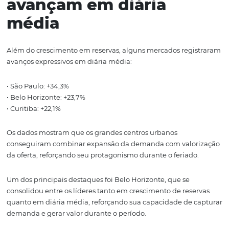
O comportamento sugere um viajante disposto a planej
estadia com mais tempo, característica comum em dest
maior investimento e permanência média mais elevada
prática, Ipojuca foi o destino que mais estimulou o
planejamento antecipado da viagem durante o Corpus Ch
Maceió preserva
posicionamento tarifário
Maceió foi um dos destinos que apresentou maior estab
em ticket médio, registrando variação de apenas 2,2% 
relação ao ano anterior.
Os dados mostram um mercado que optou por preserva
posicionamento tarifário mesmo diante de um cenário
ampla oferta de hospedagem. Em um período marcado