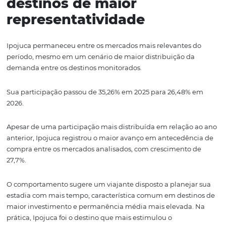
Curitiba consolida
crescimento e amplia
presença no mercado
Curitiba registrou o segundo maior crescimento em rese
durante o período.
A participação do destino avançou de 29,67% para 45,78
demonstrando sua capacidade de ampliar sua relevânci
demanda do feriado.
O desempenho reforça a crescente relevância da capital
paranaense dentro do cenário turístico nacional.
Ipojuca segue entre os