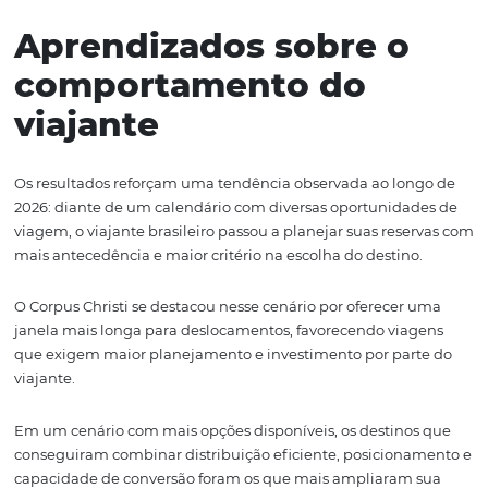
planejamento da viagem, pesquisando com mais temp
aproveitando melhor as oportunidades disponíveis no 
O comportamento pode estar relacionado ao próprio ca
de 2026, que ofereceu diversas oportunidades de viage
longo do primeiro semestre. Diante de mais opções par
escolher, o viajante parece ter dedicado mais tempo ao
planejamento, avaliando destinos, tarifas e períodos ant
confirmar sua reserva.
Para os meios de hospedagem, esse movimento represe
uma oportunidade de trabalhar estratégias comerciais
maior previsibilidade e ampliar a capacidade de conver
demanda antecipada.
Ticket médio revela um