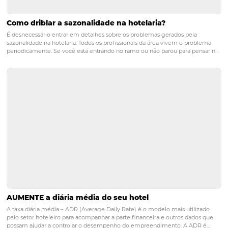
conseguiram combinar distribuição eficiente, posicion
capacidade de conversão foram os que mais ampliaram
participação.
Mais do que uma disputa tarifária, o feriado mostrou a
importância da preparação antecipada, da inteligência
comercial e da capacidade de responder rapidamente à
oportunidades de mercado para transformar intenção d
viagem em resultados efetivos para a hotelaria.
Quer preparar sua
operação para os
próximos feriados?
Converse com nossos especialistas
e descubra como 