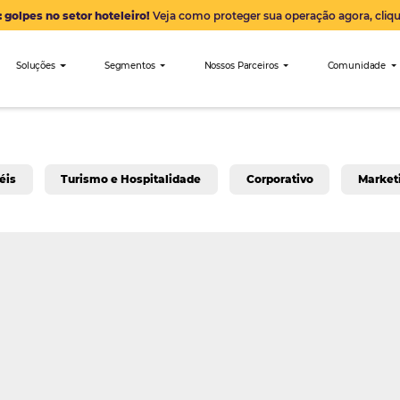
Alerta: golpes no setor hoteleiro!
Veja como proteger sua 
nibees
Soluções
Segmentos
Nossos Parceiro
a para Hotéis
Turismo e Hospitalidade
Corpo