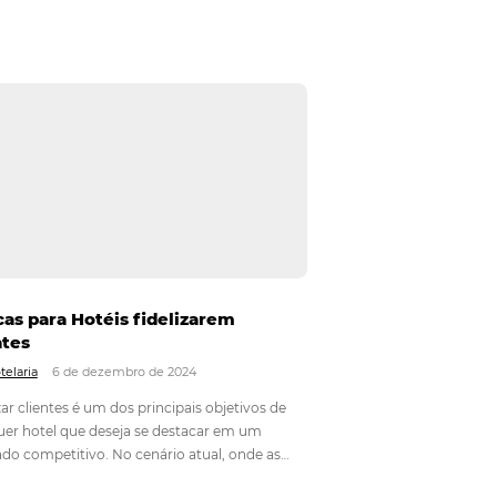
 em
Top Destinos Mais Buscados Para O
ees:
Carnaval de 2025
Em
Análise
17 de fevereiro de 2025
O Carnaval é um dos períodos mais moviment
25
do turismo no Brasil, com milhões de viajantes
vo, a
buscando os melhores destinos para aproveitar
 fatores
festa. Em 2025, alguns destinos já despontam
is e
os mais procurados pelos turistas, conforme o
do setor,
dados de…
ncial para