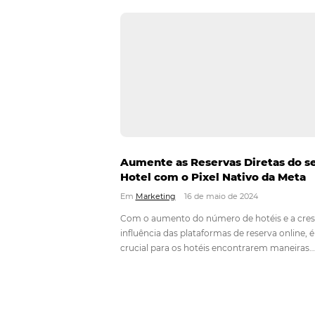
pelos hóspedes. Nos dias…
Como Encontrar e Atrair C
Luxo para Seu Hotel com E
de Marketing Eficazes
Em
Hotelaria
2 de dezembro de 202
Encontrar e atrair clientes de luxo 
pode parecer um desafio, mas com 
de marketing certas, isso pode se 
mais simples e eficaz. O segmento 