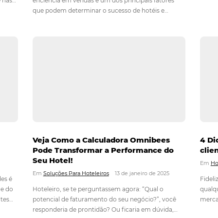
r a Ocupação
Aumente Suas Vendas Diretas
ixa
Hotéis e Pousadas com Omnib
Soluções Integradas e ChatBot
Eficiente
Em
Tecnologia Hoteleira
31 de março de 20
desafio
is a diminuição do
Em um mercado cada vez mais competiti
diretamente nas
eficiência em vendas é um dos principais
egócio. Para
que podem determinar o sucesso de hoté
ental que os
pousadas. Com a crescente digitalização 
as eficazes de…
adotar soluções integradas se torna esse
maximizar as…