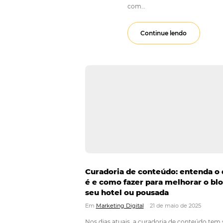
Utiliza
Em
Marketing Digi
O Instagram se cons
e pousadas podem us
com…
Continue lendo