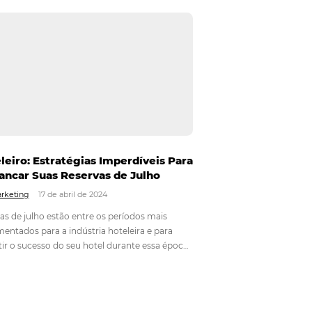
a
A importância do marketing de
sociais e
conteúdo e mídias sociais para
vas e
hotelaria
Em
Marketing
8 de novembro de 2024
A hotelaria é uma indústria que evolui
el nas
constantemente, e um dos principais motores
o mundo
dessa transformação é o marketing de conteú
nha um
o uso eficaz das mídias sociais. Hoje, mais do q