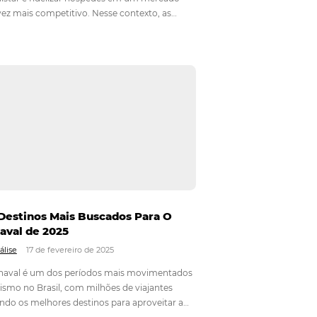
ência dos
CRM para Hotéis: Como a Omnibees
Omnibees
Destaca no Marketing
025
Em
Marketing Hoteleiro
13 de maio de 2025
de é um
O setor hoteleiro enfrenta um desafio constant
 hotel. Com
conquistar e fidelizar hóspedes em um merca
com o uso
cada vez mais competitivo. Nesse contexto, as
s, é
ferramentas de marketing se tornam essenciais
uma das mais poderosas é o Customer Relatio
Management (CRM). A Omnibees…