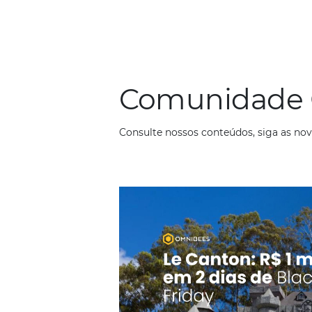
alta renda possui características…
Aumente as Reservas Dire
Hotel com o Pixel Nativo 
Em
Marketing
16 de maio de 2024
Com o aumento do número de hoté
influência das plataformas de reser
crucial para os hotéis encontrare