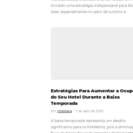
Curadoria de conteúdo: e
é e como fazer para melho
seu hotel ou pousada
Em
Marketing Digital
21 de maio de
Nos dias atuais, a curadoria de co
tornado uma estratégia indispensáv
sites, especialmente no setor de t
hospitalidade. Mas o que exatament
Em essência, curadoria de conteúd
processo de…