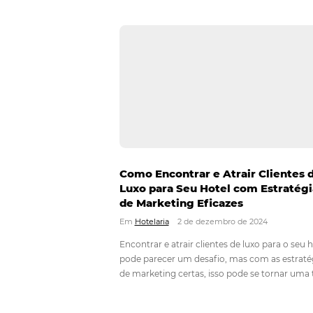
Como criar experiências
instagramáveis para os h
Em
Hotelaria
13 de fevereiro de 2025
Criar experiências instagramáveis 
crucial para aumentar a satisfação 
seu negócio. Isso envolve desenvo
atrativos, oferecer serviços person
redes sociais para engajamento, 
compartilhamento de momentos