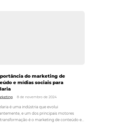
bees
4 Dicas para Hotéis fidelizarem
ce do
clientes
Em
Hotelaria
6 de dezembro de 2024
de 2025
Fidelizar clientes é um dos principais objetivos 
al o
qualquer hotel que deseja se destacar em um
?”, você
mercado competitivo. No cenário atual, onde 
dúvida,
opções de hospedagem são vastas e as expecta
esposta
dos consumidores estão sempre em alta, a cri
 ocupação,
de…