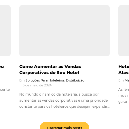
o destino e…
lientes de
A importância de acompanhar 
stratégias
reputação do hotel nas mídias 
responder as avaliações positi
negativas
4
Em
Hotelaria
19 de novembro de 2024
para o seu hotel
as estratégias
A monitorização da reputação de um hot
tornar uma tarefa
redes sociais é uma prática essencial n
de clientes de
atual, onde a presença digital desempe