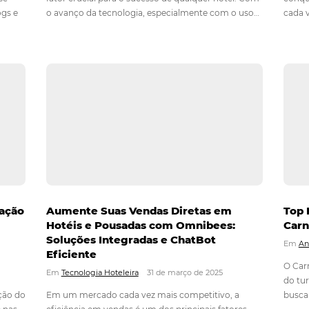
ntenda o que
3 Dicas para Melhorar a Experi
rar o blog do
Hóspedes utilizando CRM da 
Em
Tecnologia para Hotéis
21 de maio de 2
 2025
Nos dias de hoje, a experiência do hóspe
nteúdo tem se
fator crucial para o sucesso de qualquer
el para blogs e
o avanço da tecnologia, especialmente 
urismo e
de ferramentas como o CRM da Omnibee
e é essa prática?
possível aprimorar essa experiência de…
o refere-se ao