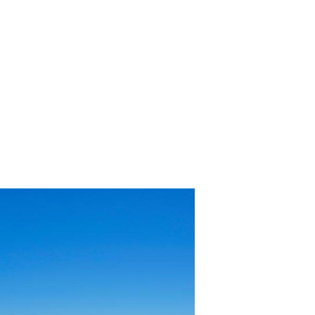
des. Nos
nunca, os consumidores buscam informações
cos
relevantes e autênticas antes…
Hoteleiro: Estratégias Imperdíveis 
Alavancar Suas Reservas de Julho
Em
Marketing
17 de abril de 2024
As férias de julho estão entre os períodos mais
a por
movimentados para a indústria hoteleira e par
prioridade
garantir o sucesso do seu hotel durante essa é