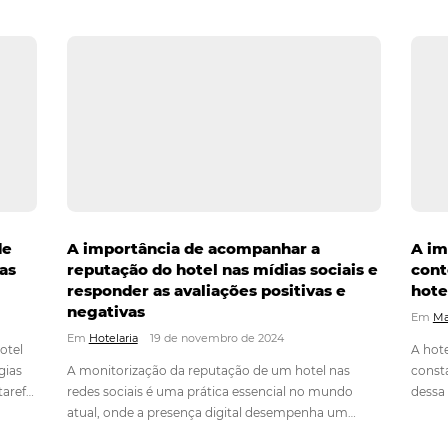
Veja Como a Calculadora Omni
óspedes
Pode Transformar a Performan
Seu Hotel!
Em
Soluções Para Hoteleiros
13 de janeiro 
para hóspedes é
e visibilidade do
Hoteleiro, se te perguntassem agora: “Qu
lver ambientes
potencial de faturamento do seu negócio
alizados e usar
responderia de prontidão? Ou ficaria em 
promovendo o
pensaria em vários fatores e daria uma r
 memoráveis
imprecisa? Bem, avaliar o seu hotel, sua