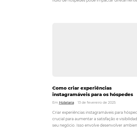
Estratégias Para Aumenta
do Seu Hotel Durante a Ba
Temporada
Em
Hotelaria
7 de abril de 2025
A baixa temporada representa um 
significativo para os hoteleiros, po
fluxo de hóspedes pode impactar 
receitas e na sustentabilidade do n
enfrentar essa realidade, é fundam
estabelecimentos adotem estratégi