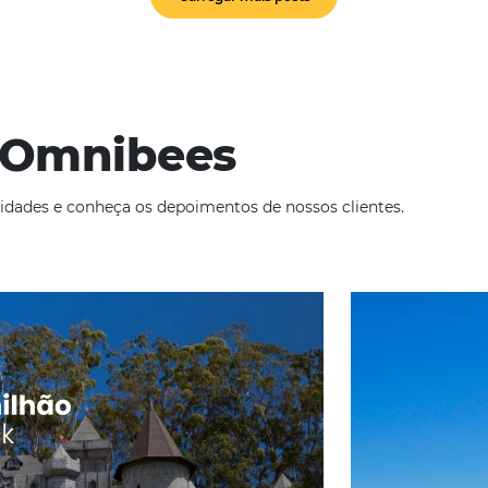
papel crucial na atração de novos hóspe
tempos em que a informação está a pou
cliques…
tas do seu
Como Aumentar as Vendas
da Meta
Corporativas do Seu Hotel
Em
Soluções Para Hoteleiros
,
Distribuição
3 de maio de 2024
is e a crescente
No mundo dinâmico da hotelaria, a busc
va online, é
aumentar as vendas corporativas é uma 
m maneiras