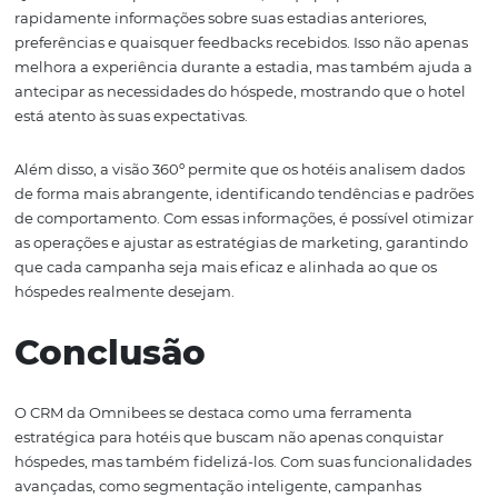
reserva dos clientes e ajustar suas estratégias de market
acordo. Por exemplo, se um determinado perfil de hósp
demonstra interesse em pacotes de estadia prolongada, 
pode criar ofertas específicas para maximizar essas reser
Em um mercado onde a competição é acirrada, ter um 
reservas integrado e otimizado pode ser a chave para a
diferenciação. Isso não apenas proporciona uma experiê
mais fluida para o hóspede, mas também fortalece a ma
hotel, que é vista como moderna e atenta às necessidad
seus clientes.
Visão 360º do Cliente
A Visão 360º do Cliente é uma das grandes vantagens q
da Omnibees oferece aos hotéis. Com essa funcionalidad