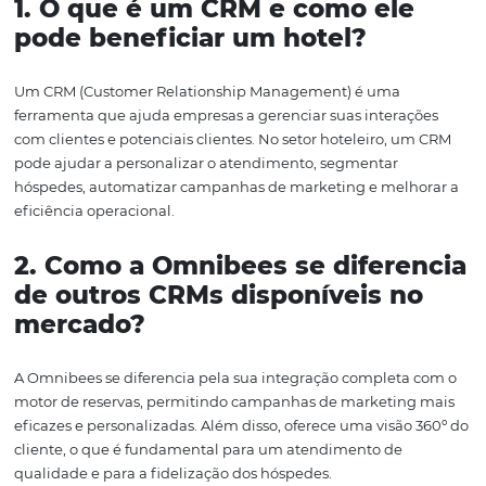
que cada campanha seja mais eficaz e alinhada ao que 
hóspedes realmente desejam.
Conclusão
O CRM da Omnibees se destaca como uma ferramenta
estratégica para hotéis que buscam não apenas conquis
hóspedes, mas também fidelizá-los. Com suas funciona
avançadas, como segmentação inteligente, campanhas
automatizadas, integração com o motor de reservas e vi
do cliente, os hotéis têm a oportunidade de personalizar
abordagens e maximizar suas vendas diretas.
Ao investir em uma solução de CRM como a da Omnibees
hotéis não estão apenas ampliando suas capacidades d
marketing, mas também construindo relacionamentos