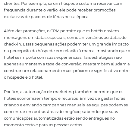
relevante e impactante. Assim, a segmentação inteligen
torna um verdadeiro diferencial competitivo no mercad
hoteleiro.
Campanhas
Automatizadas com B
em Comportamento
Outra característica marcante do CRM da Omnibees é a
capacidade de automatizar campanhas de marketing 
no comportamento dos hóspedes. Isso significa que, ao 
enviar comunicações genéricas, os hotéis podem person
mensagens e ofertas que realmente interessam aos seu
clientes. Por exemplo, se um hóspede costuma reservar
frequência durante o verão, ele pode receber promoçõe