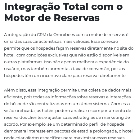
exclusivas de pacotes de férias nessa época.
Além das promoções, o CRM permite que os hotéis envi
mensagens em datas especiais, como aniversários ou da
check-in. Essas pequenas ações podem ter um grande 
na percepção do hóspede em relação à marca, mostran
hotel se importa com suas experiências. Tais estratégias
apenas aumentam a taxa de conversão, mas também a
construir um relacionamento mais próximo e significati
o hóspede e o hotel.
Por fim, a automação de marketing também permite qu
hotéis economizem tempo e recursos. Em vez de gastar 
criando e enviando campanhas manuais, as equipes p
concentrar em outras áreas do negócio, sabendo que su
comunicações automatizadas estão sendo entregues no
momento certo e para as pessoas certas.