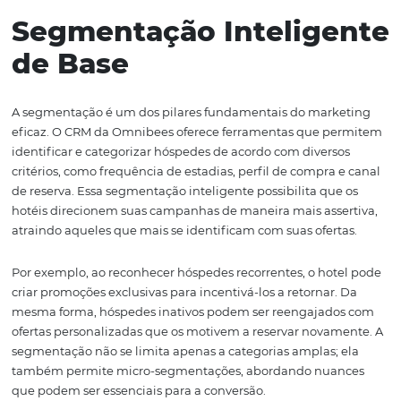
Além disso, abordaremos as métricas que o CRM fornece
permitindo que os hotéis avaliem a performance de suas
ajustem suas estratégias conforme necessário. A fideliz
hóspedes não é apenas uma questão de vendas; trata-s
construir relacionamentos a longo prazo e de criar uma
que se destaca pela qualidade do atendimento e pela
personalização. Vamos explorar cada um desses aspecto
seguir, para que você possa entender como a Omnibees
ser a chave para o sucesso do seu hotel.
Segmentação Intelige
de Base
A segmentação é um dos pilares fundamentais do mark
eficaz. O CRM da Omnibees oferece ferramentas que p
identificar e categorizar hóspedes de acordo com divers