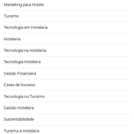
Como Melhorar a Ocupação e Aumentar a Receit
Sua Pousada Reduzindo Custos
Gerenciar uma pousada é um desafio que vai muito além de simpl
operações diárias. Com a crescente concorrência no setor de turismo
proprietários se veem cada vez mais pressionados a encontrar form
reduzir custos, aumentar a ocupação e,…
Ações para fazer agora e aumentar a lucrativida