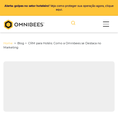
Alerta: golpes no setor hoteleiro!
Veja como proteger sua operação ago
aqui.
Home
> Blog >
CRM para Hotéis: Como a Omnibees se Destaca n
Marketing