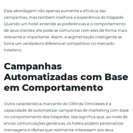
critérios, como frequência de estadias, perfil de compra 
de reserva. Essa segmentação inteligente possibilita que
hotéis direcionem suas campanhas de maneira mais asse
atraindo aqueles que mais se identificam com suas ofert
Por exemplo, ao reconhecer hóspedes recorrentes, o hot
criar promoções exclusivas para incentivá-los a retornar.
mesma forma, hóspedes inativos podem ser reengajad
ofertas personalizadas que os motivem a reservar novam
segmentação não se limita apenas a categorias amplas; 
também permite micro-segmentações, abordando nua
que podem ser essenciais para a conversão.
Essa abordagem não apenas aumenta a eficácia das
campanhas, mas também melhora a experiência do hó
Quando um hotel entende as preferências e o comport
de seus clientes, ele pode se comunicar com eles de fo