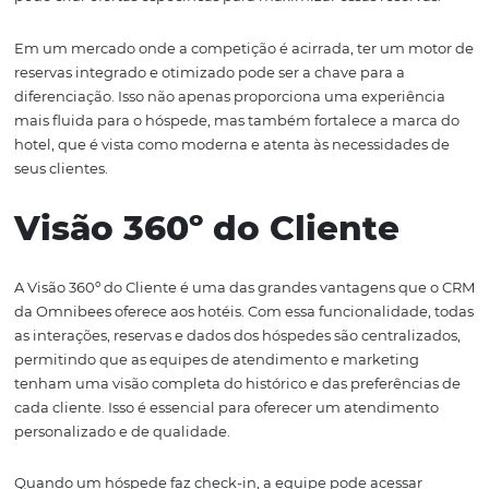
Integração Total com 
Motor de Reservas
A integração do CRM da Omnibees com o motor de reser
uma das suas características mais valiosas. Essa conexão
permite que os hóspedes façam reservas diretamente no
hotel, com condições exclusivas que não estão disponív
outras plataformas. Isso não apenas melhora a experiên
usuário, mas também aumenta a taxa de conversão, poi
hóspedes têm um incentivo claro para reservar diretame
Além disso, essa integração permite uma coleta de dad
eficiente, pois todas as informações sobre reservas e int
do hóspede são centralizadas em um único sistema. Co
visão unificada, os hotéis podem analisar o comportam