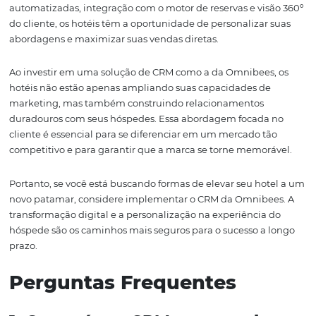
as interações, reservas e dados dos hóspedes são central
permitindo que as equipes de atendimento e marketin
tenham uma visão completa do histórico e das preferên
cada cliente. Isso é essencial para oferecer um atendim
personalizado e de qualidade.
Quando um hóspede faz check-in, a equipe pode acessa
rapidamente informações sobre suas estadias anteriores
preferências e quaisquer feedbacks recebidos. Isso não 
melhora a experiência durante a estadia, mas também 
antecipar as necessidades do hóspede, mostrando que o
está atento às suas expectativas.
Além disso, a visão 360º permite que os hotéis analisem
de forma mais abrangente, identificando tendências e 
de comportamento. Com essas informações, é possível o
as operações e ajustar as estratégias de marketing, gar