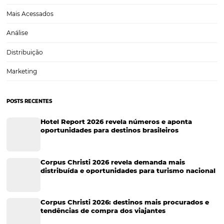
seu hotel no período das Festas Juninas
Você dono de uma propriedade, seja ela pousadas, hotéis, resortes o
hoteleiras, quer aumentar a lucratividade durante o período de junho
conhecido pelas festividades juninas em todo o país? Você está no lu
Esta época do…
CATEGORIAS
Tecnologia para Hotéis
Turismo e Hospitalidade
Marketing Digital
Viagens Corporativas
Hospitalidade
Corporativo