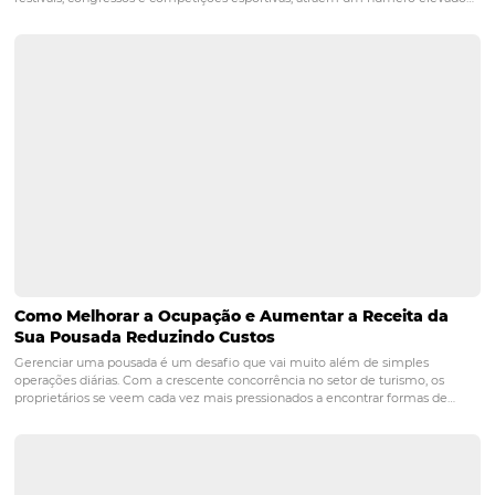
3. É possível medir o sucesso
campanhas de marketing feit
através do CRM da Omnibees
Sim, o CRM da Omnibees fornece métricas reais de perf
permitindo que os hotéis visualizem aberturas, cliques,
conversões e o retorno sobre investimento (ROI) de cada
realizada. Essas informações são essenciais para ajustar 
otimizar futuras campanhas.
crm
marketing
PRÓXIMO POST
Jornada do Consumidor 4S e Google: Como as