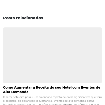
ferramenta que ajuda empresas a gerenciar suas intera
com clientes e potenciais clientes. No setor hoteleiro, 
pode ajudar a personalizar o atendimento, segmentar
hóspedes, automatizar campanhas de marketing e melh
eficiência operacional.
2. Como a Omnibees se difere
de outros CRMs disponíveis n
mercado?
A Omnibees se diferencia pela sua integração completa
motor de reservas, permitindo campanhas de marketin
eficazes e personalizadas. Além disso, oferece uma visão
cliente, o que é fundamental para um atendimento de
qualidade e para a fidelização dos hóspedes.