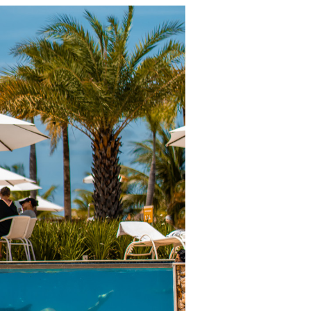
ias instagramáveis para os hóspedes é a chave para encantar
s, os hóspedes buscam não apenas conforto, mas momento
e artigo mostrará como você pode transformar seu espaço 
umentando a satisfação do cliente e a visibilidade do seu n