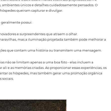
ser complexos ou estruturas simples que unam
agem: Reprodução - Salinas Maragogi
eriências instagramáveis?
o momentos, lugares ou atividades que são visualmente at
lhar nas redes sociais. Esses locais muitas vezes são proj
s vibrantes, ambientes únicos e detalhes cuidadosamente
rias que os hóspedes queiram capturar e divulgar.
agramável geralmente possui: