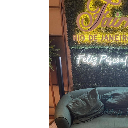
Design criativo:
elementos de
Iluminação adequada:
luz n
atmosfera.
Detalhes únicos:
móveis, ar
É importante lembrar que essas 
interação com o espaço, a sensaç
estabelecimentos podem não a
através das postagens e menções