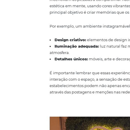
Espaços instagramáveis podem 
criatividade e experiência. Im
O que são exp
Experiências instagramáveis sã
incentivam as pessoas a comparti
estética em mente, usando core
principal objetivo é criar memó
Por exemplo, um ambiente inst