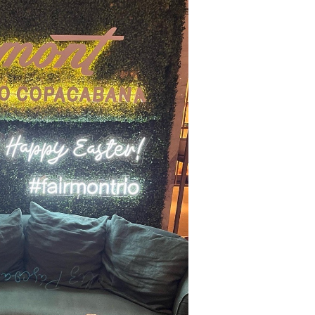
 design inovadores e surpreendentes que atraem o olhar
atural faz maravilhas, mas a iluminação projetada també
te e decorações que contam uma história ou transmitem
experiências não se limitam apenas a uma boa foto - elas
ão de estar ali e as memórias criadas. Ao proporcionar essa
penas encantar os hóspedes, mas também gerar uma pro
 nas redes sociais.