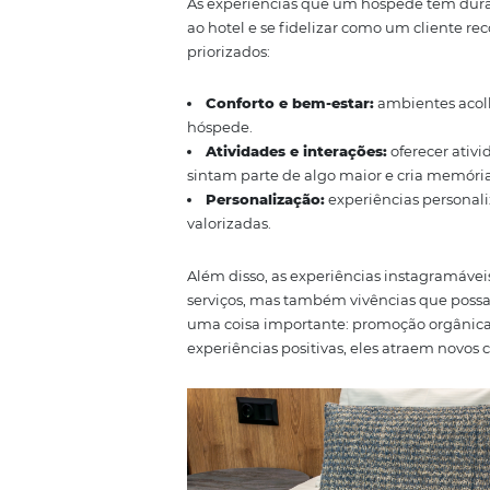
Imagem do Fairmont em Copaca
Nosso cliente, o Hotel Fairmont
decorado de acordo com a época 
Importância d
A importância das experiências 
Quando um hóspede vive uma ex
é mais propenso a recomendar o
positivas nas redes sociais pode 