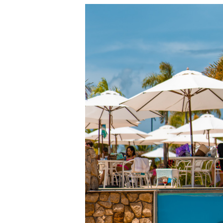
Nos dias atuais, criar experiênc
popularidade das redes sociai
possam ser compartilhados. Est
verdadeiros cenários de fotos, a