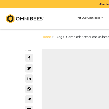
Por Que Om
Home
> Blog >
Como criar experi
SHARE