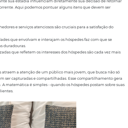
bana, Rio de Janeiro. Imagem: Reprodução
 no Rio de Janeiro, conta com esse
espaço instagramável
pa
do ano e, neste caso, estava pronto para as fotos de pásc
as experiências para os h
para os hóspedes é cada vez mais reconhecida no setor de 
periência memorável, ele não apenas se sente mais sati
 local para amigos e familiares. O compartilhamento de e
amplificar a visibilidade de um hotel ou resort.