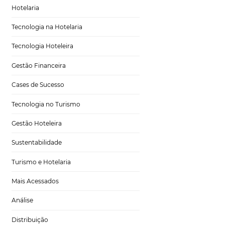
Marketing para Hotéis
 e fidelizar. Com a
s memoráveis que
Turismo
e serviços em
egócio.
Tecnologia em Hotelaria
Hotelaria
Tecnologia na Hotelaria
Tecnologia Hoteleira
Gestão Financeira
Cases de Sucesso
Tecnologia no Turismo
Gestão Hoteleira