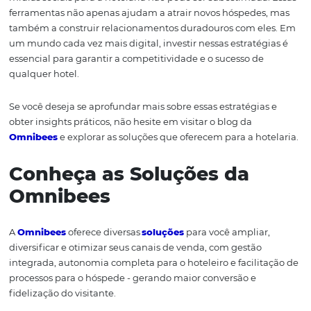
Estudar casos de sucesso pode fornecer insights valiosos
como implementar estratégias eficazes de marketing d
conteúdo e mídias sociais. Muitos hotéis têm se destaca
aspecto, adotando abordagens criativas que vão além d
convencional. Um exemplo é o uso de vídeos ao vivo par
mostrar a experiência do hóspede em tempo real, o que
um senso de urgência e desejo.
Outro caso notável é o uso de influenciadores. Muitos ho
se associado a influenciadores de viagem para expandir
alcance e atingir novos públicos. Esses influenciadores
criar conteúdo autêntico que ressoe com seus seguidore
promovendo o hotel de maneira que parece mais pessoa
menos publicitária.
Além disso, campanhas interativas, como quizzes e desaf
podem aumentar o engajamento e a visibilidade. Hotéi