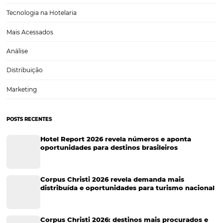
Saiba como fazer a contratação de funcionários 
cada vaga do hotel
Seja qual for o ramo de atividade da sua empresa, fazer a contrataç
funcionários não é tarefa fácil. No setor hoteleiro, isso não é exceção
principalmente porque, nessa área, as funções são muito bem defin
hóspedes de um hotel…
CATEGORIAS
Tecnologia Hoteleira
Gestão Financeira
Cases de Sucesso
Tecnologia no Turismo
Gestão Hoteleira