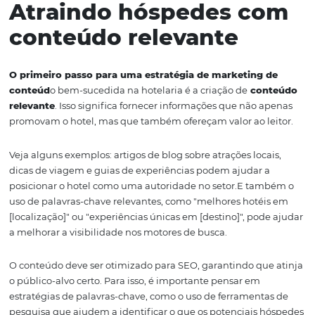
poderosa para a criação de comunidades em torno da m
Hotéis que utilizam essas ferramentas de forma eficaz
conseguem não apenas divulgar seus serviços, mas ta
interagir com seus hóspedes, coletar feedback valioso e 
uma reputação online sólida. Neste artigo, vamos explor
importância do marketing de conteúdo e das mídias soc
para o setor hoteleiro, abordando estratégias eficazes e
exemplos práticos.
Atraindo hóspedes c
conteúdo relevante
O primeiro passo para uma estratégia de marketing 
conteúd
o bem-sucedida na hotelaria é a criação de
con
relevante
. Isso significa fornecer informações que não 
promovam o hotel, mas que também ofereçam valor ao l