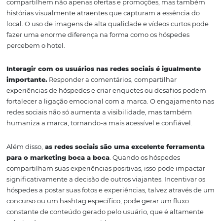
Posts de blog, vídeos, infográficos e imagens podem ser
de maneira conjunta para manter o público engajado.
estratégia de marketing de conteúdo bem estruturada 
apenas atrai novos hóspedes, mas também mantém os
hóspedes anteriores informados e interessados, incenti
retornos e recomendações.
A força das mídias
sociais na hotelaria
As mídias sociais desempenham um papel vital na
comunicação e no engajamento com os hóspedes. Plat
como Instagram, Facebook e Twitter permitem que os h
compartilhem não apenas ofertas e promoções, mas t
histórias visualmente atraentes que capturam a essênci