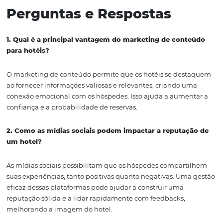
conseguem criar um laço emocional com seus hóspedes,
através de storytelling ou experiências personalizadas,
frequentemente se destacam em um mercado saturado
Em suma, observar e aprender com esses casos de suce
inspirar outros estabelecimentos a adotar práticas seme
ajustando-as à sua própria marca e público-alvo.
Para concluir, a importância do marketing de conteúdo 
mídias sociais para a hotelaria não pode ser subestimada
ferramentas não apenas ajudam a atrair novos hóspede
também a construir relacionamentos duradouros com e
um mundo cada vez mais digital, investir nessas estraté
essencial para garantir a competitividade e o sucesso de
qualquer hotel.
Se você deseja se aprofundar mais sobre essas estratégia