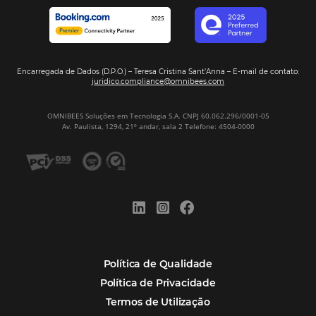
Tecnologia na Hotelaria
Mais Acessados
Análise
Distribuição
Marketing
POSTS RECENTES
Hotel Report 2026 revela números e apont
oportunidades para destinos brasileiros
Corpus Christi 2026 revela demanda mais
distribuída e oportunidades para turismo n