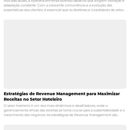
estratégias de marketing?
É importante que os hotéis monitorem o desempenho 
conteúdo e das campanhas, considerando métricas co
engajamento, tráfego e conversões. A análise deve ser c
permitindo ajustes com base nas preferências dos hósp
nas tendências do mercado.
conteúdo
hotelaria
marketing
mídias sociais
redes sociais
POST ANTERIOR
Como Fazer A Personalização da Jornad
Seu Hóspede