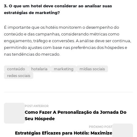
obter insights práticos, não hesite em visitar o blog da
Omnibees
e explorar as soluções que oferecem para a ho
Conheça as Soluções da
Omnibees
A
Omnibees
oferece diversas
soluções
para você amplia
diversificar e otimizar seus canais de venda, com gestão
integrada, autonomia completa para o hoteleiro e facili
processos para o hóspede - gerando maior conversão e
fidelização do visitante.
Perguntas e Respostas
1. Qual é a principal vantagem do marketing de con