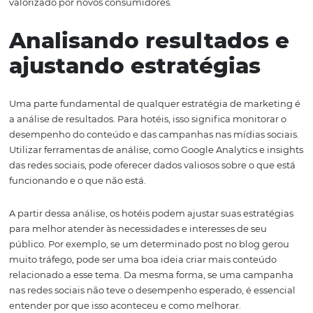
local. O uso de imagens de alta qualidade e vídeos curt
fazer uma enorme diferença na forma como os hóspede
percebem o hotel.
Interagir com os usuários nas redes sociais é igualm
importante.
Responder a comentários, compartilhar
experiências de hóspedes e criar enquetes ou desafios
fortalecer a ligação emocional com a marca. O engajam
redes sociais não só aumenta a visibilidade, mas tamb
humaniza a marca, tornando-a mais acessível e confiáve
Além disso,
as redes sociais são uma excelente ferra
para o marketing boca a boca
. Quando os hóspedes
compartilham suas experiências positivas, isso pode im
significativamente a decisão de outros viajantes. Incenti
hóspedes a postar suas fotos e experiências, talvez atra
concurso ou um hashtag específico, pode gerar um flux