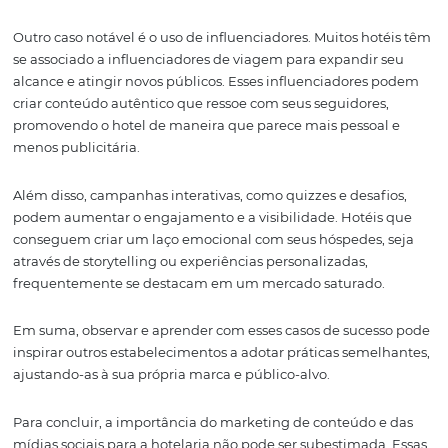
muito tráfego, pode ser uma boa ideia criar mais conte
relacionado a esse tema. Da mesma forma, se uma ca
nas redes sociais não teve o desempenho esperado, é es
entender por que isso aconteceu e como melhorar.
Além disso, as tendências do setor também devem ser
consideradas. O que funciona hoje pode não funcionar
e por isso é crucial que os hotéis permaneçam atualizad
as novidades e mudanças nas preferências dos consumid
flexibilidade e a disposição para experimentar novas
abordagens são chaves para o sucesso a longo prazo no
marketing de conteúdo e mídias sociais.
Casos de sucesso na
hotelaria