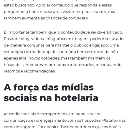
Veja alguns exemplos: artigos de blog sobre atrações loca
dicas de viagem e guias de experiências podem ajudar 
posicionar o hotel como uma autoridade no setor.E ta
uso de palavras-chave relevantes, como "melhores hoté
[localização]" ou "experiências únicas em [destino]", pod
a melhorar a visibilidade nos motores de busca.
O conteúdo deve ser otimizado para SEO, garantindo qu
o público-alvo certo. Para isso, é importante pensar em
estratégias de palavras-chave, como o uso de ferrament
pesquisa que ajudem a identificar o que os potenciais 
estão buscando. Ao criar conteúdo que responda a essas
perguntas, o hotel não só atrai visitantes para seu site, 
também aumenta as chances de conversão.
É importante também que o conteúdo deve ser diversif