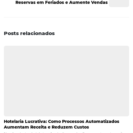
para hotéis?
O marketing de conteúdo permite que os hotéis se de
ao fornecer informações valiosas e relevantes, criando 
conexão emocional com os hóspedes. Isso ajuda a aume
confiança e a probabilidade de reservas.
2. Como as mídias sociais podem impactar a reputa
um hotel?
As mídias sociais possibilitam que os hóspedes compar
suas experiências, tanto positivas quanto negativas. Um
eficaz dessas plataformas pode ajudar a construir uma
reputação sólida e a lidar rapidamente com feedbacks,
melhorando a imagem do hotel.
3. O que um hotel deve considerar ao analisar suas