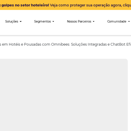
Alerta: golpes no setor hoteleiro!
Veja como proteger sua 
nibees
Soluções
Segmentos
Nossos Parceiro
das Diretas em Hotéis e Pousadas com Omnibees: Soluções Int