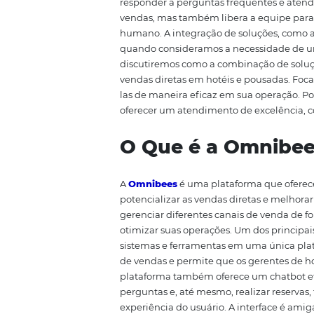
determinar o sucesso de hotéis e
integradas se torna essencial p
plataforma que oferece ferrame
os estabelecimentos interagem 
como essas soluções podem ajud
Além de facilitar a comunicação
responder a perguntas frequente
vendas, mas também libera a eq
humano. A integração de soluçõ
quando consideramos a necessid
discutiremos como a combinação
vendas diretas em hotéis e po
las de maneira eficaz em sua op
oferecer um atendimento de exc
O Que é a Om