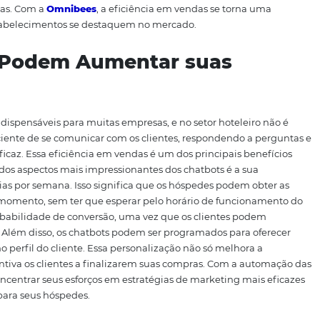
e oferece soluções integradas para o setor hoteleiro, com
e melhorar a gestão de reservas. Através de sua tecnologia, 
venda de forma centralizada, garantindo que os hotéis e 
 principais diferenciais da
Omnibees
é a sua capacidade d
 única plataforma. Isso proporciona uma visão abrangen
entes de hotéis tomem decisões informadas com base em d
hatbot eficiente que pode interagir com os hóspedes, re
r reservas, tudo em tempo real. Além disso, a
Omnibees
se
ace é amigável e fácil de navegar, tornando mais simples p
ações diárias. Com a
Omnibees
, a eficiência em vendas se
o que os estabelecimentos se destaquem no mercado.
bots Podem Aumentar sua
s?
amentas indispensáveis para muitas empresas, e no setor h