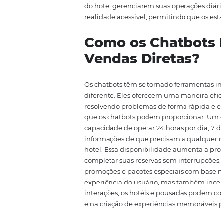
A
Omnibees
é uma plataforma qu
potencializar as vendas diretas 
gerenciar diferentes canais de 
otimizar suas operações. Um dos
sistemas e ferramentas em uma
de vendas e permite que os ger
plataforma também oferece um c
perguntas e, até mesmo, realiza
experiência do usuário. A interf
do hotel gerenciarem suas oper
realidade acessível, permitind
Como os Chat
Vendas Direta
Os chatbots têm se tornado ferr