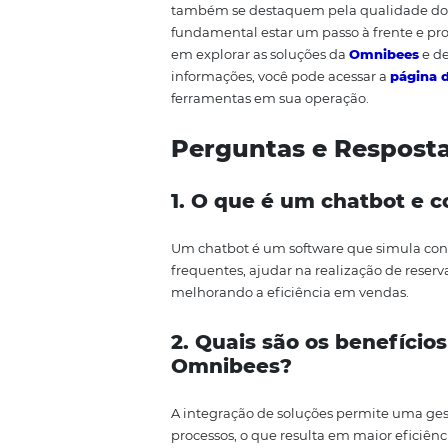
um diferencial para muitos est
integrar a
Omnibees
em suas op
seis meses. A equipe da pousada
converter visitantes em hóspede
uma calculadora de ROI, que per
implementadas. Essa ferramenta
justificar a adoção de novas te
informadas e estratégicas. Em 
também propicia um ambiente 
Conclusão
Aumentar suas vendas diretas e
objetivo se torna alcançável. A
O
reservas, mas também melhoram a
combinação é a chave para um a
negócio. Investir em tecnologia 