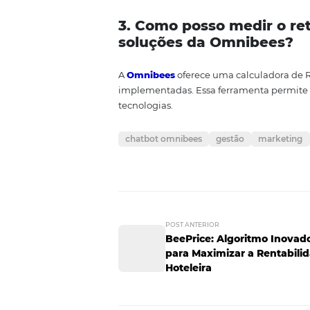
soluções como as da
Omnibees
também se destaquem pela qual
fundamental estar um passo à fr
em explorar as soluções da
Omn
informações, você pode acessar
ferramentas em sua operação.
Perguntas e Res
1. O que é um chat
Um chatbot é um software que 
frequentes, ajudar na realização
melhorando a eficiência em ven
2. Quais são os ben