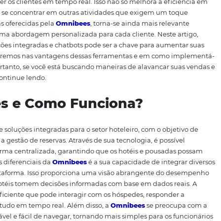
 pousadas. Com a crescente digitalização do setor, adotar
ara maximizar as vendas diretas. A
Omnibees
se destaca c
ntas inovadoras, incluindo chatbots, que podem transfor
com seus clientes e impulsionam suas vendas. Neste artig
ar a aumentar suas vendas diretas e melhorar a experiênc
, os chatbots são uma excelente maneira de automatizar p
s e atender os clientes em tempo real. Isso não só melhor
uipe para se concentrar em outras atividades que exige
es, como as oferecidas pela
Omnibees
, torna-se ainda mai
ade de uma abordagem personalizada para cada cliente. 
 de soluções integradas e chatbots pode ser a chave par
usadas. Focaremos nas vantagens dessas ferramentas e e
eração. Portanto, se você está buscando maneiras de alav
elência, continue lendo.
nibees e Como Funciona?