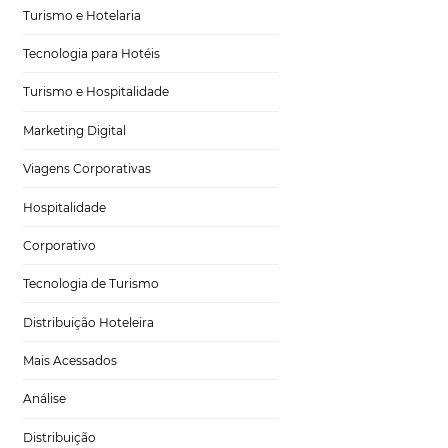
 soluções
omo uma
Tecnologia no Turismo
mar a maneira como
o, exploraremos
Gestão Hoteleira
ia do usuário.
Sustentabilidade
rocessos,
a a eficiência em
Turismo e Hotelaria
m um toque
s relevante
Tecnologia para Hotéis
Neste artigo,
a aumentar suas
Turismo e Hospitalidade
m como implementá-
Marketing Digital
ancar suas vendas e
Viagens Corporativas
Hospitalidade
Corporativo