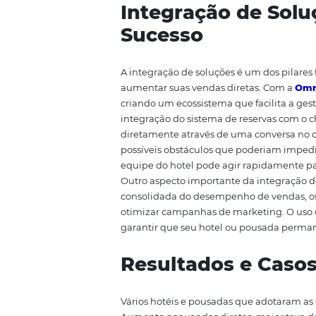
diferente. Eles oferecem uma m
resolvendo problemas de forma r
que os chatbots podem proporci
capacidade de operar 24 horas p
informações de que precisam a 
hotel. Essa disponibilidade au
completar suas reservas sem int
promoções e pacotes especiais c
experiência do usuário, mas ta
interações, os hotéis e pousada
e na criação de experiências m
Integração de 
Sucesso
A integração de soluções é um 