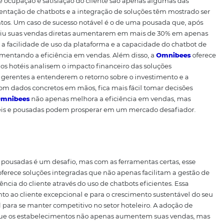
 Com a
Omnibees
, é possível conectar diferentes ferrament
lita a gestão e melhora a comunicação com os clientes. P
as com o chatbot permite que os hóspedes realizem suas r
ersa no chat. Isso não só simplifica o processo, mas tam
am impedir a conversão. Quando as informações estão toda
damente para resolver problemas e atender às necessidade
egração de soluções é o acesso a dados e análises. Com u
ndas, os gerentes podem identificar tendências, ajustar 
g. O uso de dados para guiar decisões é uma das melhor
sada permaneça competitivo no mercado.
Casos de Sucesso com a O
dotaram as soluções da
Omnibees
têm registrado resultado
or taxa de ocupação e satisfação do cliente são apenas a
 A implementação de chatbots e a integração de soluções 