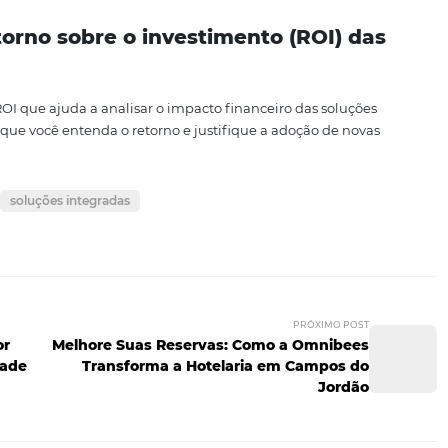
permite que os estabelecimentos não apenas aumentem 
idade do serviço oferecido. Com um mercado em consta
ente e pronto para atender às necessidades dos clientes. P
ibees
e descobrir como elas podem transformar o seu negó
 a
página de soluções
e entender como você pode implem
postas
bot e como ele pode ajudar um hote
simula conversas humanas. Em um hotel, ele pode respon
 de reservas e fornecer informações sobre serviços, tudo e
das.
efícios de integrar soluções como a