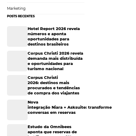
 o objetivo de
Tecnologia de Turismo
é possível
pousadas possam
Distribuição Hoteleira
e integrar diversos
te do desempenho
Mais Acessados
ados reais. A
sponder a
Análise
 preocupa com a
Distribuição
ara os funcionários
 torna uma
Marketing
POSTS RECENTES
s
Hotel Report 2026 rev
números e aponta
oportunidades para
destinos brasileiros
oteleiro não é
Corpus Christi 2026 re