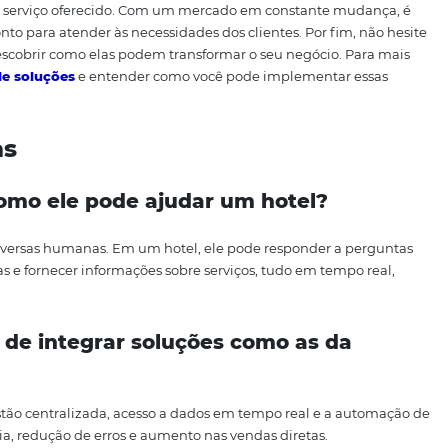
abelecimentos. Um caso de sucesso notável é o de uma pou
erações, viu suas vendas diretas aumentarem em mais d
 destacou a facilidade de uso da plataforma e a capacida
s reais, aumentando a eficiência em vendas. Além disso, 
mite que os hotéis analisem o impacto financeiro das sol
 ajuda os gerentes a entenderem o retorno sobre o invest
cnologias. Com dados concretos em mãos, fica mais fácil to
resumo, a
Omnibees
não apenas melhora a eficiência em 
onde hotéis e pousadas podem prosperar em um mercado
m hotéis e pousadas é um desafio, mas com as ferramentas 
mnibees
oferece soluções integradas que não apenas faci
 experiência do cliente através do uso de chatbots eficie
tendimento ao cliente excepcional e para o crescimento s
é essencial para se manter competitivo no setor hoteleiro.