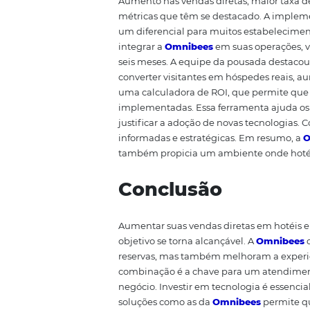
aumentar suas vendas diretas.
criando um ecossistema que faci
integração do sistema de reserv
diretamente através de uma conv
possíveis obstáculos que poderi
equipe do hotel pode agir rapi
Outro aspecto importante da int
consolidada do desempenho de ve
otimizar campanhas de marketin
garantir que seu hotel ou pou
Resultados e 
Vários hotéis e pousadas que a
Aumento nas vendas diretas, mai
métricas que têm se destacado.