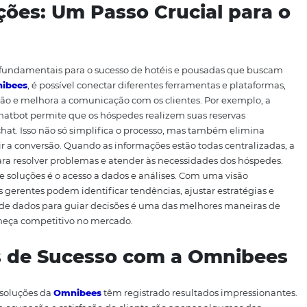
aneira eficiente de se comunicar com os clientes, respond
ápida e eficaz. Essa eficiência em vendas é um dos princi
onar. Um dos aspectos mais impressionantes dos chatbots 
or dia, 7 dias por semana. Isso significa que os hóspedes 
qualquer momento, sem ter que esperar pelo horário de 
menta a probabilidade de conversão, uma vez que os clien
errupções. Além disso, os chatbots podem ser programados
om base no perfil do cliente. Essa personalização não só 
mbém incentiva os clientes a finalizarem suas compras. C
s podem concentrar seus esforços em estratégias de market
emoráveis para seus hóspedes.
Soluções: Um Passo Crucia
dos pilares fundamentais para o sucesso de hotéis e pous