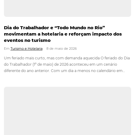
Corpus Christi 2026 revela demanda mais dist
e oportunidades para turismo nacional
Em
Turismo
17 de junho de 2026
Dados do Report Omnibees mostram um viajante que se pla
com mais antecedência e um mercado com demanda mais
distribuída entre os principais destinos turísticos do país. O f
Corpus Christi de 2026 aconteceu entre os dias 4 e 7 de…