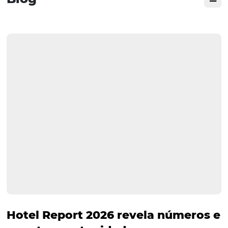
Publicado em: 13 de setembro de 2021
Amplie seus conhecimentos e esclareça os caminhos a 
percorridos na retomada da hotelaria pós covid-19.