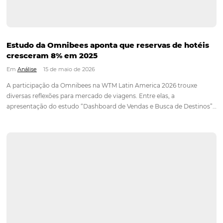
aponta oportunidades para
destinos brasileiros
Em
Análise
23 de julho de 2026
Estudo da Omnibees analisou mais de 30 milhões de reservas
hotéis e 750 canais de venda para apresentar um panorama
da hotelaria brasileira em 26 importantes destinos turísticos 
hotelaria brasileira manteve o ritmo de crescimento ao long
Continue lendo