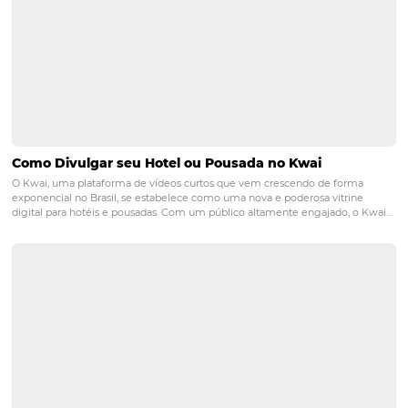
Segmentar, automatizar e medir. Do abandono de carri
campanhas de fidelização, o CRM integra dados e acele
conversões.
Em resumo: Motor de Reservas, Precificação coerente e 
diretos integrados formam a base de uma venda direta
sustentável. Priorize experiência, dados de qualidade e
automação responsável.
CTA:
Explore guias e tendênc
blog para fortalecer sua estratégia
. Quando estiver pr
para padronizar conteúdo, tarifas e descrições em um ú
hub,
conheça a solução de conteúdo único e otimiz
avance para o próximo nível.