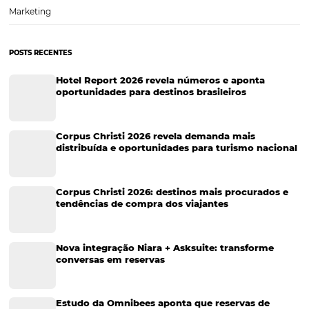
Omnibees: Estratégias de Tarifação para Hotéis 
Trivago e Otimização de Vendas
O cenário atual da hotelaria exige cada vez mais que os hoteleiros s
adaptem às novas tecnologias e estratégias de venda. Com o cresc
dos metabuscadores, como o Trivago, a competição entre os hotéis 
intensificou, fazendo com que a…
CATEGORIAS
Tecnologia Hoteleira
Gestão Financeira
Cases de Sucesso
Tecnologia no Turismo