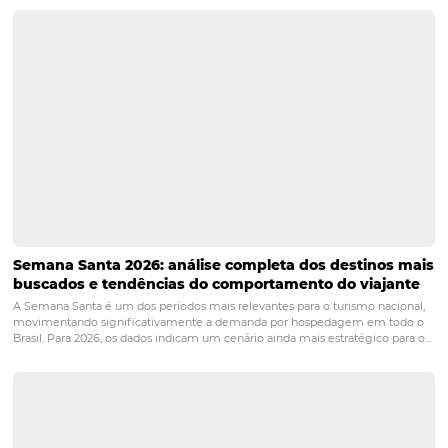
Central de Reservas com CRM: orçamentos padronizados,
de pagamento e histórico único, usando a mesma lógic
tarifas.
Como evitar guerra de
preços com OTAs?
Paridade de preço e valor agregado no canal direto. Use 
políticas flexíveis e comunicação clara de benefícios.
Qual o papel do CRM na
venda direta?