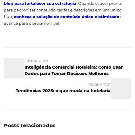
Personalização:
tarifas e perks por origem, dispositiv
status de fidelidade.
Omnicanal:
o que começa no Instagram termina no 
Reservas, sem fricção.
Perguntas frequentes
Venda direta é só o site?
Não. Envolve site com Motor de Reservas, telefone, e-mail
redes sociais e WhatsApp — todos com conteúdo e Preci
consistentes.
Como alinhar telefone e e
mail ao Motor de Reserva