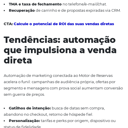
personalizar ofertas e medir ROI.
Boas práticas de LGP
atendimento
responsável
Trate dados pessoais com minimização e consentimento
apenas o necessário para a reserva e comunicações.
Consentimento granular:
aceite separado para e-ma
e WhatsApp.
Base legal e retenção:
defina prazos de guarda e pol
exclusão.
Segurança:
evite dados sensíveis em mensagens; use 
pagamento seguros.