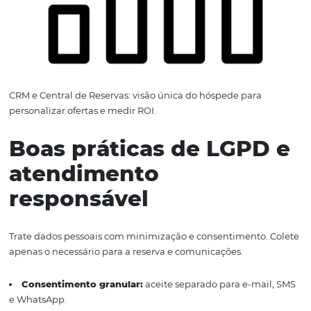
Padronize conteúdo e tarifas: fotos, descritivos, política
Precificação iguais em todos os canais diretos.
Integre CRM, Central de Reservas e Motor de Reservas:
unifique histórico, cotações e links de pagamento.
Crie scripts e SLAs: tempo de resposta por canal, gatil
follow-up e ofertas por perfil de demanda.
Implemente automações: e-mail de abandono, What
com orçamento e recuperação de propostas vencidas.
Monitore e otimize: acompanhe conversão, ADR e sha
venda direta; rode testes A/B no Motor de Reservas.
Erro comum:
campanha sem UTM e sem telefone rastre
você vende, mas não sabe o que funcionou.