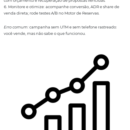
Cupom e código corporativo:
aplicáveis no Motor d
Reservas e no atendimento por voz/e-mail.
Dica rápida:
formalize um “guia de Precificação” para
operações: o que pode (ou não) ser negociado por telefo
quais perks estão atrelados ao Motor de Reservas.
Como implementar a
estratégia multicanal
venda direta (passo a
passo)
Mapeie sua jornada: do anúncio ao check-out, identif
onde o Motor de Reservas e a equipe humana entram.