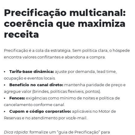
direta
Venda direta também acontece fora do site. Ao integrar 
humanos e digitais, você atende necessidades diferent
perder rastreabilidade.
Telefone/Central de Reservas:
ideal para tarifas corp
grupos, dúvidas complexas e negociação de upgrades.
E-mail:
orçamentos formais com regras de Precificação
de pagamento e validade da proposta.
Redes sociais/WhatsApp:
resposta rápida com atalh
Motor de Reservas e ofertas contextuais.
Chat do site:
handoff para quem está no Motor de Re
precisa de ajuda para concluir.
Leia também:
Veja como uma Central de Reservas