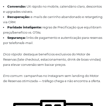
Motor de Reservas c
pilar da venda direta
O Motor de Reservas torna seu site um e-commerce de
hospitalidade. Ele integra disponibilidade, tarifas, oferta
meios de pagamento, sustentando a consistência com o
demais canais diretos (telefone, e-mail e redes sociais).
Conversão:
UX rápido no mobile, calendário claro, d
e upgrades visíveis.
Recuperação:
e-mails de carrinho abandonado e ret
via CRM.
Paridade inteligente:
regras de Precificação que equ
preço/benefício vs. OTAs.
Segurança:
links de pagamento e autenticação para 