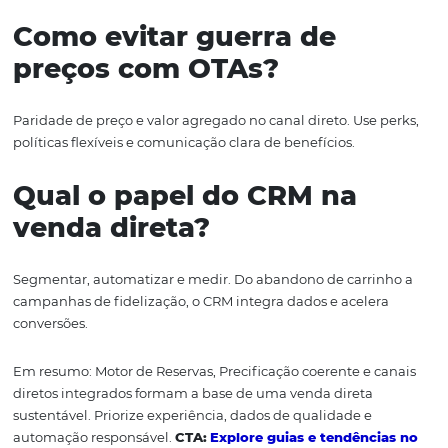
Recuperação
de carrinho e de propostas expiradas v
CTA:
Calcule o potencial de ROI das suas vendas dire
Tendências: automaç
que impulsiona a ven
direta
Automação de marketing conectada ao Motor de Reserv
acelera o funil: campanhas de audiência própria, ofertas
segmento e mensagens com prova social aumentam co
sem guerra de preços.
Gatilhos de intenção:
busca de datas sem compra,
abandono no checkout, retorno de hóspede fiel.