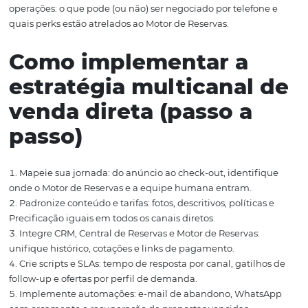
potencializa as vendas diretas
Precificação multican
coerência que maximi
receita
Precificação é a cola da estratégia. Sem política clara, o
encontra valores conflitantes e abandona a compra.
Tarifa-base dinâmica:
ajuste por demanda, lead time
ocupação e eventos locais.
Benefício no canal direto:
mantenha paridade de pr
agregue valor (brindes, políticas flexíveis, pontos).
Fences:
exigências como mínimo de noites e política
cancelamento conforme canal.