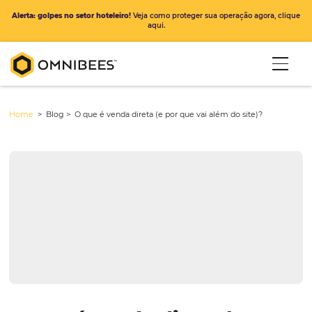
Alerta: golpes no setor hoteleiro!
Veja como proteger sua operação ago
aqui.
Home
> Blog >
O que é venda direta (e por que vai além do site)?