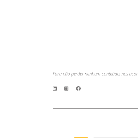
Publicado em: 13 de setembr
Aumente as reservas em seu hot
para a retomada do mercado.