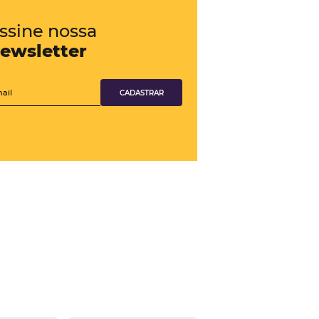
Confira também
rocuradas
Chatbot
Veja como Chatbot pode apoiar em
Revenue Management
Conheça o produto
Canal TMC e Empresas