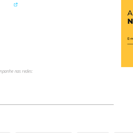
o de 2021
el em Curitiba e Foz do Iguaçu, sabendo as datas mais p