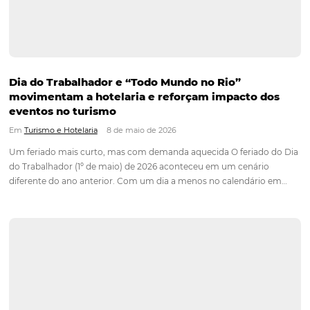
Corpus Christi 2026 revela demanda mais dist
e oportunidades para turismo nacional
Em
Turismo
17 de junho de 2026
Dados do Report Omnibees mostram um viajante que se pla
com mais antecedência e um mercado com demanda mais
distribuída entre os principais destinos turísticos do país. O f
Corpus Christi de 2026 aconteceu entre os dias 4 e 7 de…