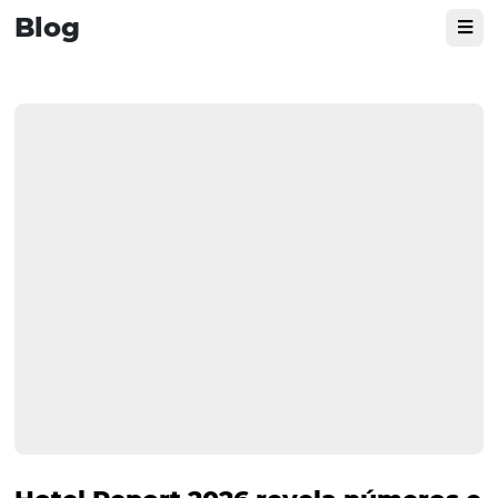
Publicado em: 13 de setembro de 2021
Saiba como uma boa configuração e boas ações pode
transformar um cenário mais atrativo para todos os can