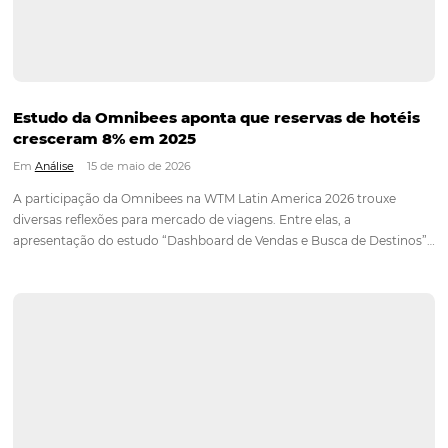
Hotel Report 2026 revela núme
aponta oportunidades para
destinos brasileiros
Em
Análise
23 de julho de 2026
Estudo da Omnibees analisou mais de 30 milhões de reservas
hotéis e 750 canais de venda para apresentar um panorama
da hotelaria brasileira em 26 importantes destinos turísticos 
hotelaria brasileira manteve o ritmo de crescimento ao long
Continue lendo