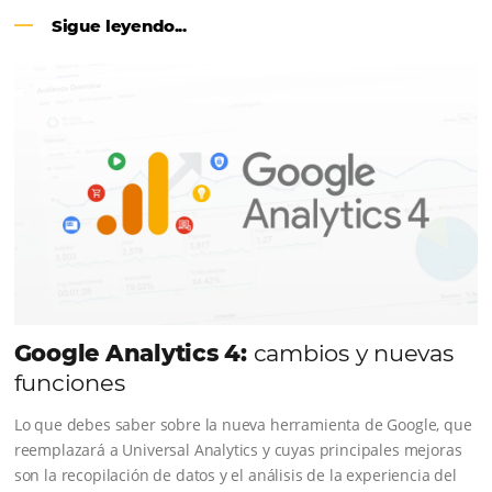
CENTRAL DE RESERVAS:
conviert
cotizaciones fuera de línea en reser
en línea
Una solución que ayuda a los hoteleros a incrementar l
conversión de cotizaciones recibidas por Email, Teléfono
Whatsapp, de una forma sencilla y práctica. Permitiend
gestionar de forma integrada todas las etapas del proc
reserva. ¡Encontrarse!
Sigue leyendo...