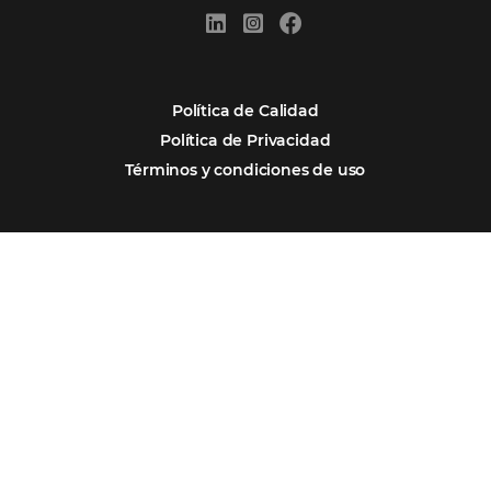
REGISTRO
Alternative:
Por qué Omnibees
Soluciones
Segmentos
Integraciones
Comunidad
Contacto
Português