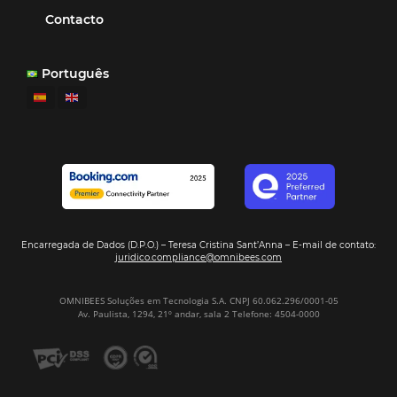
Otro beneficio es la facilidad de uso por p
promoción.
los equipos de Contenido, Rendimiento, CRM y Ventas. Y
tercer beneficio es la posibilidad de realizar campañas 
múltiples canales”.
Hamilton Mattos – Representante de la agencia H
Ipojuca, PE / Brazil
Ver casos de éxito
Firma nuestro
Newsletter