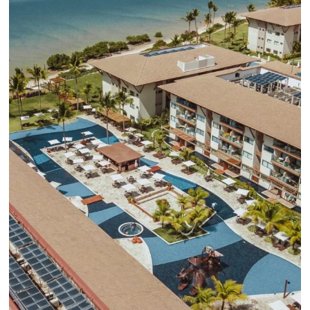
son la recopilación de datos y el análisis de la experienc
usuario.
Sepa mas...
¡Conéctese con cientos 
Tour Operadores!
Crea paquetes y tarifas aumentando 
distribución a +500 Operadores, de
forma centralizada
QUIERO CONECTAR