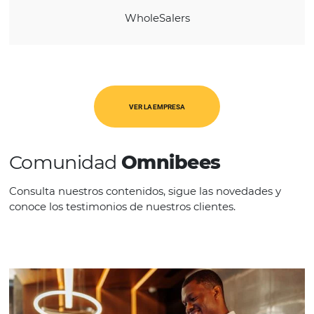
REGIÓN
Europa
CATEGORÍAS
WholeSalers
VER LA EMPRESA