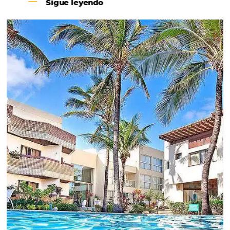
Revenue Management na
Hotelaria:
Para tomar decisões assertivas, que tragam
crescimento para o negócio e fazer um bom
Revenue Management é importante que o
hoteleiro possua dados confiáveis e informações
de tendências sobre o setor.
Sigue leyendo