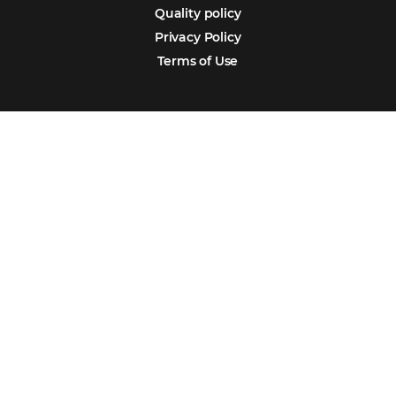
Português
Español
Encarregada de Dados (D.P.O.) – Teresa Cristina Sant’Anna – E-mail de
juridico.compliance@omnibees.com
OMNIBEES Soluções em Tecnologia S.A. CNPJ 60.062.296/0001-0
Av. Paulista, 1294, 21º andar, sala 2 Telefone: 4504-0000