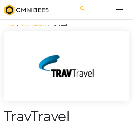
Home
>
Nossos Parceiros
>
TravTravel