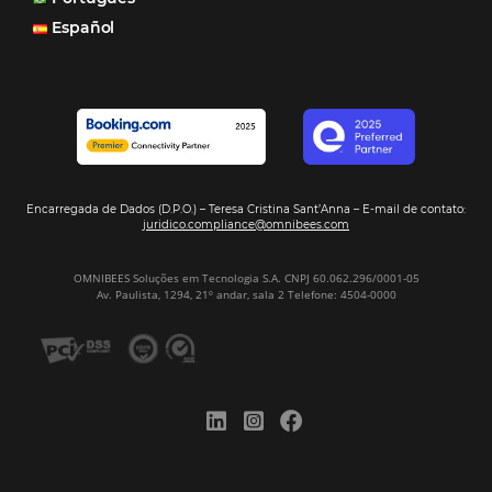
Motor de Reservas é rápido, é simples, é fácil e ele nos
resposta bacana." -
Renata Prosérpio - Sócia e Propri
Veja Casos de Éxito
Sign our
Newsletter