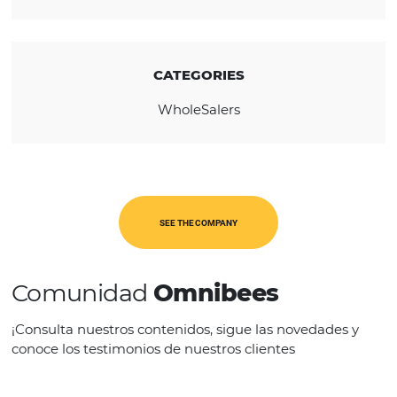
REGION
Europa
CATEGORIES
WholeSalers