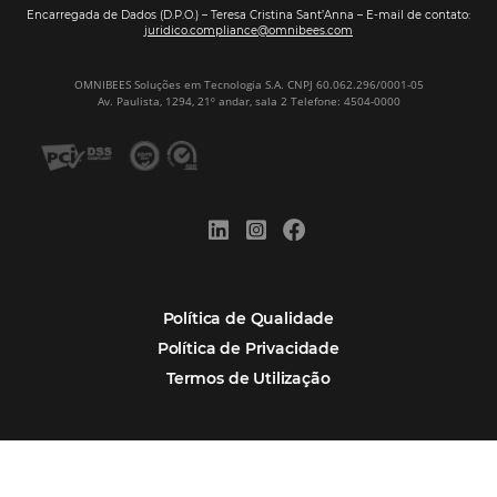
Assine nossa
Newsletter
CADASTRAR
Alternative:
Por que Omnibees
Soluções Omnibees
Segmentos
Integrações
Comunidade
Contato