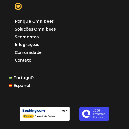
“O uso d
Reduziu cerca de 90% o processo manual.
ferramentas Omnibees com certeza vem contribuindo p
aumento das reservas, produtividade e rentabilidade, a
reduzir tempo e custos. Contar com a parceria da Omni
garantia de ganhos comerciais e operacionais”
Paula Medeiros – Gerente Comercial
Maceió, AL
Veja mais cases