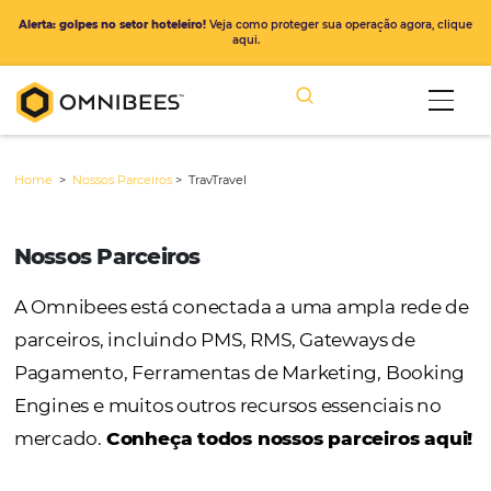
Alerta: golpes no setor hoteleiro!
Veja como proteger sua operação ago
aqui.
Home
>
Nossos Parceiros
>
TravTravel
Nossos Parceiros
A Omnibees está conectada a uma ampla r
parceiros, incluindo PMS, RMS, Gateways de
Pagamento, Ferramentas de Marketing, Bo
Engines e muitos outros recursos essenciais