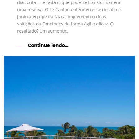
s
l
Como o Le Canton
Aumentou
em 1.000% Suas Vendas
na
Black Friday
Em datas estratégicas como a Black Friday, cada
dia conta — e cada clique pode se transformar e
uma reserva. O Le Canton entendeu esse desafio 