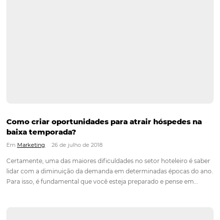
Afinal, como a tecnologia ajuda da fidelização
hóspede?
Em
Análise
2 de agosto de 2018
A fidelização do hóspede é um dos maiores desafios da gest
hotéis. Felizmente, a tecnologia tem sido muito útil para vári
empresas do ramo, independentemente do porte e do foco
estratégico de cada negócio. Em razão disso, vamos listar…