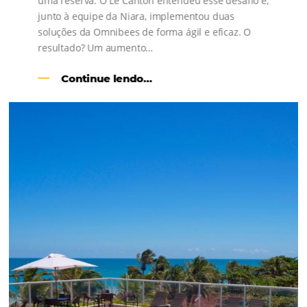
a compra na hotelaria.
Em
Distribuição
6 de junho de 2017
Imagine que você está vendendo seu apartamento e recebe a 
de um interessado em comprá-lo. Esta é uma oportunidade 
concretizar a venda, certo? Por isso, para oferecer a melhor
experiência possível, é preciso, literalmente, arrumar a casa:
organizar…
Comunidade
Omnibees
Consulte nossos conteúdos, siga as novidades e 
os depoimentos de nossos clientes.
s