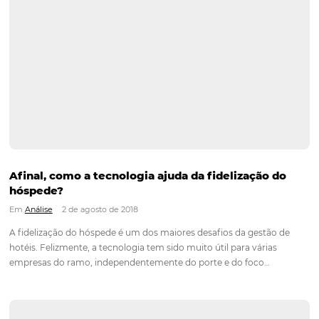
Como atrair hóspedes durante um período de 
Em
Marketing
5 de julho de 2021
No segmento hoteleiro, um período de crise é sempre um 
de muitas dúvidas sobre o que fazer para atrair novos hóspe
um cenário tão cheio de incertezas e inseguranças. Por isso, 
de fortalecer sua marca e mostrar ao…