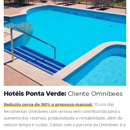
l
Como o Le Canton
Aumentou
em 1.000% Suas Vendas
na
Black Friday
Em datas estratégicas como a Black Friday, cada
dia conta — e cada clique pode se transformar e
uma reserva. O Le Canton entendeu esse desafio 
junto à equipe da Niara, implementou duas
soluções da Omnibees de forma ágil e eficaz. O
resultado? Um aumento…