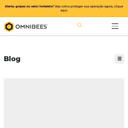
Alerta: golpes no setor hoteleiro!
Veja como proteger sua operação ago
aqui.
Blog