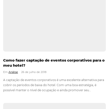
Como criar oportunidades para atrair hóspede
baixa temporada?
Em
Marketing
26 de julho de 2018
Certamente, uma das maiores dificuldades no setor hoteleiro
lidar com a diminuição da demanda em determinadas época
Para isso, é fundamental que você esteja preparado e pense
algumas estratégias. Como lidar com momentos de baixa…