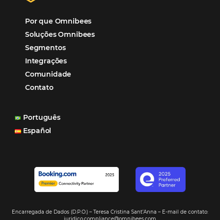
Hotéis Ponta Verde:
Cliente Omni
“O uso d
Reduziu cerca de 90% o processo manual.
ferramentas Omnibees com certeza vem contribuindo p