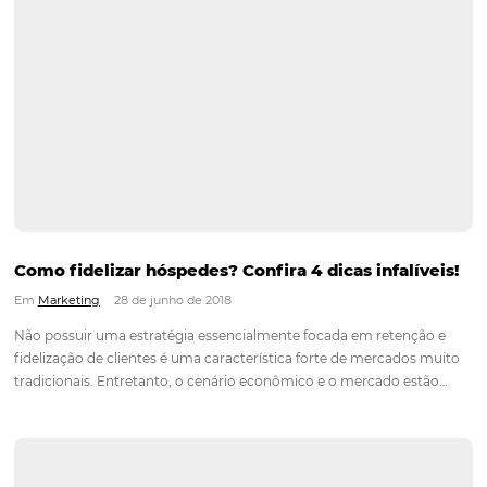
Como fazer captação de eventos corporativos 
meu hotel?
Em
Análise
26 de julho de 2018
A captação de eventos corporativos é uma excelente alternat
cobrir os períodos de baixa do hotel. Com uma boa estratégia
possível manter o nível de ocupação e ainda promover seu
estabelecimento junto aos participantes, criar um relaciona
com…