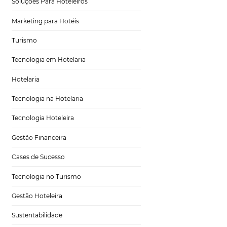
Tecnologia para Turismo
Soluções Para Hoteleiros
Marketing para Hotéis
Turismo
pe do
Tecnologia em Hotelaria
Hotelaria
Tecnologia na Hotelaria
Tecnologia Hoteleira
e problemas de
Gestão Financeira
ssárias, é preciso
 qualificado os
Cases de Sucesso