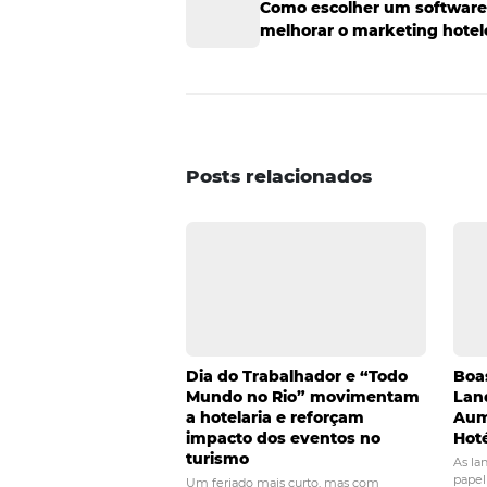
Um grande erro nos treinamento
melhor forma de fazer isso é de
periodicamente, buscando melho
gargalos e focar nas prioridades
Além disso, procure fazer um cá
com os ganhos que você obteve 
e, como resultado, identificou
total com esses colaboradores é
— já que eles rendem 20% mais. 
considerando a melhoria de pro
hotelaria e o consequente aumen
Não vamos nos limitar a essas i
comentário neste post e partici
dicas
gestão
hotel
hotela