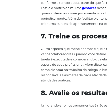
5. Oriente os 
tecnologias i
Sempre que uma nova
tecnolo
exemplo —, é importante que os
profissionais disponíveis no me
um livro ou manual com as info
consultadas e esclarecidas ante
6. Mantenha 
Como já adiantamos no decorrer
absorver todo o conteúdo de uma
conforme o tempo passa, parte 
Esse é o motivo de muitos
gesto