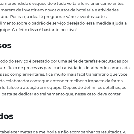
funcionários sobre as novas
mplantadas
gia
for implantada no hotel — um software de
gestão de r
 funcionários sejam orientados sobre como operá-la. Já e
rcado para esse fim. Depois do treinamento, é importante d
rmações do novo programa. Isso fará com que as dúvidas 
s de se realizar um procedimento.
um programa de treinamen
 do texto, o efeito de um único treinamento é relativo. 
 capacitação — principalmente se ela for muito detalhada
do que foi compreendido é esquecido e tudo volta a funcio
res
desanimarem de investir em novos cursos de hotelaria 