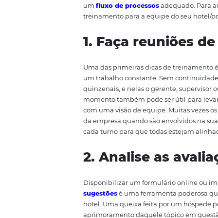
profissionais do hotel poderão
equipe treinada comete menos e
produtividade em decorrência d
um padrão nos procedimentos. I
Normalmente, os maiores prob
isolado. Como o serviço é prest
um
fluxo de processos
adequado
treinamento para a equipe do s
1. Faça reuniõ
Uma das primeiras dicas de trei
um trabalho constante. Sem con
quinzenais, e nelas o gerente, s
momento também pode ser útil p
com uma visão de equipe. Muitas