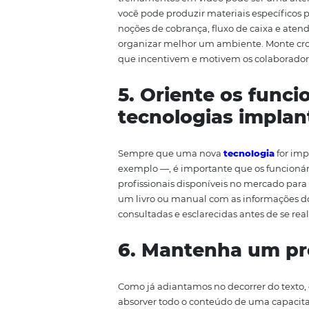
debatem artigos, pesquisas e ten
biblioteca online —
Google Dri
compartilhem conteúdo sobre ge
hotelaria etc. Isso ajuda a mon
disposição do desenvolvimento p
desempenho, que consiste em av
possam ajudá-los a melhorar os 
4. Prepare tr
Nem sempre é possível reunir to
treinamentos em vídeo pode ser 
você pode produzir materiais es
noções de cobrança, fluxo de ca
organizar melhor um ambiente. 
que incentivem e motivem os co