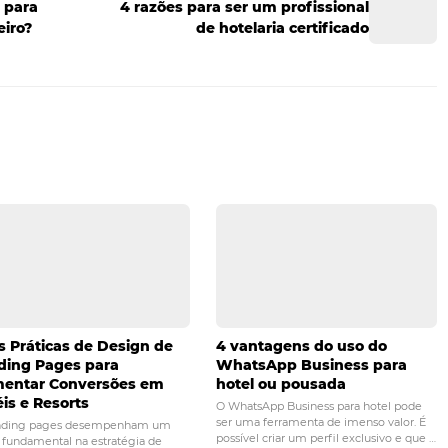
s é não estabelecer metas de melhoria e não acompanhar 
finindo
indicadores de qualidade
e fazendo o acompanha
rá-los sempre. Esse é outro recurso que você tem para en
. Com o foco certo, seus resultados tendem a ser drasticam
lculo de ROI, que consiste em comparar o investimento fe
com isso. Por exemplo: digamos que você investiu R$ 10 
 20% de aumento de produtividade na equipe. Considerando
 de, digamos, R$ 20 mil, você pode considerar um ganho m
Nesse caso, em 3 meses você terá recuperado o que invest
dutividade, pois o impacto do aprimoramento dos serviços
to da satisfação dos hóspedes é muito maior, embora mais
nformações, pois esse é um ótimo tema para trocarmos ide
pe da conversa!
ria