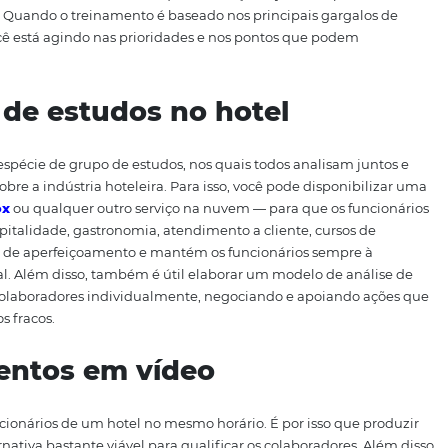
os na sua elaboração. É importante realizar as reuniões 
am alinhadas às metas e às decisões.
avaliações negativas dos h
nline ou impresso para que os hóspedes deixem
reclamaçõe
erosa que servirá para aprimorar o treinamento de func
hóspede pode e deve ser utilizada para se pensar em novas
m questão. Esse trabalho faz com que os serviços sejam 
 da equipe. Quando o treinamento é baseado nos principai
pedes, você está agindo nas prioridades e nos pontos qu
upos de estudos no hotel
ores uma espécie de grupo de estudos, nos quais todos ana