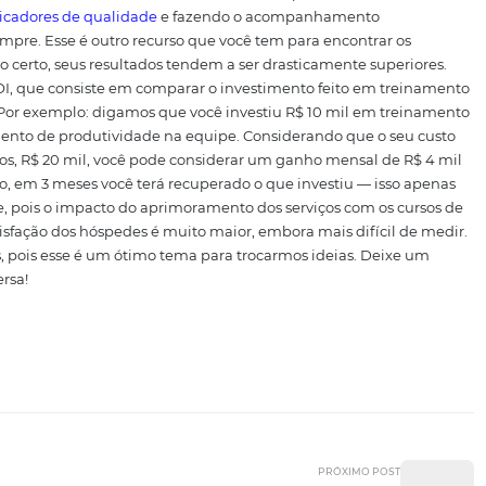
e o contrário. Por isso, o ideal é programar vários eventos
ar o entendimento sobre o padrão de serviço desejado, es
nto na equipe. O efeito disso é bastante positivo!
rocessos
é que o todo do serviço é prestado por uma série de taref
ocê define um fluxo de processos para cada atividade, de
do que elas são complementares, fica muito mais fácil tran
lém disso, cada colaborador consegue entender melhor o i
ega, e isso fortalece a atuação em equipe. Depois de defini
 atividade, basta se dedicar ao treinamento que, nesse cas
sultados