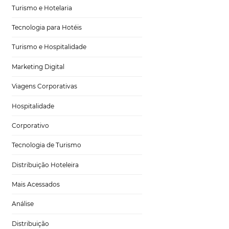
o é só isso: uma
Tecnologia no Turismo
mento da
tabelecimento de
Gestão Hoteleira
o um todo.
ão de um problema
Sustentabilidade
ssível desenvolver
dicas de
Turismo e Hotelaria
Tecnologia para Hotéis
Turismo e Hospitalidade
Marketing Digital
ação precisa ser
 semanais ou
Viagens Corporativas
Além disso, o
ento ao hóspede,
Hospitalidade
 melhor a política
Corporativo