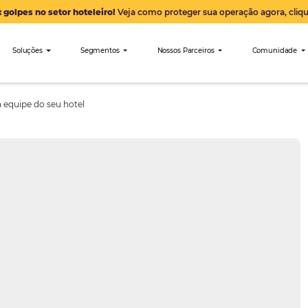
Alerta: golpes no setor hoteleiro!
Veja como proteger sua 
nibees
Soluções
Segmentos
Nossos Parceiro
mento para a equipe do seu hotel