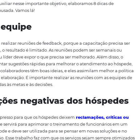
 proporcionar um
ótimo atendimento
aos hóspedes. Mas nã
rros e, desse modo, diminui prejuízos. Além disso, há au
a melhoria da habilidade na execução de tarefas e no es
sso é fundamental porque o hóspede avalia o serviço com
lemas ocorrem em razão de um
acúmulo de fatores
, e n
ado por vários colaboradores, sem a padronização fica impo
. Para auxiliar nesse importante objetivo, elaboramos 8 
eu hotel/pousada. Vamos lá!
es de equipe
namento é realizar reuniões de feedback, porque a capacit
tinuidade, o resultado é limitado. As reuniões podem ser
upervisor ou líder deve expor o que precisa ser melhorado. 
ara levantar sugestões rápidas para melhorar o atendim
 vezes os colaboradores têm boas ideias, e eles assimilam