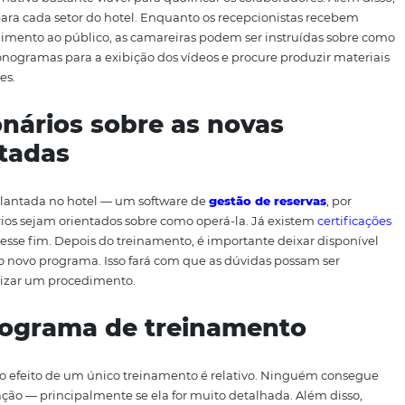
dências sobre a indústria hoteleira. Para isso, você pode 
ve
,
Dropbox
ou qualquer outro serviço na nuvem — para qu
stão, hospitalidade, gastronomia, atendimento a cliente,
tar um fluxo de aperfeiçoamento e mantém os funcionários
rofissional. Além disso, também é útil elaborar um model
aliar os colaboradores individualmente, negociando e a
seus pontos fracos.
einamentos em vídeo
dos os funcionários de um hotel no mesmo horário. É por i
uma alternativa bastante viável para qualificar os colabor
pecíficos para cada setor do hotel. Enquanto os recepcion
ixa e atendimento ao público, as camareiras podem ser in
Monte cronogramas para a exibição dos vídeos e procure 
laboradores.