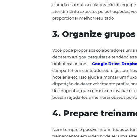
da empresa quando são envolvid
cada turno para que todas estej
2. Analise as 
Disponibilizar um formulário o
sugestões
é uma ferramenta pod
hotel. Uma queixa feita por um 
aprimoramento daquele tópico e
e ainda estimula a colaboração
atendimento expostos pelos hós
proporcionar melhor resultado.
3. Organize gr
Você pode propor aos colaborad