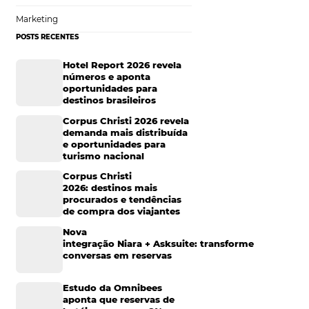
com as equipes de
Tecnologia de Turismo
óspedes
Distribuição Hoteleira
Mais Acessados
s, críticas ou
ionários em um
Análise
 soluções e no
Distribuição
sempre otimizados
s gargalos de
Marketing
e podem
POSTS RECENTES
Hotel Report 2026 rev
números e aponta
oportunidades para
destinos brasileiros
lisam juntos e
Corpus Christi 2026 re