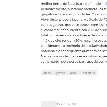
quando deveria ocorrer justament
periodicamente. Além de facilit
criar uma cultura de aprimorame
7. Treine os p
Outro aspecto que mencionamos 
vários colaboradores. Quando v
tarefa é executada e consideran
espera de cada profissional. A
como ele atua no trabalho do col
responsáveis e as metas de cada
atividades práticas.
8. Avalie os re