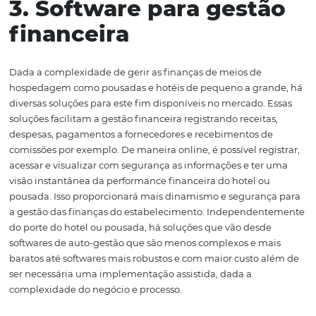
que se economize espaço com arquivos físicos, possibili
criação de um banco de dados digital com as informaçõ
cadastrais de todos os seus colaboradores. O sistema t
possibilita a integração de funções como gestão do pont
folha de pagamento, além de gestão de férias e geração
relatórios individuais dos funcionários do hotel. A gestão
eficiente e online de recursos humanos do hotel é essen
garantir tranquilidade nesta tarefa que não é nada fácil 
administrada. Por isso, não deixe de dar a devida impor
para esta gestão e obtenha benefícios ao adotar uma so
tecnológica para este fim.
3. Software para gest
financeira
Dada a complexidade de gerir as finanças de meios de