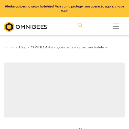
Alerta: golpes no setor hoteleiro!
Veja como proteger sua operação ago
aqui.
Home
> Blog >
CONHEÇA 4 soluções tecnológicas para hotelaria