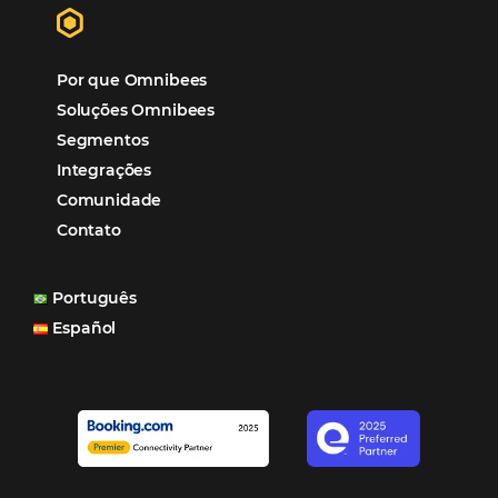
Mais Acessados
Análise
Distribuição
Marketing
POSTS RECENTES
Hotel Report 2026 revela números e apont
oportunidades para destinos brasileiros
Corpus Christi 2026 revela demanda mais
distribuída e oportunidades para turismo n