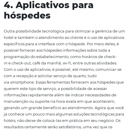
hospedagem como pousadas e hotéis de pequeno a gra
diversas soluções para este fim disponíveis no mercado.
soluções facilitam a gestão financeira registrando receit
despesas, pagamentos a fornecedores e recebimentos d
comissões por exemplo. De maneira online, é possível reg
acessar e visualizar com segurança as informações e te
visão instantânea da performance financeira do hotel o
pousada. Isso proporcionará mais dinamismo e seguran
a gestão das finanças do estabelecimento. Independe
do porte do hotel ou pousada, há soluções que vão desd
softwares de auto-gestão que são menos complexos e m
baratos até softwares mais robustos e com maior custo 
ser necessária uma implementação assistida, dada a
complexidade do negócio e processo.
4. Aplicativos para