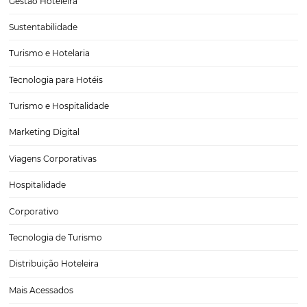
Quando Aumentar
No setor de hotelaria, compreender e acompanhar os principais ind
de desempenho é essencial para tomar decisões estratégicas que
impulsionam os resultados do negócio. Entre esses indicadores, o ti
médio tem papel fundamental, pois revela o valor médio gasto por
CATEGORIAS
Tecnologia
Eventos de Turismo
Tecnologia para Hotelaria
Marketing Hoteleiro
Tecnologia para Turismo
Soluções Para Hoteleiros