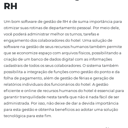
disponibilidade, políticas, confirmações, cancelamentos
projeção de check-ins, por exemplo. Atualmente, gerir o
universo de ferramentas tecnológicas de um hotel jun
com todas as outras tarefas da rotina de um meio de
hospedagem é desafiador. Por isso,
para vender mais
, 
plataforma para o gerenciamento de reservas é fundame
2. Software de gestão
RH
Um bom software de gestão de RH é de suma importânc
otimizar suas rotinas de departamento pessoal. Por meio
você poderá administrar melhor os turnos, tarefas e
engajamento dos colaboradores do hotel. Uma solução 
software na gestão de seus recursos humanos também 