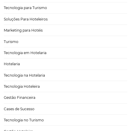
Como criar experiências instagramáveis para os
hóspedes
Criar experiências instagramáveis para hóspedes é crucial para aume
satisfação e visibilidade do seu negócio. Isso envolve desenvolver 
atrativos, oferecer serviços personalizados e usar redes sociais para
engajamento, promovendo o compartilhamento de momentos me
pelos hóspedes. Nos dias…
Ticket Médio na Hotelaria: O que é, Como Calcular