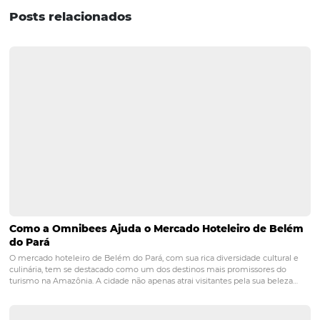
resultados certamente serão satisfatórios, uma vez que o
softwares favorecem a modernização da gestão do hotel,
financeira, operacional ou até mesmo de relacionament
fidelização de hóspedes. Quer conhecer mais
ferramentas tecnológicas para a gestão de vendas, mark
distribuição de hotéis? Não deixe de entrar em
contato
conosco
, estamos prontos para ajudar!
POST ANTERIOR
Business Intelligence na Distribuição Ho
4 insights para Vender MAIS e Vender
em 2017
PRÓXIMO POST
Conheça as principais exigências legais