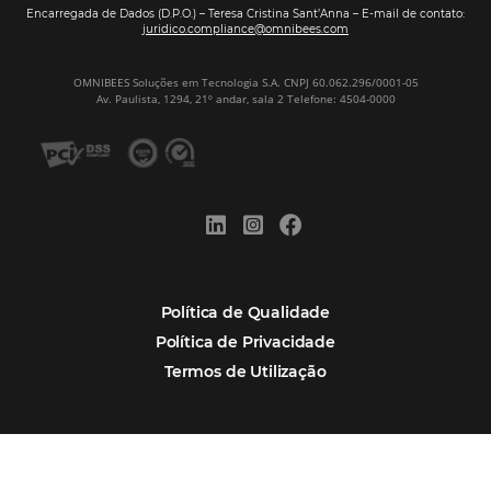
Corpus Christi 2026: destinos mais procur
tendências de compra dos viajantes
Nova integração Niara + Asksuite: transfo
conversas em reservas
Estudo da Omnibees aponta que reservas 
hotéis cresceram 8% em 2025