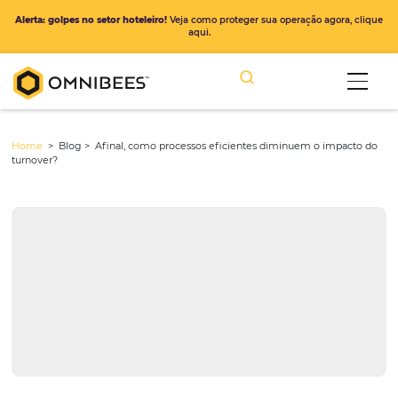
Alerta: golpes no setor hoteleiro!
Veja como proteger sua operação ago
aqui.
Home
> Blog >
Afinal, como processos eficientes diminuem o im
turnover?