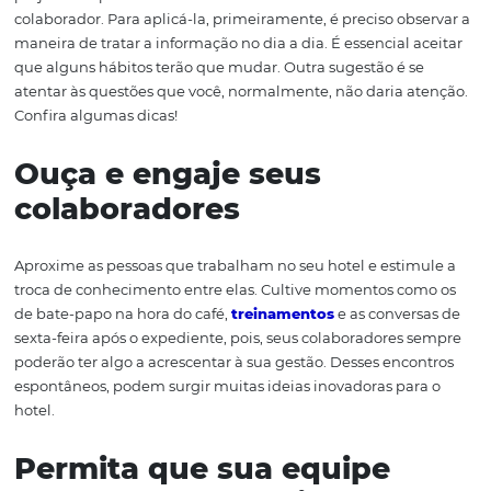
Gestão do conhecime
Segundo o
Sebrae
, o conhecimento é o maior capital da
empresa, através do qual pode-se obter diferencial comp
desenvolvendo produtos, serviços e novas ideias. A gest
conhecimento é fundamental para o seu hotel deter
informações relevantes e tornar seus processos eficientes
meio dela, é possível compartilhar, colaborar, armazenar
proteger todos os dados importantes para os processos 
negócio. Não será necessário se preocupar, por exemplo
prejuízo de perder conhecimento com a demissão de u
colaborador. Para aplicá-la, primeiramente, é preciso ob
maneira de tratar a informação no dia a dia. É essencial 
que alguns hábitos terão que mudar. Outra sugestão é s
atentar às questões que você, normalmente, não daria a
Confira algumas dicas!