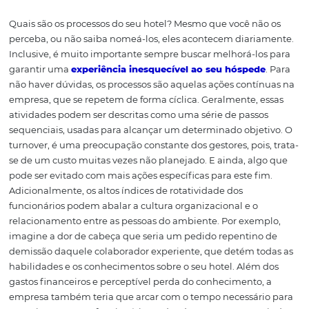
definidos? A resposta certa é: nos dois! Um empreendi
que possui processos eficientes, dificilmente sofrerá co
impactos do turnover. Como isso é possível? Confira a se
Processos eficientes 
impacto do turnover
Quais são os processos do seu hotel? Mesmo que você nã
perceba, ou não saiba nomeá-los, eles acontecem diari
Inclusive, é muito importante sempre buscar melhorá-lo
garantir uma
experiência inesquecível ao seu hósped
não haver dúvidas, os processos são aquelas ações contí
empresa, que se repetem de forma cíclica. Geralmente, 
atividades podem ser descritas como uma série de pass
sequenciais, usadas para alcançar um determinado obje
turnover, é uma preocupação constante dos gestores, pois
se de um custo muitas vezes não planejado. E ainda, al