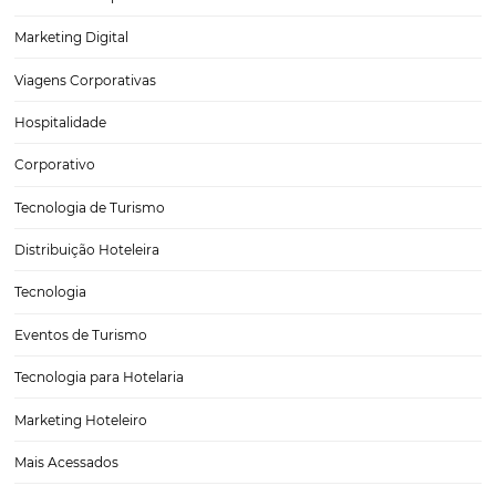
hotel? Confira!
Na hora de investir em tecnologia para hotel, é preciso escolher as
opções. Um sistema de gerenciamento de reservas, por exemplo, p
decisivo em vários aspectos do negócio e é essencial para a opera
empresa da…
CATEGORIAS
Tecnologia para Turismo
Soluções Para Hoteleiros
Marketing para Hotéis
Turismo
Tecnologia em Hotelaria
Hotelaria