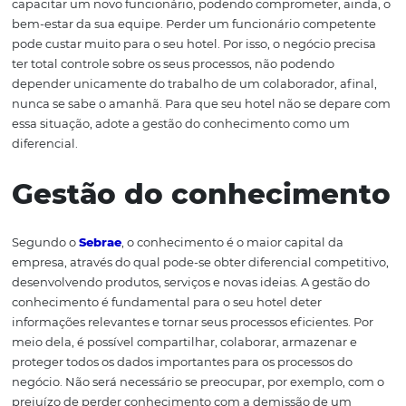
pode ser evitado com mais ações específicas para este f
Adicionalmente, os altos índices de rotatividade dos
funcionários podem abalar a cultura organizacional e o
relacionamento entre as pessoas do ambiente. Por exem
imagine a dor de cabeça que seria um pedido repentin
demissão daquele colaborador experiente, que detém t
habilidades e os conhecimentos sobre o seu hotel. Além
gastos financeiros e perceptível perda do conhecimento,
empresa também teria que arcar com o tempo necessár
capacitar um novo funcionário, podendo comprometer, 
bem-estar da sua equipe. Perder um funcionário compe
pode custar muito para o seu hotel. Por isso, o negócio p
ter total controle sobre os seus processos, não podendo
depender unicamente do trabalho de um colaborador, a
nunca se sabe o amanhã. Para que seu hotel não se de
essa situação, adote a gestão do conhecimento como u
diferencial.