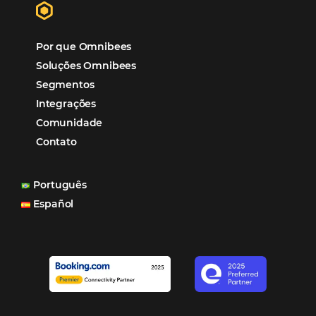
Mais Acessados
Análise
Distribuição
Marketing
POSTS RECENTES
Hotel Report 2026 revela números e apont
oportunidades para destinos brasileiros
Corpus Christi 2026 revela demanda mais
distribuída e oportunidades para turismo n