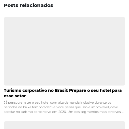
tomada de decisão. É evidente que administrar o conh
do seu hotel é fundamental para otimizar processos e di
impacto do turnover. Você pode, aliás, empregar
soluçõ
tecnológicas
para tornar as tarefas mais eficientes, eng
equipe e combater a rotatividade! Gostou do conteúdo?
receber outros conteúdos interessantes? Então, assine n
newsletter!
POST ANTERIOR
Sistema CRS: melhorias na distribuição 
reservas em seu hotel
PRÓXIMO POST
5 dicas para fazer um controle de inventário