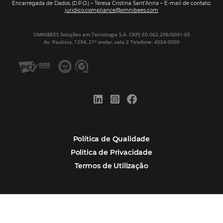
Corpus Christi 2026: destinos mais procur
tendências de compra dos viajantes
Nova integração Niara + Asksuite: transfo
conversas em reservas
Estudo da Omnibees aponta que reservas 
hotéis cresceram 8% em 2025