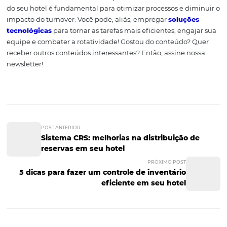
Motive o seu pessoal a ter contato com os processos e
informações do seu hotel, como, por exemplo, apresent
projetos finalizados, diagnósticos de análise de resultad
relatórios de pesquisa de satisfação dos hóspedes. O ide
a empresa capte e registre o conhecimento, mas, també
compartilhe com seus colaboradores.
Utilize a metodologia B
A metodologia BPMN (Business Process Modeling Notati
um procedimento bastante utilizado para reproduzir o 
passo de processos de negócio por intermédio de diagr
seja, o objetivo dessa notação é expressar de modo simp
o processo inteiro de um negócio. Dessa forma, fica fácil
visualizar e analisar cada etapa do processo, facilitando 