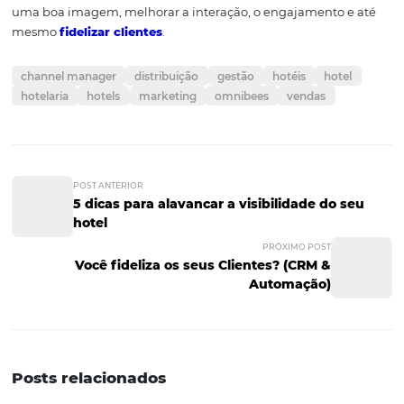
Tirar fotos profissionais de toda a propriedade é muito
importante para conquistar os clientes com base no visu
hotel. Com o aumento do uso da internet para pesquisa
destinos, as fotos ganharam importância para o encan
dos hospedes.
As imagens devem mostrar bem as diferenças entre os t
quarto e todos os pontos fortes das demais áreas do hote
piscina, academia, salão de eventos, bar, entre outros.
5. Tenha um atendimento
especial
Fazer com que os hóspedes se sintam à vontade é uma 