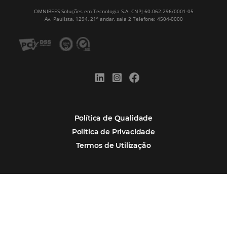
POSTS RECENTES
Hotel Report 2026 revela números e apont
oportunidades para destinos brasileiros
Corpus Christi 2026 revela demanda mais
distribuída e oportunidades para turismo n
Corpus Christi 2026: destinos mais procur
tendências de compra dos viajantes
Nova integração Niara + Asksuite: transfo
conversas em reservas