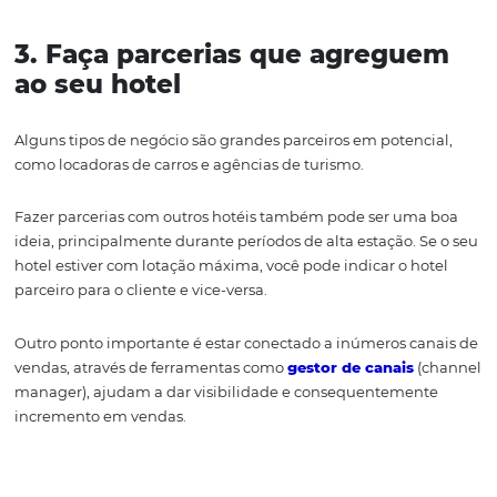
página de hotel em redes como
Facebook
e
Instagram
permitirá que seu hotel seja marcado em fotos e postag
Outro bom recurso é a produção de vídeo institucional.
ser o tipo de conteúdo de fácil consumo na internet, eles
entregam facilmente uma mensagem.
Quando bem produzidos, podem encantar os hóspedes,
apresentar seus serviços e valores além de seguir uma e
de branding elaborada no
valor e lembrança da marca
veiculação dos vídeos nas redes sociais e no
site do hot
sem dúvida, ótimas estratégias dentro do
marketing p
hotéis
.