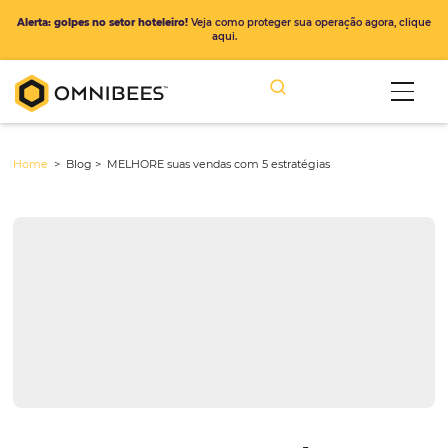
Alerta: golpes no setor hoteleiro!
Veja como proteger sua operação ago
aqui.
Home
> Blog >
MELHORE suas vendas com 5 estratégias