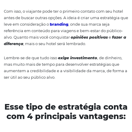
1. Aposte no Marketing de
Conteúdo
Em
marketing hoteleiro
, aqueles que podem ajudar os
viajantes a tomar as melhores decisões de gastos tende
obter
os melhores rendimentos
em qualquer época do
O primeiro passo é
criar um blog do hotel
com algumas
sobre a cidade em que está localizado, os melhores dias
visitar determinados pontos turísticos, os melhores rest
da região, a divulgação de eventos importantes, entre o
assuntos do gênero.
Com isso, o viajante pode ter o primeiro contato com seu
antes de buscar outras opções. A ideia é criar uma estra
leve em consideração o
branding
, onde sua marca seja
referência em conteúdo para viagens e bem-estar do pú