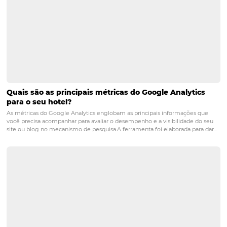
hotelaria
hotels
marketing
omnibees
vendas
POST ANTERIOR
5 dicas para alavancar a visibilidade do
hotel
PRÓXIMO POST
Você fideliza os seus Clientes? (CRM &
Automação)
Posts relacionados