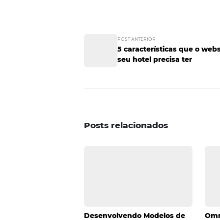
ser uma saída interessante, al
7. Trabalhe co
Nem só de elogios vive o hotel.
feedbacks sejam dados. Quem est
informações privilegiadas sobr
gestão, o colaborador precisa pe
na hotelaria é uma construção 
todas falham. Dessa forma, par
com os hóspedes quanto com os 
como melhorar o atendimento. Go
como esta!