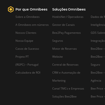
Desenvolvendo Modelos de
Previsão de Demanda
Eficientes
Prever a demanda de forma eficiente 
uma competência essencial para o
sucesso no setor hoteleiro. A capacida
de antecipar o comportamento dos
consumidores permite que os hotéis
maximizem sua ocupação, otimizem
suas receitas e melhorem a experiênci
do cliente.…
Assine nossa
Newsletter