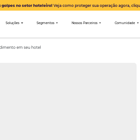
Alerta: golpes no setor hoteleiro!
Veja como proteger sua 
nibees
Soluções
Segmentos
Nossos Parceiro
horar o atendimento em seu hotel