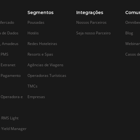
Omnibees conecta a Rota
Confira com
das Emoções ao Mundo
na alta temp
preparar par
A Rota das Emoções é um dos destinos
mais fascinantes do Brasil, oferecendo
é
Em qualquer área 
uma combinação única de belezas
independentemen
naturais e culturais que atraem turistas
de
difícil contar com
de todo o mundo. Desde o pôr do sol
situações mudam,
deslumbrante em Jericoacoara até as
períodos de dúvid
lagoas cristalinas…
cancelados, empr
a
outras deixam de e
normal do mund
Alternative: