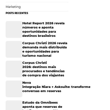
 adequado ao que
 que o hóspede
Hotelaria
e caixa de
Tecnologia na Hotelaria
Mais Acessados
Análise
Distribuição
dos e elogiados do
Marketing
s. Além disso,
zer o trabalho
POSTS RECENTES
Hotel Report 2026 rev
números e aponta
e
oportunidades para
destinos brasileiros
Corpus Christi 2026 re