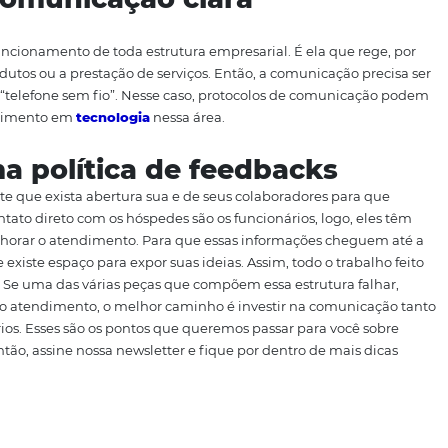
do sobre o atendimento, então, é difícil ter uma visão r
ssante de contornar essa situação é permitindo que algun
ias. Assim, eles estarão no mesmo local que os clientes e 
ados.
bom trabalho de sua equipe
evido reconhecimento. Logo, é essencial que os colabora
s com a equipe, faça elogios a quem merece, ressaltando o
es em relação aos funcionários. Se existe algo positivo sob
ma comunicação clara
 do bom funcionamento de toda estrutura empresarial. É el
a de produtos ou a prestação de serviços. Então, a comun
r o efeito “telefone sem fio”. Nesse caso, protocolos de