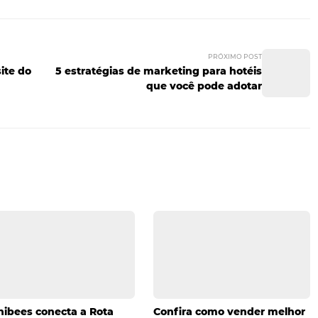
ém do investimento em
tecnologia
nessa área.
m uma política de feedbac
 É importante que exista abertura sua e de seus colaborado
á em contato direto com os hóspedes são os funcionários,
e como melhorar o atendimento. Para que essas informaçõ
rceber que existe espaço para expor suas ideias. Assim, tod
em equipe. Se uma das várias peças que compõem essa estr
a melhorar o atendimento, o melhor caminho é investir na
funcionários. Esses são os pontos que queremos passar pa
stou? Então, assine nossa newsletter e fique por dentro 