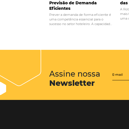
POST ANTERIOR
5 características q
seu hotel precisa t
Posts relacionados