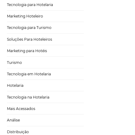
ativo do
Distribuição Hoteleira
a que você possa
Tecnologia
Eventos de Turismo
Tecnologia para Hotelaria
Marketing Hoteleiro
 do hotel. Caso
ossível contratar
Tecnologia para Turismo
res.
Soluções Para Hoteleiros
Marketing para Hotéis
Turismo
s. Quais os pontos
ber como o
Tecnologia em Hotelaria