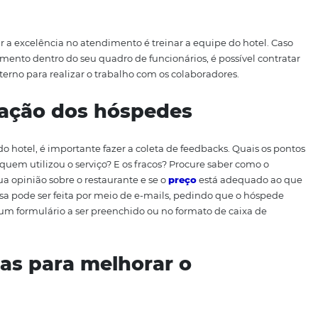
licá-la. Nesse caso, o atendimento torna-se um ponto neg
a de clientes. Pensando nisso, nós separamos 7 dicas par
otel. Confira!
namento da sua equipe
te
ra alcançar a excelência no atendimento é treinar a equipe
elo treinamento dentro do seu quadro de funcionários, é p
viço RH externo para realizar o trabalho com os colaborado
satisfação dos hóspedes
ndimento do hotel, é importante fazer a coleta de feedback
cordo com quem utilizou o serviço? E os fracos? Procure sa