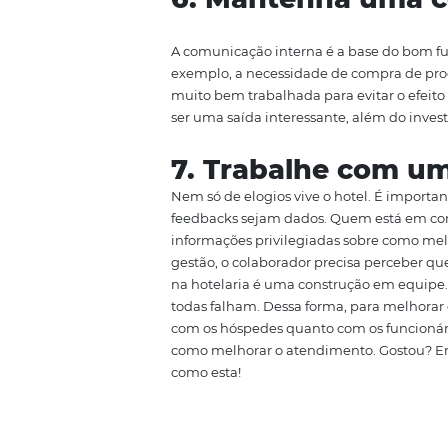
Nem sempre os hóspedes dizem tu
sua percepção. Uma forma intere
sejam hóspedes por um ou dois d
pontos que precisam ser melhor
5. Valorize o 
Nenhuma equipe produz sem o d
valorizados. Durante as reuniõe
comentários positivos dos hósped
6. Mantenha u
A comunicação interna é a base
exemplo, a necessidade de compr
muito bem trabalhada para evita