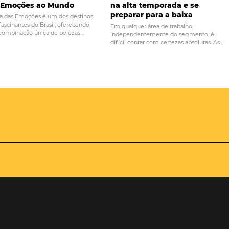
PRÓ
ue o website do
5 estratégias de marketing par
er
que você pode