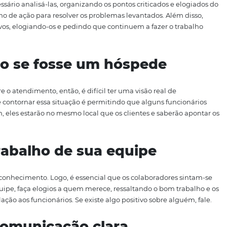
cebido, sua opinião sobre o restaurante e se o
preço
está
 Essa pesquisa pode ser feita por meio de e-mails, pedindo
-out, como um formulário a ser preenchido ou no formato d
respostas para melhorar o
es, é necessário analisá-las, organizando os pontos critica
ace um plano de ação para resolver os problemas levantado
ntos positivos, elogiando-os e pedindo que continuem a fa
el como se fosse um hósped