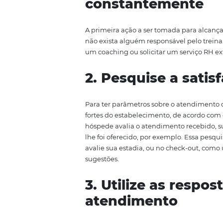
alguns hotéis não conseguem ap
estabelecimento, levando à perd
melhorar o atendimento no seu h
1. Faça o trei
constantemen
A primeira ação a ser tomada pa
não exista alguém responsável p
um coaching ou solicitar um ser
2. Pesquise a 
Para ter parâmetros sobre o ate
fortes do estabelecimento, de a