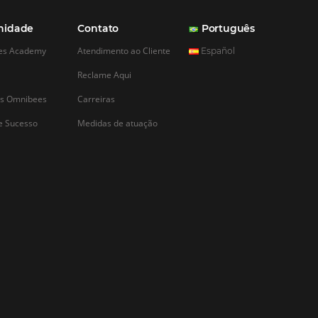
o vender melhor
orada e se
a a baixa
de trabalho,
te do segmento, é
 certezas absolutas. As
 a economia passa por
a, planos são
esas surgem enquanto
xistir. É o fluxo
o…
CADASTRAR