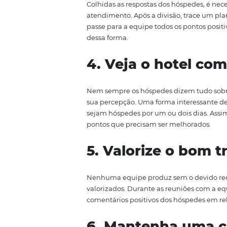
hóspede avalia o atendimento re
lhe foi oferecido, por exemplo.
avalie sua estadia, ou no check
sugestões.
3. Utilize as 
atendimento
Colhidas as respostas dos hósped
atendimento. Após a divisão, tr
passe para a equipe todos os po
dessa forma.
4. Veja o hot