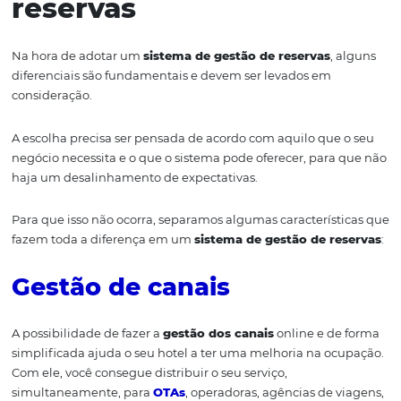
qual seu negócio está inserido.
Se o hotel é pequeno, de luxo, com um valor agregado 
alto, a exigência é completamente diferente da de um 
hotel corporativo, que precisa vender mais, trabalhar co
canais e com muita informação.
O hotel menor exige uma seleção maior e uma prioriza
dessas informações. O que não quer dizer que ele tam
precise passar por uma otimização do processo. A ferra
consegue auxiliar o gerente dentro da estratégia e do ob
que foi traçado, independentemente do porte do
estabelecimento.
Escolhendo o melhor
sistema de de gestão