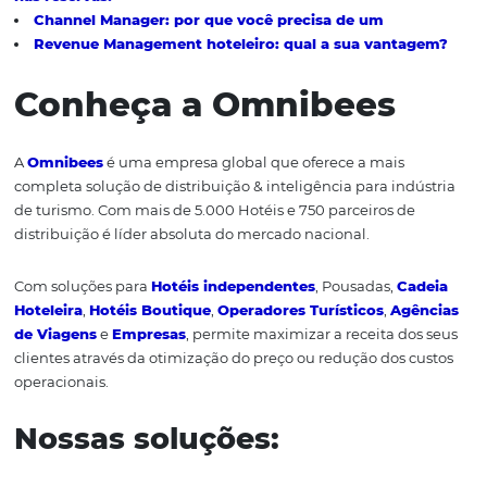
próprio do Hotel.
Em conjunto com um
gestor de canais
eficiente que p
aumentar a exposição do hotel, o motor de reservas otim
contato entre marca e cliente, aumenta as conversões d
direta e ainda cria possibilidades de fidelização dos hós
Ou seja, é possível afirmar que o aumento dos canais de
exposição faz com que a rentabilidade direta aumente.
estudo da Universidade de Cornell, nos Estados Unidos,
que os hotéis listados em OTAs, por exemplo, acabam 
naturalmente benefícios de conversão direta, através do
chamado “efeito outdoor”.
A pesquisa concluiu que o hóspede procura informações
hotel em provedores externos, mas prefere fazer a parte f
reserva do quarto, por meio do motor do próprio