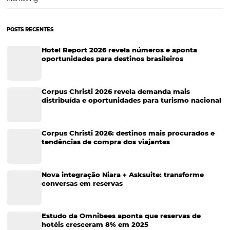
Pós-vendas em hotéis: conheça sete dicas para fi
e vender mais
Uma das técnicas mais eficientes para a fidelização de clientes é o 
Em hotéis, funciona da mesma forma: criando laços entre a marca e
consumidor e, sobretudo, aumentando as vendas do hoteleiro. Para
como preparar seu hotel…
CATEGORIAS
Tecnologia para Hotéis
Turismo e Hospitalidade
Marketing Digital
Viagens Corporativas