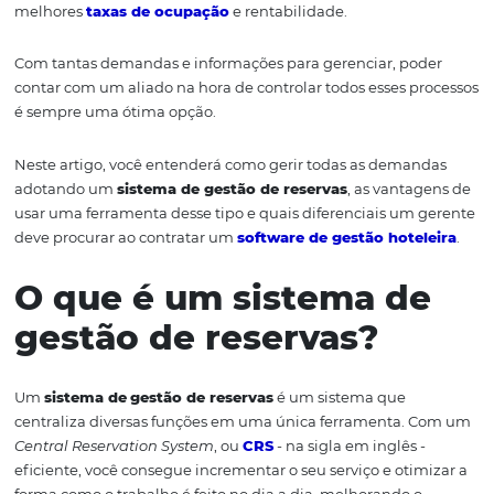
Neste contexto, o papel do gerente no
setor hoteleiro
é
encontrar a melhor alternativa e buscar a solução imedi
mais eficaz — para cada um desses problemas.
Dentre todas essas atividades, ele ainda deve estruturar
os setores de distribuição, vendas e marketing, além de 
melhores
taxas de ocupação
e rentabilidade.
Com tantas demandas e informações para gerenciar, po
contar com um aliado na hora de controlar todos esses p
é sempre uma ótima opção.
Neste artigo, você entenderá como gerir todas as dema
adotando um
sistema de gestão de reservas
, as vanta
usar uma ferramenta desse tipo e quais diferenciais um
deve procurar ao contratar um
software de gestão hote