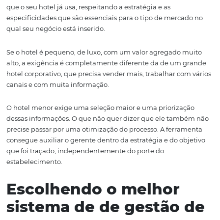
administração de um estabelecimento.
Sem um CRS, isso é feito por meio de inúmeras
extranet
demanda um tempo e atenção que, muitas vezes, não e
disponíveis.
A consequência final dessa otimização é a melhoria na 
ocupação do estabelecimento. Com apenas uma ferram
para potencializar todas as demandas que o gerenciam
um hotel exige, além de ganhar tempo para se dedicar a
atividades, o resultado também será sentido no bolso: m
vendas, mais quartos ocupados e mais rentabilidade.
Outro benefício de um sistema de qualidade é a possibi
de adaptação. A ferramenta deve trabalhar como auxilia
que o seu hotel já usa, respeitando a estratégia e as
especificidades que são essenciais para o tipo de merca