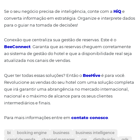
Revenue Management hoteleiro: qual a sua vant
Conheça a Omnibees
A
Omnibees
é uma empresa global que oferece a mais
completa solução de distribuição & inteligência para ind
de turismo. Com mais de 5.000 Hotéis e 750 parceiros d
distribuição é líder absoluta do mercado nacional.
Com soluções para
Hotéis independentes
, Pousadas,
Ca
Hoteleira
,
Hotéis Boutique
,
Operadores Turísticos
,
Ag
de Viagens
e
Empresas
, permite maximizar a receita d
clientes através da otimização do preço ou redução dos 
operacionais.