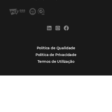
Sustentabilidade
Turismo e Hotelaria
Mais Acessados
Análise
Distribuição
Marketing
POSTS RECENTES
Hotel Report 2026 revela números e apont
oportunidades para destinos brasileiros
Corpus Christi 2026 revela demanda mais