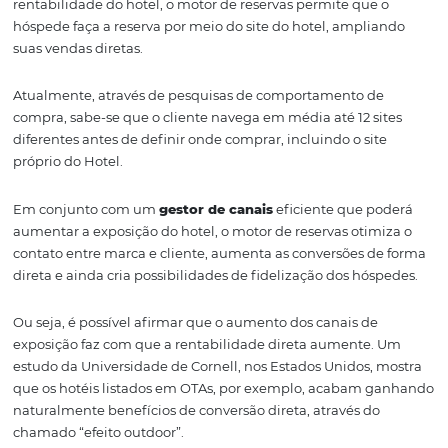
Business Intelligence
A inteligência é um fator muito importante na hora de
administrar qualquer negócio. Afinal, apenas com dados
informações relevantes é possível saber como crescer, m
e manter uma trajetória de sucesso.
Com um
sistema de gestão de reservas
de qualidade, 
tipo de informação que pertence ao seu hotel — mapa 
reservas, quantidade de noites,
ReVpar
— fica facilment
disponível para ser estudada e analisada.
Essa informação deve ser a base da sua estratégia para
conseguir uma ocupação melhor e uma receita maior. 
conhecimento, vai te fornecer
inteligência de mercado
também pode esclarecer porque o seu hotel deixa de se
reservado.