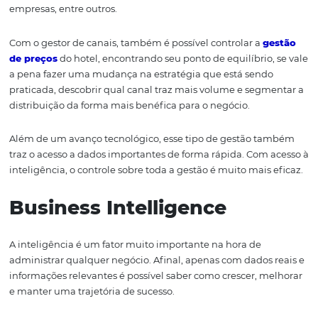
reservas
Na hora de adotar um
sistema de gestão de reservas
,
diferenciais são fundamentais e devem ser levados em
consideração.
A escolha precisa ser pensada de acordo com aquilo que
negócio necessita e o que o sistema pode oferecer, para
haja um desalinhamento de expectativas.
Para que isso não ocorra, separamos algumas caracterís
fazem toda a diferença em um
sistema de gestão de r
Gestão de canais