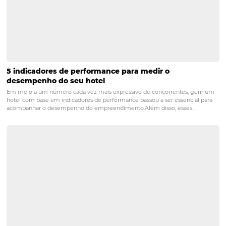
que irá garantir uma abrangência no mercado internaci
nacional e o máximo de alcance para os seus clientes
intermediários e finais.
Para mais informações entre em
contato conosco
.
bi
booking engine
business
business intelligence
canal de venda
channel manager
crs
distribuição
gestão de reservas
gestão de tarifas
gestão de vendas
gestor de canais
hotéis
hotelaria
logística
motor de reservas
tarifas
POST ANTERIOR
RevPar: Como potencializar o Revenue 