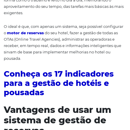
O que é um sistema d
gestão de reservas?
Um
sistema de
gestão de reservas
é um sistema que
centraliza diversas funções em uma única ferramenta.
Central Reservation System
, ou
CRS
- na sigla em inglês 
eficiente, você consegue incrementar o seu serviço e oti
forma como o trabalho é feito no dia a dia, melhorando 
aproveitamento do seu tempo, das tarefas mais básicas 
exigentes.
O ideal é que, com apenas um sistema, seja possível con
o
motor de reservas
do seu hotel, fazer a gestão de toda
OTAs (Online Travel Agencies), administrar as operadora
receber, em tempo real, dados e informações inteligent