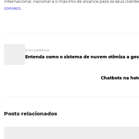
clientes do fornecedor da solução e o que eles estão di
fundamental para que você consiga aproveitar o máximo
Gostou das informações sob
Então confira outros cont
a gestão do seu hotel:
Por que investir em um Channel Manager para meu h
Revenue Management hoteleiro: qual a sua vantage
Sistema de gestão de reservas: entenda o que é e qua
Confira também o Webinar Gratuito: Distribuição para 
Conheça a Omnibees