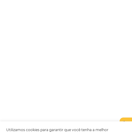
Encarregada de Dados (D.P.O.) – Teresa Cristina Sant’Anna – E-mail de
juridico.compliance@omnibees.com
OMNIBEES Soluções em Tecnologia S.A. CNPJ 60.062.296/0001-0
Av. Paulista, 1294, 21º andar, sala 2 Telefone: 4504-0000
Política de Qualidade
Política de Privacidade