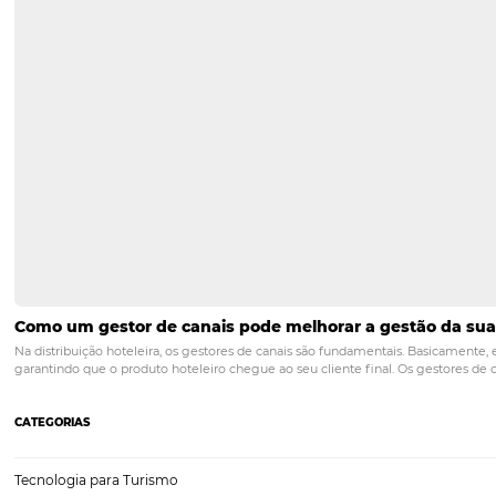
Sistema CRS: melhorias na distribuição de reserv
A administração hoteleira enfrenta desafios diários, já que é neces
te ajudar. Já imaginou descobrir, após a chegada de um hóspede, qu