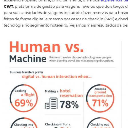
Um software de gestão hoteleira se tornou um requisito 
pensar em um bom desempenho sem ferramentas adaptadas
reservas e demais particularidades do setor de turismo e 
independentemente do setor, se tornaram tecnológicas. 
excelência operacional e, principalmente, uma boa
expe
CWT
, plataforma de gestão para viagens, revelou que do
para suas atividades de viagens incluindo fazer reserv
feitas de forma digital e mesmo nos casos de check in (
tecnologia no segmento hoteleiro.
Vejamos mais result