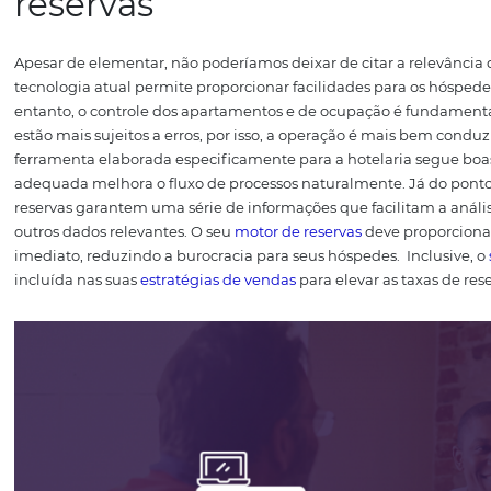
Mas o que é um softwar
Um
software de gestão hoteleira
é uma ferramenta de d
com procedimentos que vão desde os sistemas para venda
ferramentas podem oferecer armazenamento de dados em
seu hotel, pousada e outros empreendimentos.
Portanto
requisitos de um bom
software
— assim você vai poder s
1. Software de gestão ho
reservas
Apesar de elementar, não poderíamos deixar de citar a r
tecnologia atual permite proporcionar facilidades para
entanto, o controle dos apartamentos e de ocupação é f