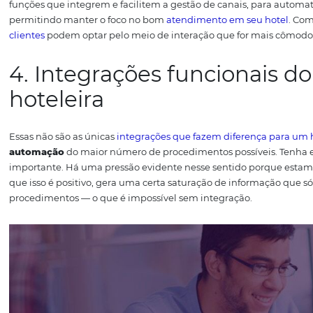
sem obter o lucro devido.
No entanto, não basta encontr
disponíveis em
tempo real
e em um formato de apresenta
empresas se esforçam para gerar dados que são mais tra
para hotéis são capazes de produzir relatórios com dados 
a contabilidade do estabelecimento de forma mais rápi
empreendimento. Um gerenciamento financeiro dinâmic
tecnológicas.
Por isso, o ideal é você pensar nos
indicado
disponíveis. Desse modo, será capaz de identificar o si
em seu hotel
.
3. Sistemas de
Gestão d
Com a popularização dos smartphones, o cliente está 
para buscar informações ou interagir com empresas dis
ele espera sem dispor de recursos tecnológicos — do contrá
como o
TripAdvisor
,
Trivago
e
Booking
e ainda precisa se