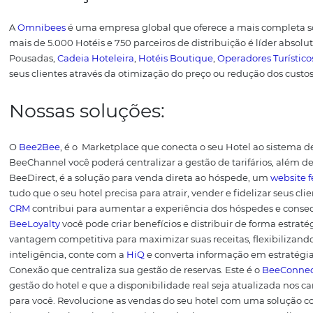
Então, o foco deve ser o melhor provedor de soluções tec
possibilita mais adaptação ao seu porte, todo o seu neg
qual o sentido de pagar por algo que não vai ser útil pa
encontra facilidades e benefícios que ele estava espera
Está em busca de soluç
hoteleira?
Já sabemos que automatizar e integrar atividades rotin
como um todo, contribui diretamente para o melhor
at
contas a pagar
, controle de estoque e fluxo de caix
hotelaria que incluam essas funções em seus pacotes.
É 
sucesso em seu empreendimento.
Nesse universo, o
PM
benefícios, já que conjuga múltiplas funcionalidades. 
outras possibilidades de integração é a melhor alternat
software de gestão hoteleira, não poderíamos deixar de