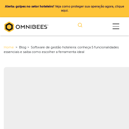
Alerta: golpes no setor hoteleiro!
Veja como proteger sua operação ago
aqui.
Home
> Blog >
Software de gestão hoteleira: conheça 5 funcional
essenciais e saiba como escolher a ferramenta ideal