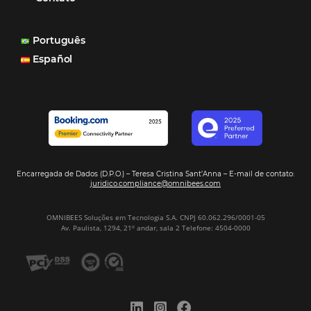
Corpus Christi 2026 revela demanda mais
distribuída e oportunidades para turismo n
Corpus Christi 2026: destinos mais procur
tendências de compra dos viajantes
Nova integração Niara + Asksuite: transfo
conversas em reservas
Estudo da Omnibees aponta que reservas 
hotéis cresceram 8% em 2025