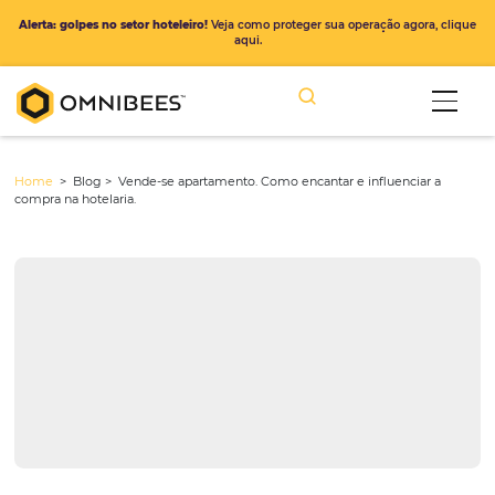
Alerta: golpes no setor hoteleiro!
Veja como proteger sua operação ago
aqui.
Home
> Blog >
Vende-se apartamento. Como encantar e influenci
compra na hotelaria.