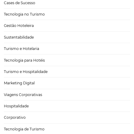
Estudo da Omnibees, apresentado no Fórum
PANROTAS, revela tendências de reservas e
pagamentos na hotelaria
Durante o Fórum PANROTAS, um dos principais eventos do turismo b
a Omnibees apresentou um estudo que reúne dados relevantes sob
comportamento de reservas, meios de pagamento e tendências d
na hotelaria. A análise combina dados de busca, reservas e compor
CATEGORIAS
Tecnologia para Turismo
Soluções Para Hoteleiros
Marketing para Hotéis