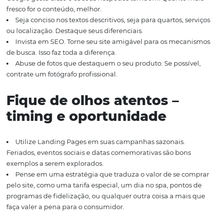
influenciar o cliente a decidir-se pela compra. E para aux
nesta difícil tarefa, listamos algumas boas práticas de 
com foco nessa estratégia:
Proporcione conteúdo
atualizado e relevante
Estabeleça um calendário de atualizações para o site.
Google gosta disso e os seus hóspedes também. Quanto
fresco for o conteúdo, melhor.
Seja conciso nos textos descritivos, seja para quartos, 
ou localização. Destaque seus diferenciais.
Invista em SEO. Torne seu site amigável para os mec
de busca. Isso faz toda a diferença.
Abuse de fotos que destaquem o seu produto. Se possí
contrate um fotógrafo profissional.