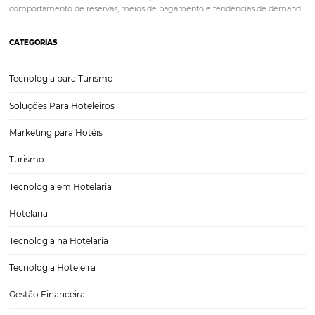
Data Driven: o impacto na gestão hoteleira
ㅤ O termo Data Driven se refere ao uso direcionado de dados para o
planejamento de negócios, utilizando informações que são gerados
próprio empreendimento ou pelo mercado. ㅤ
━━━━━━━━━━━━━━━━━━━━━━━━━━━━━━━━━━━━━━ Em outras palavras, 
de uma tática que utiliza de dados…