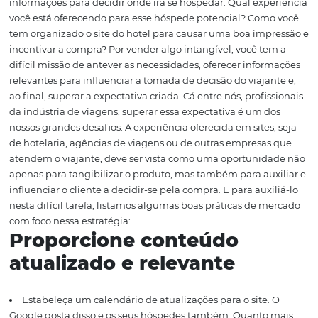
defeito que possa causar impacto negativo no interess
comprar o apartamento. Seu objetivo é causar uma óti
impressão, valorizar o seu produto e influenciar a compr
neste exercício, vamos trocar as variáveis. Imagine que o
apartamento se transformou em um quarto de hotel e o
interessado em comprá-lo se torna um viajante que bus
informações para decidir onde irá se hospedar. Qual exp
você está oferecendo para esse hóspede potencial? Com
tem organizado o site do hotel para causar uma boa imp
incentivar a compra? Por vender algo intangível, você t
difícil missão de antever as necessidades, oferecer info
relevantes para influenciar a tomada de decisão do viaja
ao final, superar a expectativa criada. Cá entre nós, profi
da indústria de viagens, superar essa expectativa é um 
nossos grandes desafios. A experiência oferecida em sites
de hotelaria, agências de viagens ou de outras empresa
atendem o viajante, deve ser vista como uma oportuni
apenas para tangibilizar o produto, mas também para au