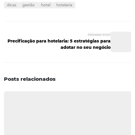
Trate-o como tal e seus clientes virão.
Escolha um fornecedor que tenha expertise na indúst
conheça o seu negócio. Sites de hotel são poderosas fer
de vendas quando bem desenvolvidos e devem ser enc
como tal.
Ofereça um fluxo de compras agradável e ágil, sem
complicações e passos intermináveis. Deve ser algo que f
reserva do quarto ,e não que a dificulte.
Estas são apenas algumas dicas sobre como encarar o s
um importante canal de comunicação e vendas e para 
de maneira estratégica, a fim de maximizar as oportuni
incrementar os resultados neste canal. Sites podem infl
consumidores positiva ou negativamente em seu proces
decisão. De que lado você está?
dicas
gestão
hotel
hotelaria