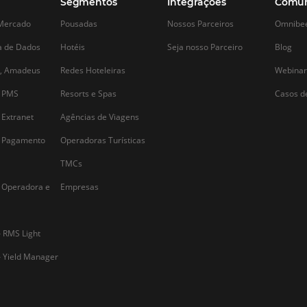
para o seu hotel?
de concorrên
r
As métricas do Google Analytics
O seu concorrente
englobam as principais informações que
alguma, um inimi
você precisa acompanhar para avaliar o
Fazer a análise da
desempenho e a visibilidade do seu site
importante — e i
ou blog no mecanismo de pesquisa.A
se pode imaginar.
ferramenta foi elaborada para dar
ser feita no início
suporte aos anunciantes do Google.
empreendimento
Por…
Alternative: