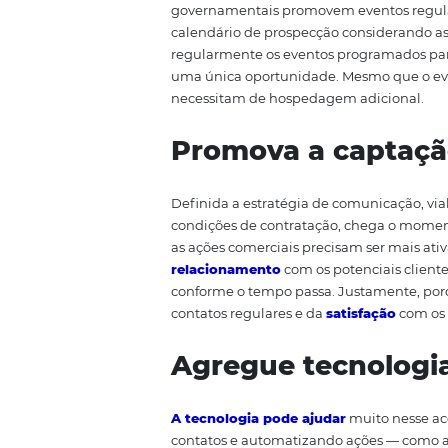
certifique-se de que está forn
ações de marketing de conteúdo.
organização de eventos e crian
a eles.
Forme parceri
Algumas entidades, como associ
governamentais promovem evento
calendário de prospecção consi
regularmente os eventos progra
uma única oportunidade. Mesmo 
necessitam de hospedagem adic
Promova a cap