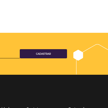
ajuda da
hóspede?
otel pode
azer a análise