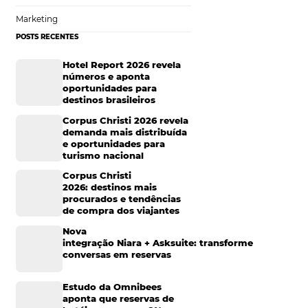
e desenvolver
Sustentabilidade
co sobre a
s de negócio junto
Turismo e Hotelaria
Mais Acessados
es
Análise
 e órgãos
Distribuição
ível criar um
Marketing
 disso, monitore
dois anos ou em
POSTS RECENTES
aior porte
Hotel Report 2026 rev
números e aponta
oportunidades para
ivos
destinos brasileiros
Corpus Christi 2026 re