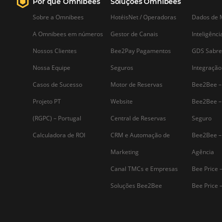
auxilia na gestão de canais
As reservas de hotéis são hoje feitas po
diferentes meios e canais, de acordo
com a praticidade e a preferência do
cliente. Esse cenário é muito favorável
ao aumento de receitas dos
estabelecimentos, mas traz para o
negócio um grau…
Assine nossa
Newsletter