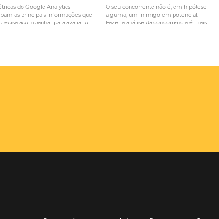
de uma pesquisa de
Afinal, como a tecnologia 
?
fidelização do 
Quais são as principais
O que meu h
métricas do Google Analytics
aprender ao f