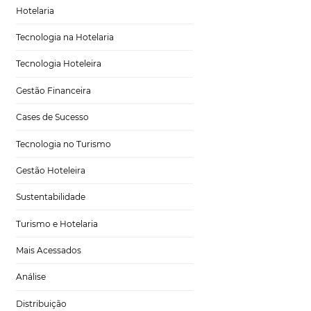
niciativa. Basta
Marketing para Hotéis
Turismo
iais
Tecnologia em Hotelaria
ntes dos que os
Hotelaria
a para, depois,
ar de que possui os
Tecnologia na Hotelaria
apacitar sua
Tecnologia Hoteleira
Se for viável,
cê mantém o foco
Gestão Financeira
Cases de Sucesso
ção
Tecnologia no Turismo
ntes específicos e
Gestão Hoteleira