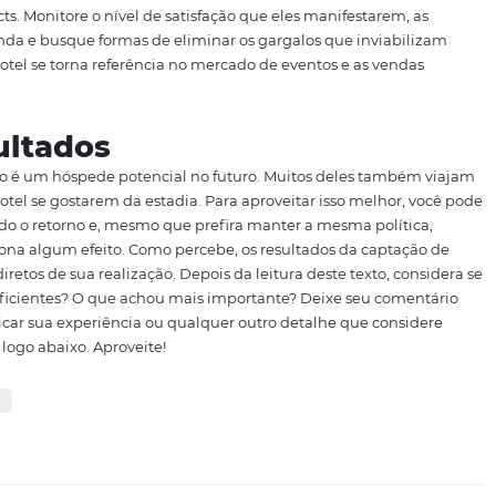
cação, viabilizada a estrutura ideal, preparada a equipe 
a o momento de “colocar a mão na massa”. No caso dos even
 mais ativas, ou seja, é preciso entrar em contato e
mante
is clientes. Esse trabalho tende a trazer resultados cada v
mente, porque ele depende muito do relacionamento que 
ção
com os eventos contratados.
logia
o nesse acompanhamento, não apenas registrando propo
s — como a de envio de e-mail marketing —, como também
s e prospects. Monitore o nível de satisfação que eles mani
 de não venda e busque formas de eliminar os gargalos qu
mpo seu hotel se torna referência no mercado de eventos 
mente.