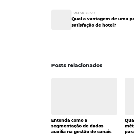
Potencialize o
Cada visitante que comparece a
a passeio e a negócios e podem v
oferecer descontos e vantagens
convidá-los para retornar sempr
eventos corporativos vão além dos
dedicar a essa iniciativa? As d
nesta postagem. Você também po
importante. O espaço de comentá
dicas
estratégias
estratégia
POST ANTERIOR