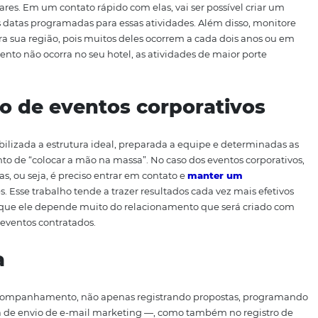
ecendo todas as informações necessárias. Você também pod
 Faça isso com a oferta de material que oriente seu públi
do um plano de marketing digital para gerar oportunidade
as e monitore oportunidad
ações empresariais, fundações, aceleradoras de empresas
s regulares. Em um contato rápido com elas, vai ser poss
derando as datas programadas para essas atividades. Além
mados para sua região, pois muitos deles ocorrem a cada 
que o evento não ocorra no seu hotel, as atividades de m
ional.
tação de eventos corporat