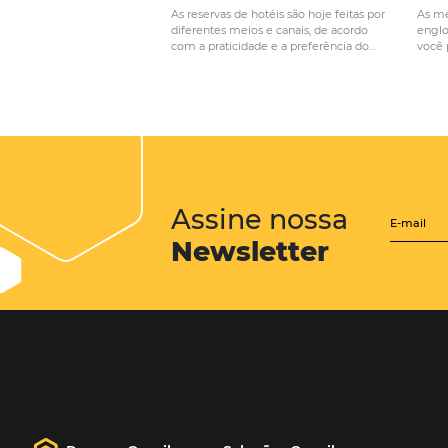
Qual a vantagem 
satisfação de hotel
Posts relacionados
Entenda como a
segmentação de dados