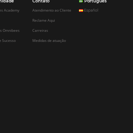
cia?
 não é, em hipótese
go em potencial.
 concorrência é mais
nteressante — do que
 Essa pesquisa precisa
 da vida do
…
CADASTRAR