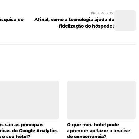
s resultados
 um evento é um hóspede potencial no futuro. Muitos de
oltar ao hotel se gostarem da estadia. Para aproveitar iss
 estimulando o retorno e, mesmo que prefira manter a mes
e proporciona algum efeito. Como percebe, os resultados 
 efeitos diretos de sua realização. Depois da leitura deste
icas foram suficientes? O que achou mais importante? Deix
de publicar sua experiência ou qualquer outro detalhe 
rios está logo abaixo. Aproveite!
s de vendas
PRÓ