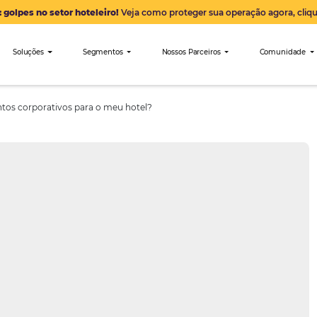
Alerta: golpes no setor hoteleiro!
Veja como proteger sua 
nibees
Soluções
Segmentos
Nossos Parceiro
ão de eventos corporativos para o meu hotel?