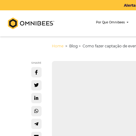
Por Que Om
Home
> Blog >
Como fazer captaç
SHARE