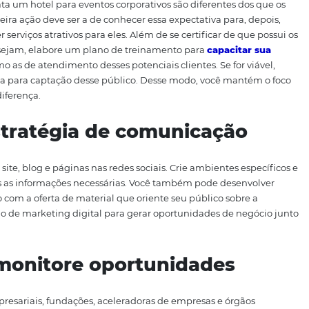
obre o assunto? Confira como conquistar resultados nessa i
trutura buscando diferenc
em contrata um hotel para eventos corporativos são difere
, sua primeira ação deve ser a de conhecer essa expectativ
 oferecer serviços atrativos para eles. Além de se certific
ue eles desejam, elabore um plano de treinamento para
c
erciais como as de atendimento desses potenciais clientes. 
 exclusiva para captação desse público. Desse modo, vo
az enorme diferença.
a estratégia de comunica
ça pelo site, blog e páginas nas redes sociais. Crie ambie