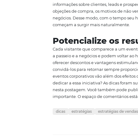
Definida a estratégia de comuni
condições de contratação, cheg
as ações comerciais precisam ser
relacionamento
com os potencia
conforme o tempo passa. Justa
contatos regulares e da
satisfa
Agregue tecno
A tecnologia pode ajudar
muit
contatos e automatizando açõe
informações sobre clientes, lead
objeções de compra, os motivos
negócios. Desse modo, com o te
começam a surgir mais natural