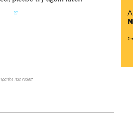
o de 2021
 nos principais mercados mundiais? Quais outras crises 
o de retomada do Pós-COVID-19? Quais segmentos tendem
e demanda no Brasil atualmente e qual seu comportamento