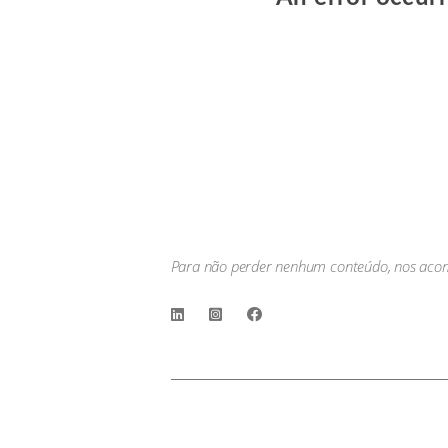
Publicado em: 13 de setembr
Qual foi o impacto do COVID-19
insights sobre o período médi
mais rapidamente? Ainda exist