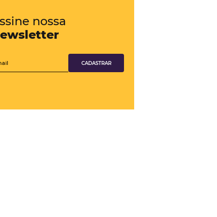
Confira também
podem dar
 a retomar
Chatbot
?
Veja como Chatbot pode apoiar em
Revenue Management
Conheça o produto
Canal TMC e Empresas