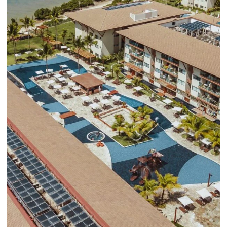
HiQ Market Analytics
Bee Price – RMS Light
¿Cómo puede ayudarte Omnibees
Omnibees ayuda a simplificar la distribución hotelera,
aumentar las ventas y retener a los huéspedes, con un
conjunto de soluciones enfocadas en la conversión y l
resultados.
DESCUBRA LAS SOLUCIONES OMNIBEES