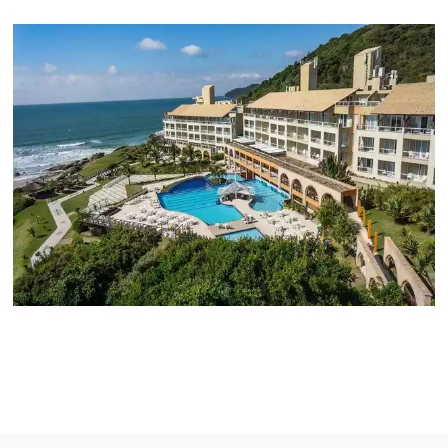
Rafael Pires
Diretor de Vendas do Costão do
Santinho
A Omnibees é um parceiro estratégico
fundamental para o mercado hoteleiro, poi
integra a venda online e a distribuição de ta
para os canais de venda. Que estas ferramen
são necessárias todos sabem, mas para torn