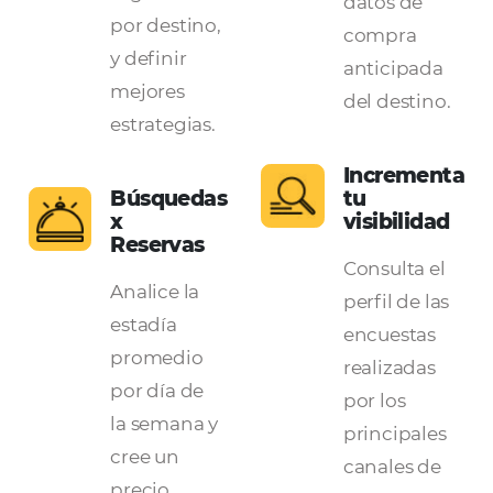
cadenas hoteleras
destino
Oferta
más
exclusi
buscado
Progra
Evaluar
promoc
informes de
y oferta
búsqueda,
según l
segmentados
datos d
por destino,
compra
y definir
anticip
mejores
del dest