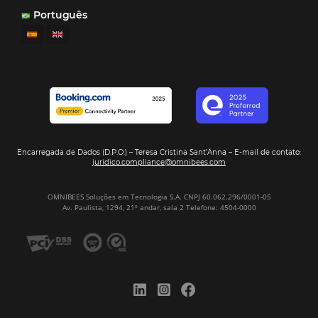
reserva. ¡Encontrarse!
Sigue leyendo…