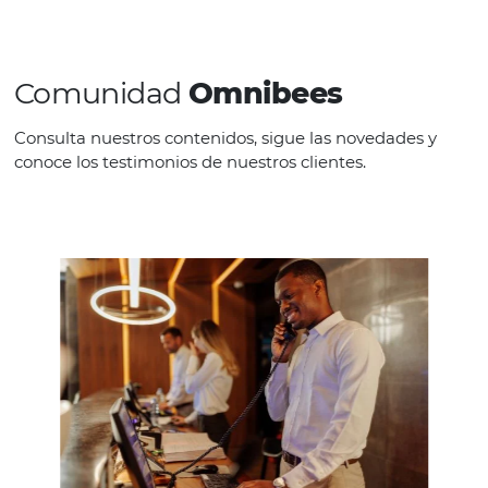
información confiable y consolidada,
capaz de generar insights y resultado
asertivos. Las soluciones Omnibees
Big Data se presentan precisamente
con este objetivo, traer
información
relevante, consolidada y de fácil
visualización en las áreas de Hotel,
Red y Destino
, preservando siempre
la integridad y confidencialidad de
estos datos con la más estricta
gobernanza. reglas.