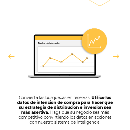
United
States
+1
Estoy de acuerdo con la
Política de Privacidad
y quiero recibir m
información.
HABLA CON UN EXPERTO
Alternative: