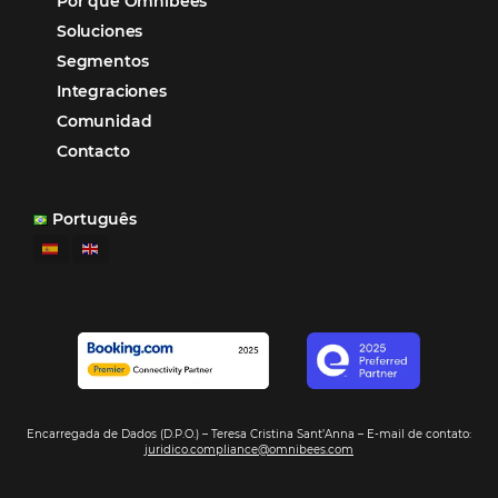
los equipos de Contenido, Rendimiento, CRM y Ventas. Y
tercer beneficio es la posibilidad de realizar campañas 
múltiples canales”.
Hamilton Mattos – Representante de la agencia H
Ipojuca, PE / Brazil
Ver casos de éxito
Firma nuestro
Newsletter
REGISTRO