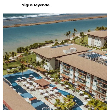
CENTRAL DE RESERVAS:
convierta cotizaciones fuera de
línea en reservas en línea
Una solución que ayuda a los hoteleros a
incrementar la conversión de cotizaciones
recibidas por Email, Teléfono y Whatsapp, de una
forma sencilla y práctica. Permitiendo gestionar 
forma integrada todas las etapas del proceso de
reserva. ¡Encontrarse!
Sigue leyendo...