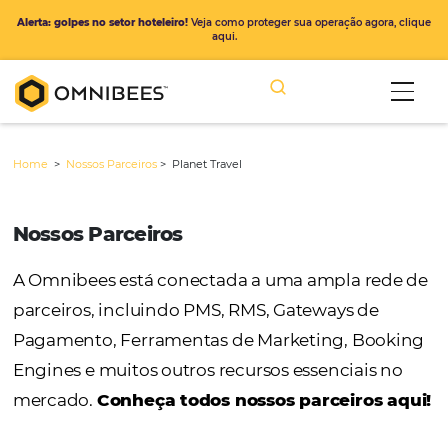
Alerta: golpes no setor hoteleiro!
Veja como proteger sua operação ago
aqui.
Home
>
Nossos Parceiros
>
Planet Travel
Nossos Parceiros
A Omnibees está conectada a uma ampla r
parceiros, incluindo PMS, RMS, Gateways de
Pagamento, Ferramentas de Marketing, Bo
Engines e muitos outros recursos essenciais