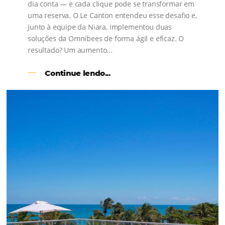
s
l
Como o Le Canton
Aumentou
em 1.000% Suas Vendas
na
Black Friday
Em datas estratégicas como a Black Friday, cada
dia conta — e cada clique pode se transformar e
uma reserva. O Le Canton entendeu esse desafio 