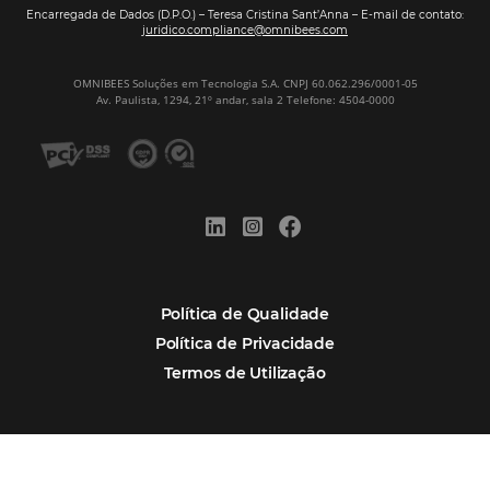
Assine nossa
Newsletter
CADASTRAR
Alternative:
Por que Omnibees
Soluções Omnibees
Segmentos
Integrações
Comunidade
Contato