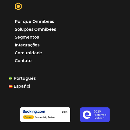
“O uso d
Reduziu cerca de 90% o processo manual.
ferramentas Omnibees com certeza vem contribuindo p
aumento das reservas, produtividade e rentabilidade, a
reduzir tempo e custos. Contar com a parceria da Omni
garantia de ganhos comerciais e operacionais”
Paula Medeiros – Gerente Comercial
Maceió, AL
Veja mais cases