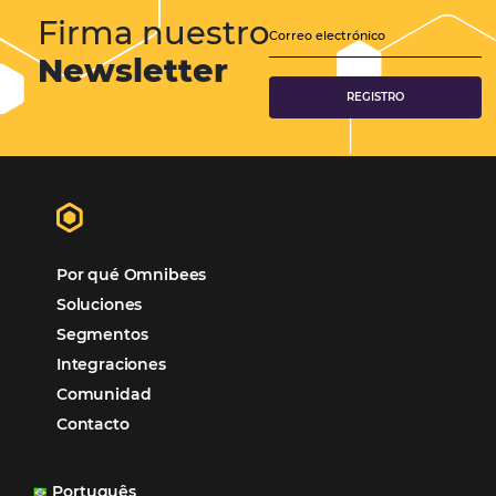
Samoa Beach Resort:
Cliente
Omnibees
“
Esto facilita mucho la operación del día a día,
organizando todos los procesos y campañas de
Otro beneficio es la facilidad de uso por p
promoción.
los equipos de Contenido, Rendimiento, CRM y Ventas. Y
tercer beneficio es la posibilidad de realizar campañas 
múltiples canales”.
Hamilton Mattos – Representante de la agencia H
Ipojuca, PE / Brazil
Ver casos de éxito