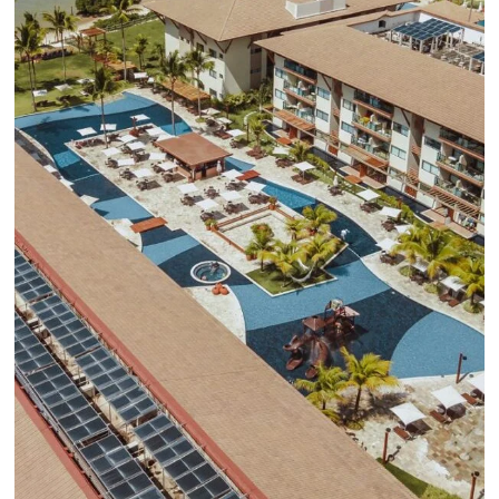
incrementar la conversión de cotizaciones
recibidas por Email, Teléfono y Whatsapp, de una
forma sencilla y práctica. Permitiendo gestionar 
forma integrada todas las etapas del proceso de
reserva. ¡Encontrarse!
Sigue leyendo...