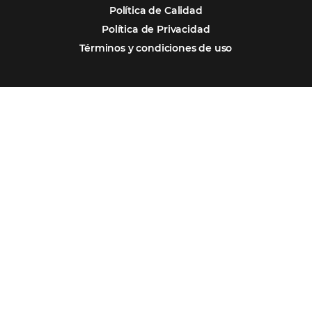
Segmentos
Integraciones
Comunidad
Contacto
Português
Encarregada de Dados (D.P.O.) – Teresa Cristina Sant’Anna – E-mail de
juridico.compliance@omnibees.com