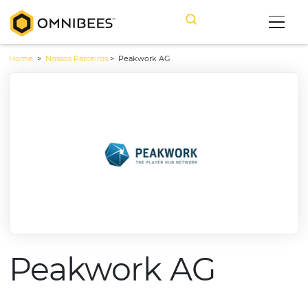
Home
>
Nossos Parceiros
>
Peakwork AG