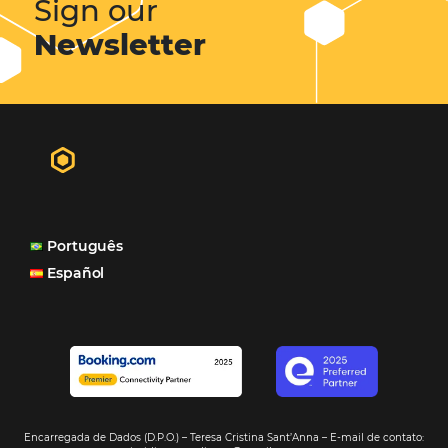
"A Casa Di Vina Boutique Hotel (ex-Mar Brasil Hotel) usa 
produtos da Omnibees: o Channel Manager, fundament
distribuição do nosso inventário por canais nacionais e
internacionais, o Site que é bacana também porque a g
consegue mostrar essa originalidade de ser hotel bouti
também o Motor de Reservas que é muito importante 
muitas vezes as pessoas fazem a reserva diretamente al
Motor de Reservas é rápido, é simples, é fácil e ele nos
resposta bacana." -
Renata Prosérpio - Sócia e Propri
Veja Casos de Éxito