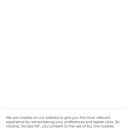
Encarregada de Dados (D.P.O.) – Teresa Cristina Sant’Anna – E-mail de
juridico.compliance@omnibees.com
OMNIBEES Soluções em Tecnologia S.A. CNPJ 60.062.296/0001-0
Av. Paulista, 1294, 21º andar, sala 2 Telefone: 4504-0000
Quality policy
Privacy Policy