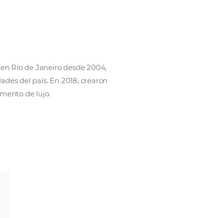
rnacional con sede en Río de Janeiro desde 2004,
sivos en varias ciudades del país. En 2018, crearon
ara atender el segmento de lujo.