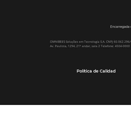
Por qué Omnibees
Soluciones
Sobre Omnibees
Gestor de Canales
Omnibees en numeros
Motor de reservas
Nuestros socios
Central de Reservas
Nuestra Equipo
Sitio Web Responsivo
Casos de Éxito
Bee2Bee–TMC y
(RGPC) – Portugal
Empresas
Bee2Bee–HotéisNet
Inteligencia de Datos
Bee Price–RMS Light