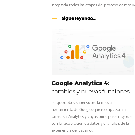
CENTRAL DE RESERV
línea en reservas en lí
Una solución que ayuda a los hoteler
Email, Teléfono y Whatsapp, de una f
integrada todas las etapas del proce
Sigue leyendo...