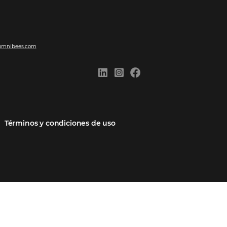
ones
Comunidad
Contacto
cios
Omnibees Academy
Hable con nosotros
 socio
Blog
Quejarse aquí
Casos de Éxito
Carreras