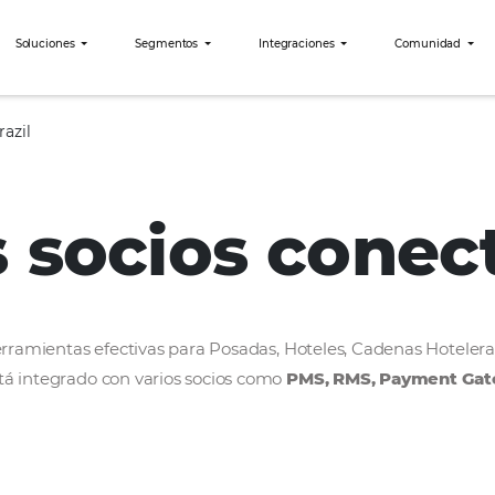
bees?
Soluciones
Segmentos
Integraciones
Passion Brazil
os socios c
rollar herramientas efectivas para Posadas, Hoteles
bees está integrado con varios socios como
PMS, R
ercado.