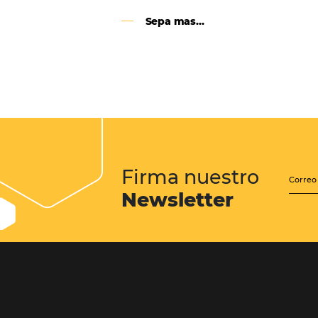
Google Analytics 4:
cambios y nuevas func
Lo que debes saber sobre la nueva
herramienta de Google, que reempla
Universal Analytics y cuyas principa
son la recopilación de datos y el análi
experiencia del usuario.
Sepa mas...