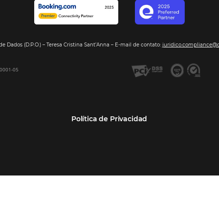
Segmentos
Integraci
Bee2Pay –Pago Seguro
Hoteles
Nuestros so
GDS Sabre, Amadeus
Cadenas Hoteleras
Sea nuestro
Bee Price –Yield Manager
Resorts y Spas
BeeCorp –Extranet
Posadas
BeeCorp –Inteligencia de
Operadores turísticos
Datos
Empresas
BeeCorp –Operadora y
Agencia Corporativa TMCs
Agencia
Agencias de viajes
Bee Corp –TMC y