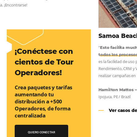
AS:
convierta cotizaciones fuera de
nea
os a incrementar la conversión de cotizaciones recibidas por
orma sencilla y práctica. Permitiendo gestionar de forma
so de reserva. ¡Encontrarse!