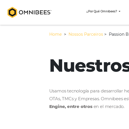
¿Por Qué Omni
Home
>
Nossos Parceiros
>
Nuestr
Usamos tecnología para desar
OTAs, TMCs y Empresas. Omni
Engine, entre otros
en el m