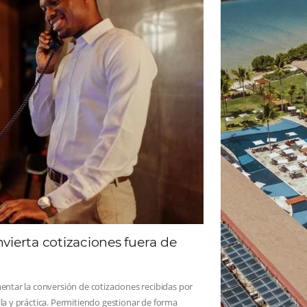
ad
Omnibees
 sigue las novedades y conoce los testimonios de nuest