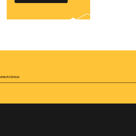
¡Conéctese con
cientos de Tour
Operadores!
Crea paquetes y tarifas
iones
aumentando tu
distribución a +500
Operadores, de forma
zará a
centralizada
les mejoras
sis de la
QUIERO CONECTAR