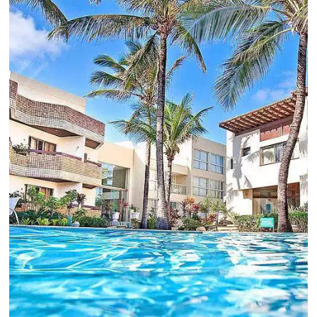
Hotelaria:
Para tomar decisões assertivas, que tragam
crescimento para o negócio e fazer um bom
Revenue Management é importante que o
hoteleiro possua dados confiáveis e informações
de tendências sobre o setor.
Sigue leyendo