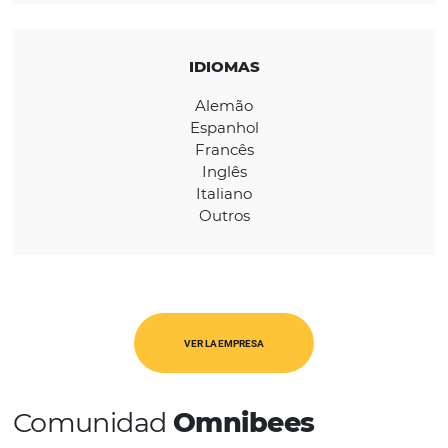
Global
CATEGORÍAS
WholeSalers
IDIOMAS
Alemão
Espanhol
Francês
Inglês