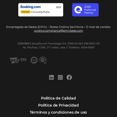
Firma nuestro
Newsletter
REGISTRO
Alternative:
Por qué Omnibees
Soluciones
Segmentos