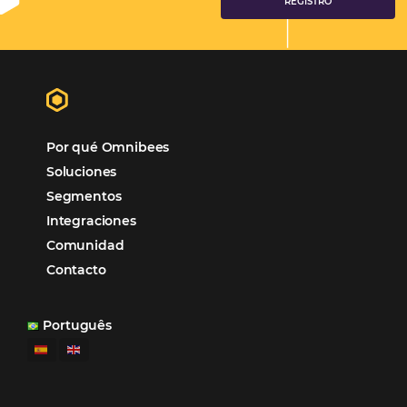
Samoa Beach Resort:
Cliente
Omnibees
“
Esto facilita mucho la operación del día a día,
organizando todos los procesos y campañas de
Otro beneficio es la facilidad de uso por p
promoción.
los equipos de Contenido, Rendimiento, CRM y Ventas. Y
tercer beneficio es la posibilidad de realizar campañas 
múltiples canales”.
Hamilton Mattos – Representante de la agencia H
Ipojuca, PE / Brazil
Ver casos de éxito