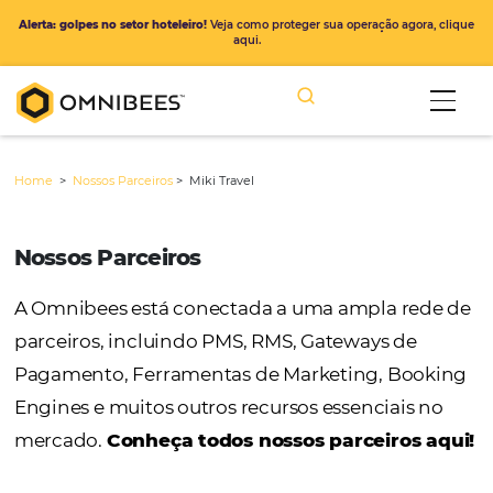
Alerta: golpes no setor hoteleiro!
Veja como proteger sua operação ago
aqui.
Home
>
Nossos Parceiros
>
Miki Travel
Nossos Parceiros
A Omnibees está conectada a uma ampla r
parceiros, incluindo PMS, RMS, Gateways de
Pagamento, Ferramentas de Marketing, Bo
Engines e muitos outros recursos essenciais