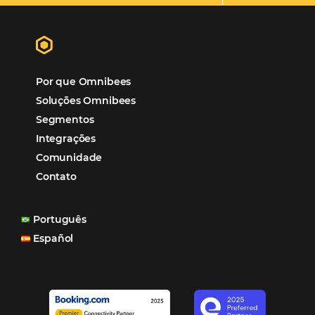
Hotéis Ponta Verde:
Cliente Omni
“O uso d
Reduziu cerca de 90% o processo manual.
ferramentas Omnibees com certeza vem contribuindo p
aumento das reservas, produtividade e rentabilidade, a
reduzir tempo e custos. Contar com a parceria da Omni
garantia de ganhos comerciais e operacionais”
Paula Medeiros – Gerente Comercial
Maceió, AL
Veja mais cases