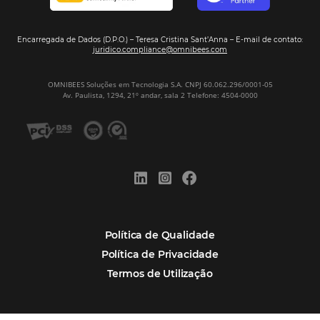
Assine nossa
Newsletter
CADASTRAR
Alternative:
Por que Omnibees
Soluções Omnibees
Segmentos
Integrações
Comunidade