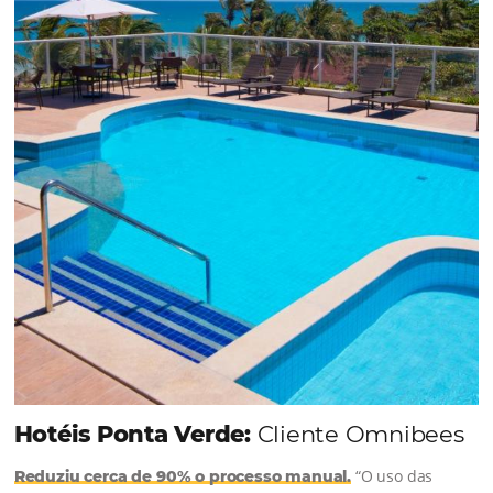
dia conta — e cada clique pode se transformar e
uma reserva. O Le Canton entendeu esse desafio 
junto à equipe da Niara, implementou duas
soluções da Omnibees de forma ágil e eficaz. O
resultado? Um aumento...
Continue lendo...