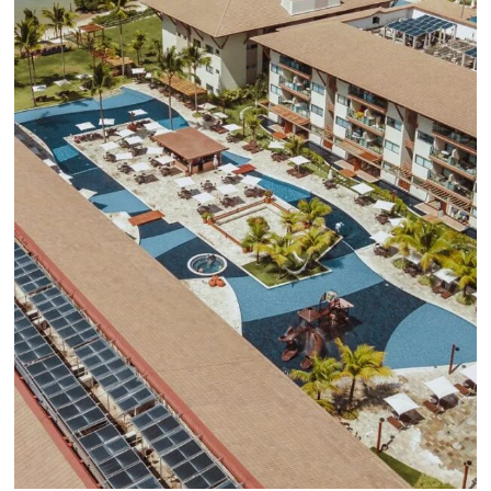
línea en reservas en línea
Una solución que ayuda a los hoteleros a
incrementar la conversión de cotizaciones
recibidas por Email, Teléfono y Whatsapp, de una
forma sencilla y práctica. Permitiendo gestionar 
forma integrada todas las etapas del proceso de
reserva. ¡Encontrarse!
Sigue leyendo...