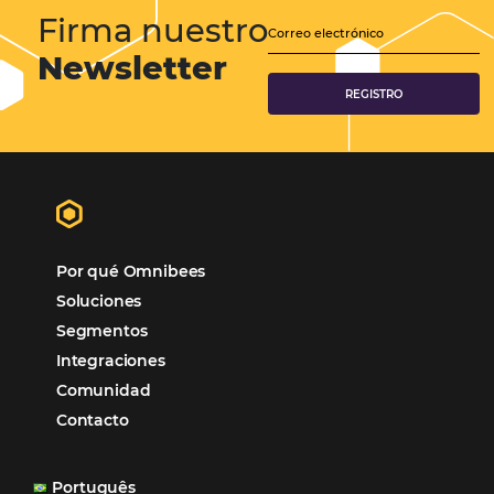
Samoa Beach Resort:
Cliente
Omnibees
“
Esto facilita mucho la operación del día a día,
organizando todos los procesos y campañas de
Otro beneficio es la facilidad de uso por p
promoción.
los equipos de Contenido, Rendimiento, CRM y Ventas. Y
tercer beneficio es la posibilidad de realizar campañas 
múltiples canales”.
Hamilton Mattos – Representante de la agencia H
Ipojuca, PE / Brazil