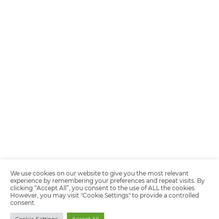
Encarregada de Dados (D.P.O.) – Teresa Cristina Sant’Anna – E-mail de
juridico.compliance@omnibees.com
OMNIBEES Soluções em Tecnologia S.A. CNPJ 60.062.296/0001-0
Av. Paulista, 1294, 21º andar, sala 2 Telefone: 4504-0000
Política de Calidad
Política de Privacidad
Términos y condiciones de uso