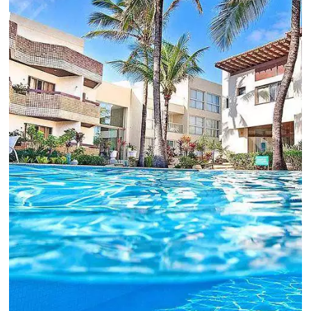
Para tomar decisões assertivas, que tragam
crescimento para o negócio e fazer um bom
Revenue Management é importante que o
hoteleiro possua dados confiáveis e informações
de tendências sobre o setor.
Sigue leyendo