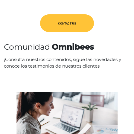
Características
HRS is the first provider of this type of hotel
the App Store from Apple.
CONTACT US
Comunidad
Omnibees