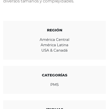
valoran operaciones altamente detalladas,
procesos avanzados y un alto grado de
personalización operativa.
Atlas combina rendimiento, madurez y
flexibilidad, y ahora es una plataforma
consolidada para operaciones hoteleras de
diversos tamaños y complejidades.
REGIÓN
América Central