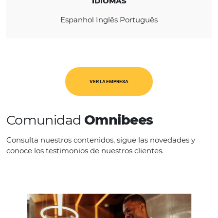
América Latina
USA & Canadá
CATEGORÍAS
PMS
IDIOMAS
Espanhol Inglês Português