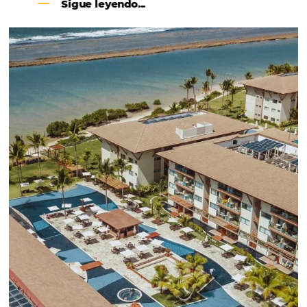
CENTRAL DE RESERVAS:
convierta cotizaciones fuera de
línea en reservas en línea
Una solución que ayuda a los hoteleros a
incrementar la conversión de cotizaciones
recibidas por Email, Teléfono y Whatsapp, de una
forma sencilla y práctica. Permitiendo gestionar 
forma integrada todas las etapas del proceso de
reserva. ¡Encontrarse!