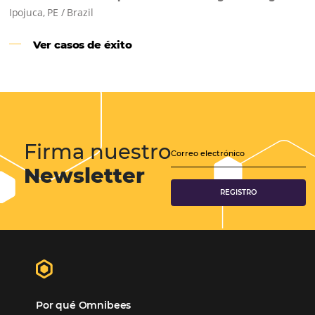
Samoa Beach Resort:
Cliente
Omnibees
“
Esto facilita mucho la operación del día a día,