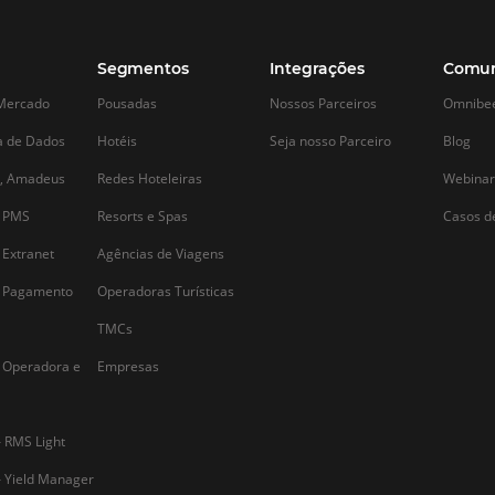
Como um gestor de canais
Check-in onli
pode melhorar a gestão da
benefícios e
sua distribuição hoteleira?
implementá-
a
Na distribuição hoteleira, os gestores de
Diante da grande
o
canais são fundamentais. Basicamente,
mercado hoteleiro
eles atuam como intermediários entre
hotéis busquem 
os Hotéis e seus canais de distribuição,
oferecer como dif
garantindo que o produto hoteleiro
online é um deles
chegue ao seu cliente final. Os gestores
implementar o che
de canais (ou Channel Manager)
facilita o process
podem…
Alternative: