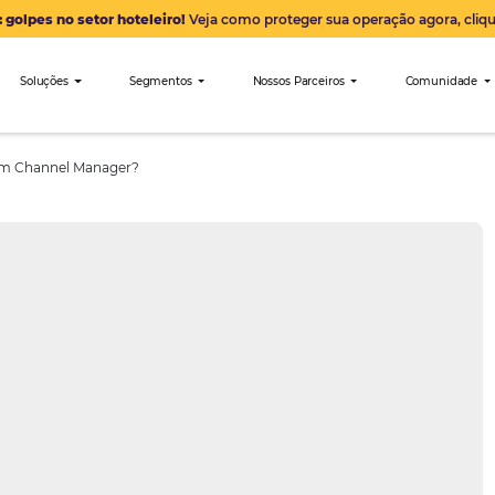
Alerta: golpes no setor hoteleiro!
Veja como proteger sua 
nibees
Soluções
Segmentos
Nossos Parceiro
ia de usar um Channel Manager?