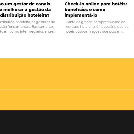
PRÓ
 a melhor estratégia
A LGPD atinge direta
hotelaria? (