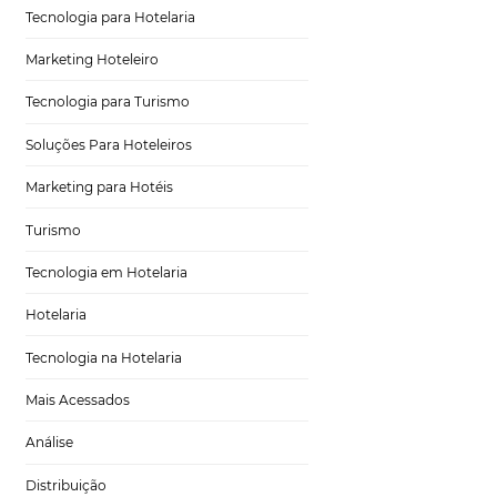
Distribuição Hoteleira
 para quem deseja
Tecnologia
Eventos de Turismo
Tecnologia para Hotelaria
Marketing Hoteleiro
Tecnologia para Turismo
mesmo tempo. A
Soluções Para Hoteleiros
taformas.
Marketing para Hotéis
ões e
Turismo
ita que ocorra
Tecnologia em Hotelaria