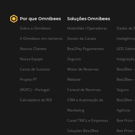
Como ter um controle
financeiro eficiente no seu
hotel
O controle financeiro de uma empres
pode ser entendido como um conjunt
das ações e procedimentos
administrativos relacionados com o
planejamento, execução, controle do
capital do negócio. Esse procedimento
está preocupado com as políticas e
procedimentos enquadrados por uma
organização…
Assine nossa
Newsletter