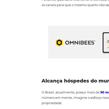
Menor risco de ove
Não atualizar a disponibilidad
Ao usar um
channel manager
,
Portanto, quando a reserva for 
os canais para que o mesmo qua