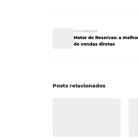
Inteligência de neg
Além da automatização, o
chan
infinidade de dados com os quai
Com isso, é possível que se tom
mais retorno.
business intelligence
campanha
gestor de canais
hotéis
hot