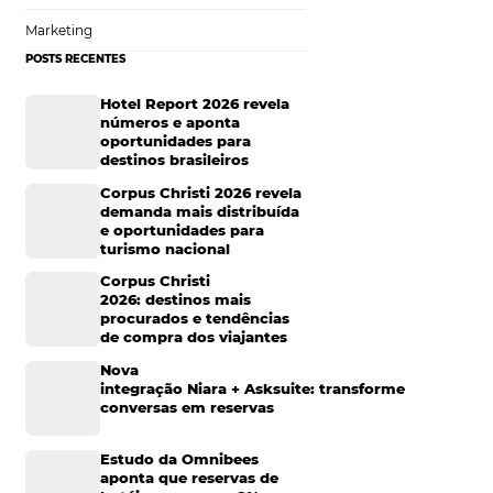
Hotelaria
Tecnologia na Hotelaria
Mais Acessados
rbooking.
Análise
ira muito simples.
Distribuição
bilidade de todos
Marketing
POSTS RECENTES
Hotel Report 2026 rev
números e aponta
oportunidades para
destinos brasileiros
Corpus Christi 2026 re