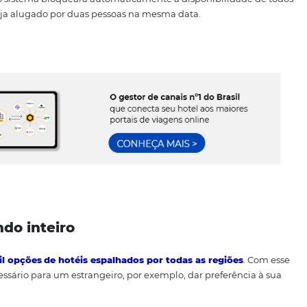
rbooking
e dos apartamentos rapidamente pode causar o temido ove
 o inventário pode ser colocado em todos os canais de mane
encerrada, o sistema bloqueará automaticamente a disponi
rto não seja alugado por duas pessoas na mesma data.