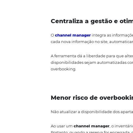
Das pequenas pousadas aos gra
aumentar as vendas e fortalecer 
A seguir, explicamos qual a im
Centraliza a gestão
O
channel manager
integra as
cada nova informação no site, 
A ferramenta dá a liberdade par
disponibilidades sejam automati
overbooking.