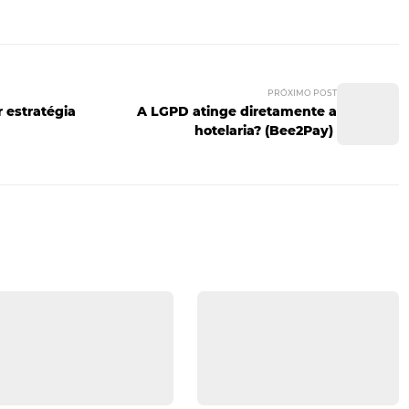
ócio
nel manager
possibilita um relatório de performance mais
s ele oferece.
e decisões acerca de boas divulgações e valores pelo canal
s online
canais de vendas
channel manager
distribui
el
hotelaria
marketing