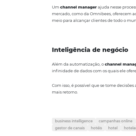
Alcança hóspedes 
O Brasil, atualmente, possui ma
número em mente, imagine o esf
propriedade.
Um
channel manager
ajuda nes
mercado, como da Omnibees, of
meio para alcançar clientes de