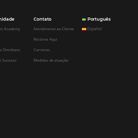
ne para hotéis:
 como
lo
 competitividade do
, é necessário que os
ações que possam
erenciais, o check-in
. Ao optar por
ck-in online, o hotel
o de entrada do…
CADASTRAR