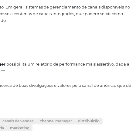
do mundo inteiro
is de
30 mil opções
de hotéis espalhados por todas as r
orço necessário para um estrangeiro, por exemplo, dar pr
se processo. Em geral, sistemas de gerenciamento de cana
erecem acesso a centenas de canais integrados, que pode
 todo o mundo.