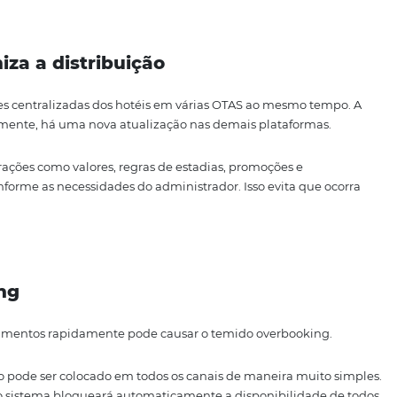
ndes hotéis, investir em um
channel manager
é essencial
a distribuição.
portância de usar um
channel manager.
 e otimiza a distribuição
 informações centralizadas dos hotéis em várias OTAS ao 
automaticamente, há uma nova atualização nas demais pla
a que alterações como valores, regras de estadias, promoç
zadas conforme as necessidades do administrador. Isso ev