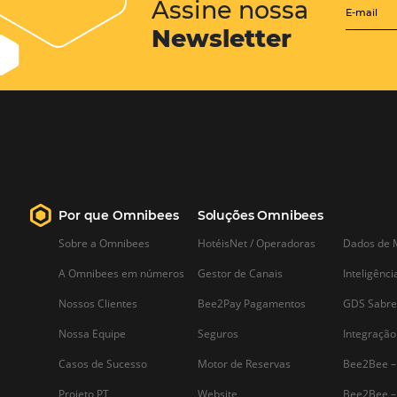
Posts relacionados
5 dicas incríveis para você
contratar os melhores
profissionais para o seu hot
Contratar pessoas não é lá uma das
tarefas mais fáceis, seja na área de
hotelaria ou em qualquer outro setor.
Mas existem alguns pontos que pode
ser destacados para que o empresário
tenha êxito na hora de encontrar os
melhores…