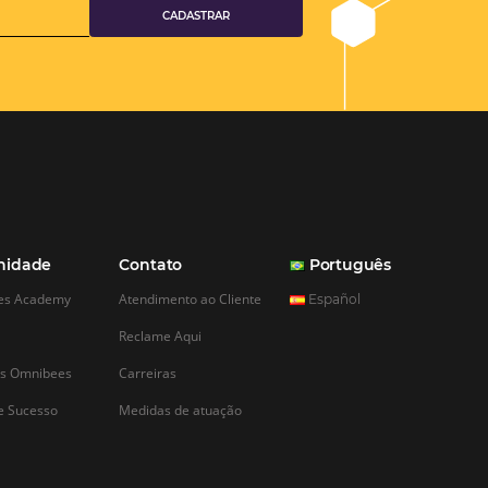
rocráticos para
e abrir um hotel
desafios, e talvez o
te durante o processo
 um hotel é a
 de enfrentamento dos
ticos por parte do
a dificuldade frente
ulações não está