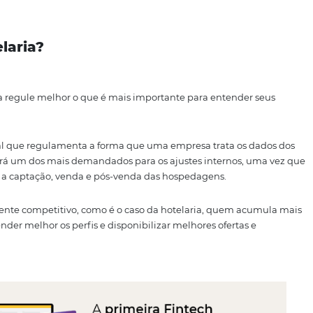
, o impacto na hotelaria ainda é um assunto que causa ins
nos de pequeno porte.
 ao decorrer do texto exigências que poderão ser colocadas
i.
a hotelaria?
ia hoteleira regule melhor o que é mais importante para e
sitivo legal que regulamenta a forma que uma empresa tr
ia, o setor será um dos mais demandados para os ajustes in