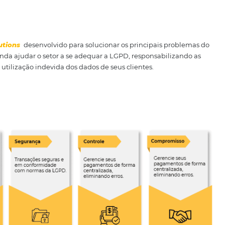
teção de dados na hotelaria
sumidores optem por se hospedar diretamente nos sites d
s de segurança para a hotelaria.
deixou de ser um diferencial para ser algo necessário na h
Proteção de Dados
conseguem sair na frente e se preven
olução
Hotel Solutions
desenvolvido para solucionar os princip
téis e ainda ajudar o setor a se adequar a LGPD, respons