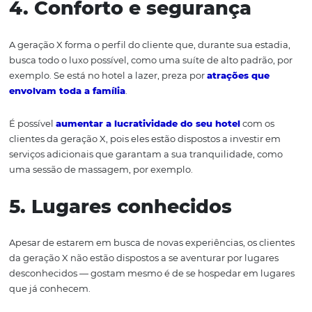
independentemente do valor cobrado. Alimentar-se b
dos seus princípios.
3. Recomendações
Esses hóspedes fazem muita pesquisa antes de efetuar
reservas e costumam usar sites especializados, como o T
Advisor ou o
Trip Consideration
, em busca de recomen
Imagens e vídeos podem ajudar – e muito – a vender
esse tipo de cliente, portanto, é muito importante divulg
fotos em redes sociais e pedir que os hóspedes avaliem 
estabelecimento.
4. Conforto e segurança