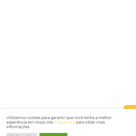
Encarregada de Dados (D.P.O.) – Teresa Cristina Sant’Anna – E-mail de
juridico.compliance@omnibees.com
OMNIBEES Soluções em Tecnologia S.A. CNPJ 60.062.296/0001-0
Av. Paulista, 1294, 21º andar, sala 2 Telefone: 4504-0000
Política de Qualidade
Política de Privacidade
Termos de Utilização