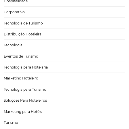
Dados Mostram que Resorts com Experiências
Personalizadas Vendem Mais: Entenda Como
Nos dias atuais, a indústria de turismo e hospitalidade está em const
evolução, e uma das principais tendências observadas é a busca por
experiências personalizadas. Os resorts, em particular, têm se desta
oferecer serviços diferenciados que vão além da…
CATEGORIAS
Tecnologia Hoteleira
Gestão Financeira