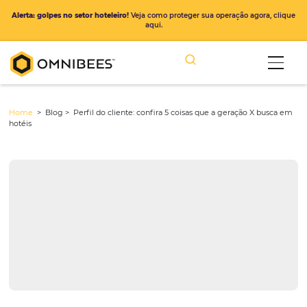
Alerta: golpes no setor hoteleiro!
Veja como proteger sua operação ago
aqui.
Home
> Blog >
Perfil do cliente: confira 5 coisas que a geração X
hotéis