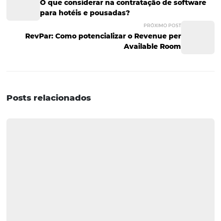
Isso não tem nada de monótono para eles, uma vez que 
sabem como é o funcionamento do hotel e, muitas vezes
também são conhecidos por lá (o que faz com que seja
atendidos de forma personalizada).
Tornar incrível a experiência do cliente
da geração X é
dúvida, um tiro certeiro rumo ao sucesso, pois ele forma o
do cliente que investe o que for preciso para a sua própr
satisfação.
E, aproveitando o gancho dos clientes business da geraç
você sabe
o que é bleisure e como o seu hotel pode
aproveitar essa tendência
? Não deixe de ler esse e out
artigos e conheça todo o potencial da sua empresa.