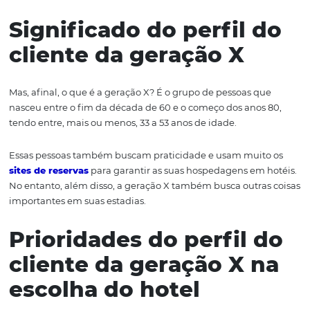
viagens de negócios
, não abre mão de uma hospedag
reconfortante e com toda a segurança possível.
Caso você queira entender mais sobre a geração X e com
influencia no seu hotel, não deixe de continuar lendo o a
conheça mais sobre o tema.
Significado do perfil 
cliente da geração X
Mas, afinal, o que é a geração X? É o grupo de pessoas q
nasceu entre o fim da década de 60 e o começo dos anos
tendo entre, mais ou menos, 33 a 53 anos de idade.
Essas pessoas também buscam praticidade e usam muit