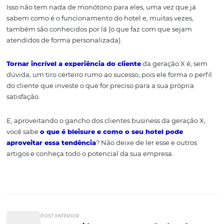
A geração X forma o perfil do cliente que, durante sua es
busca todo o luxo possível, como uma suíte de alto padrã
exemplo. Se está no hotel a lazer, preza por
atrações qu
envolvam toda a família
.
É possível
aumentar a lucratividade do seu hotel
com 
clientes da geração X, pois eles estão dispostos a investi
serviços adicionais que garantam a sua tranquilidade, 
uma sessão de massagem, por exemplo.
5. Lugares conhecidos
Apesar de estarem em busca de novas experiências, os c
da geração X não estão dispostos a se aventurar por luga
desconhecidos — gostam mesmo é de se hospedar em l
que já conhecem.