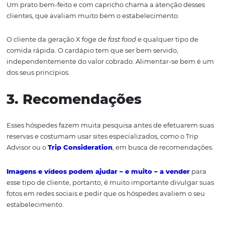
com a internet, ela é o perfil do cliente que busca tranq
depois de dias exaustivos de trabalho.
Ela gosta de lugares clássicos, sem muita badalação e 
decoração tradicional. Planeja minuciosamente as suas
e é muito organizada. Também não abre mão de um ex
atendimento.
2. Boa culinária
Esse grupo de pessoas adora uma boa culinária, regiona
Um prato bem-feito e com capricho chama a atenção de
clientes, que avaliam muito bem o estabelecimento.
O cliente da geração X foge de
fast food
e qualquer tipo
comida rápida. O cardápio tem que ser bem servido,