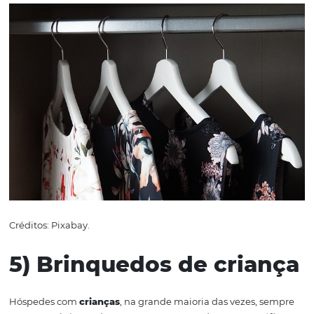
Créditos: Pixabay.
4) Roupas
A maioria dos
quartos de hotel
contém armários com ca
existem hóspedes que são esquecidos, então, sugira que
deixem uma nota em sua mala para lembrá-los de qual
roupa pendurada no armário, gavetas e especialmente 
banheiro.