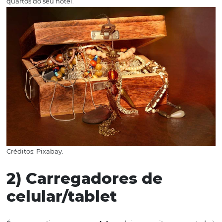
1) Jóias
Geralmente tiradas de corpo até sem um motivo específ
esses itens são
facilmente perdidos
por acabarem cain
debaixo da cama ou ficando escondidos entre móveis d
quartos do seu hotel.