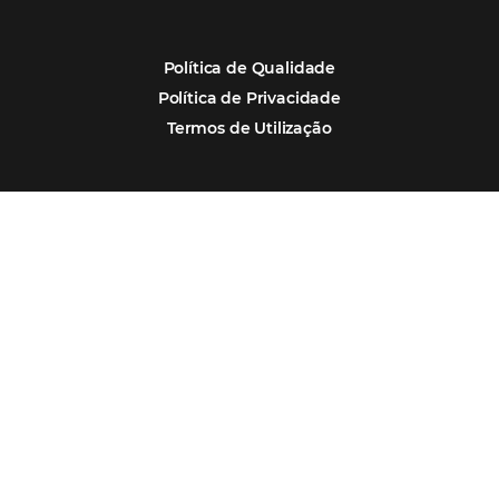
Corpus Christi 2026: destinos mais procur
tendências de compra dos viajantes
Nova integração Niara + Asksuite: transfo
conversas em reservas
Estudo da Omnibees aponta que reservas 
hotéis cresceram 8% em 2025