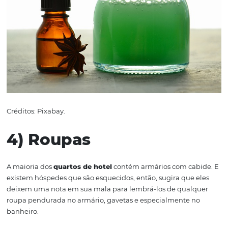
pessoal
Embora os hóspedes deixarem algum desses itens após 
checkout não ser o fim do mundo, é comum que a equi
limpeza
encontre coisas do gênero principalmente joga
banheiro.