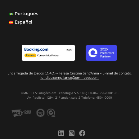
Turismo e Hotelaria
Mais Acessados
Análise
Distribuição
Marketing
POSTS RECENTES
Hotel Report 2026 revela números e apont
oportunidades para destinos brasileiros
Corpus Christi 2026 revela demanda mais
distribuída e oportunidades para turismo n