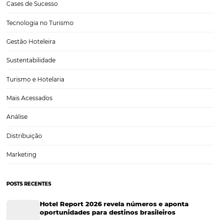
OBT – Online Boooking Tool: como fazer meu Hot
aparecer nas principais ferramentas corporativa
O mundo das viagens corporativas é um setor em constante evoluçã
tecnologia desempenha um papel fundamental na otimização de pr
Nesse contexto, as OBTs (Online Booking Tools) surgem como ferr
indispensáveis que facilitam a gestão de viagens para…
CATEGORIAS
Tecnologia para Hotéis
Turismo e Hospitalidade
Marketing Digital
Viagens Corporativas
Hospitalidade