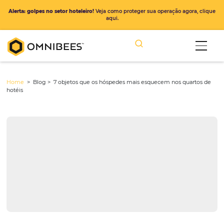
Alerta: golpes no setor hoteleiro!
Veja como proteger sua operação ago
aqui.
Home
> Blog >
7 objetos que os hóspedes mais esquecem nos qu
hotéis