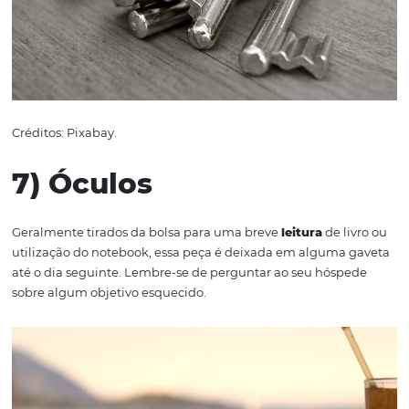
Créditos: Pixabay.
Clique aqui e conheça a melhor sol
para hotéis na América Latina!
6) Chaves
A maioria dos hotéis entrega mais de uma
chave
para o
hóspedes gerenciarem o acesso ao quarto. O perigo é 
acabam misturando os chaveiros e deixando o seus pess
largados em algum ponto de pouco destaque. Naturalm
eles apenas irão perceber o esquecimento quando for t
demais, por isso, sugira que evitem retirar suas chaves d
durante a estadia, já que dificilmente será necessário.